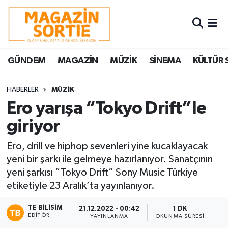
Nöbetçi Eczaneler
GÜNDEM
MAGAZİN
MÜZİK
SİNEMA
KÜLTÜR 
Hava Durumu
Trafik Durumu
HABERLER
MÜZİK
Ero yarışa “Tokyo Drift”le
Süper Lig Puan Durumu ve Fikstür
giriyor
Tüm Manşetler
Ero, drill ve hiphop sevenleri yine kucaklayacak
yeni bir şarkı ile gelmeye hazırlanıyor. Sanatçının
Son Dakika Haberleri
yeni şarkısı “Tokyo Drift” Sony Music Türkiye
etiketiyle 23 Aralık’ta yayınlanıyor.
Haber Arşivi
TE BILISIM
21.12.2022 - 00:42
1 DK
EDITÖR
YAYINLANMA
OKUNMA SÜRESI