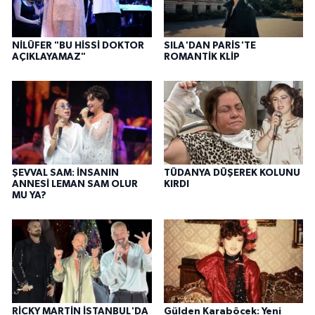
NİLÜFER "BU HİSSİ DOKTOR
SILA'DAN PARİS'TE
AÇIKLAYAMAZ"
ROMANTİK KLİP
ŞEVVAL SAM: İNSANIN
TÜDANYA DÜŞEREK KOLUNU
ANNESİ LEMAN SAM OLUR
KIRDI
MU YA?
RİCKY MARTİN İSTANBUL'DA
Gülden Karaböcek: Yeni