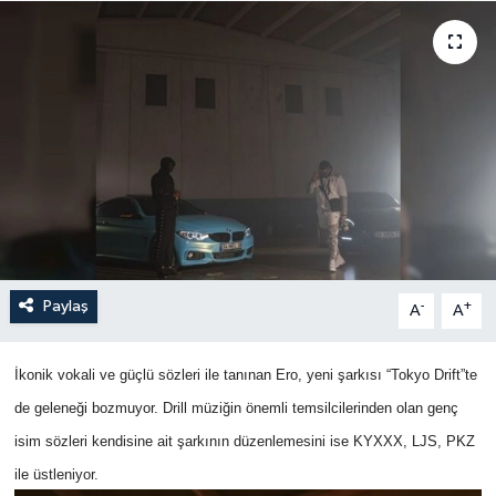
Paylaş
-
+
A
A
İkonik vokali ve güçlü sözleri ile tanınan Ero, yeni şarkısı “Tokyo Drift”te
de geleneği bozmuyor. Drill müziğin önemli temsilcilerinden olan genç
isim sözleri kendisine
ait şarkının düzenlemesini ise
KYXXX, LJS, PKZ
ile üstleniyor.