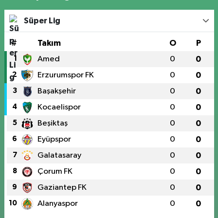
Süper Lig
#
Takım
O
P
1
Amed
0
0
2
Erzurumspor FK
0
0
3
Başakşehir
0
0
4
Kocaelispor
0
0
5
Beşiktaş
0
0
6
Eyüpspor
0
0
7
Galatasaray
0
0
8
Çorum FK
0
0
9
Gaziantep FK
0
0
10
Alanyaspor
0
0