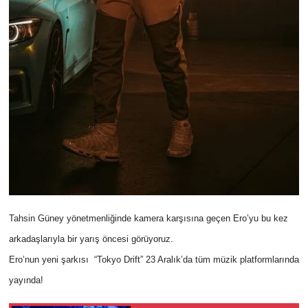
Tahsin Güney yönetmenliğinde kamera karşısına geçen Ero’yu bu kez
arkadaşlarıyla bir yarış öncesi görüyoruz.
Ero’nun yeni şarkısı “Tokyo Drift” 23 Aralık’da tüm müzik platformlarında
yayında!