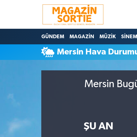
Nöbetçi Eczaneler
GÜNDEM
MAGAZİN
MÜZİK
SİNE
Hava Durumu
Mersin Hava Durum
Trafik Durumu
Süper Lig Puan Durumu ve Fikstür
Mersin Bugü
Tüm Manşetler
Son Dakika Haberleri
Haber Arşivi
ŞU AN