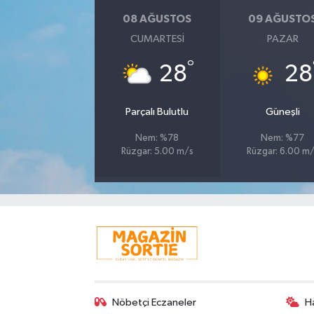
08 AĞUSTOS
09 AĞUSTO
CUMARTESI
PAZAR
°
28
28
Parçalı Bulutlu
Güneşli
Nem: %78
Nem: %77
Rüzgar: 5.00 m/s
Rüzgar: 6.00 m
Nöbetçi Eczaneler
H