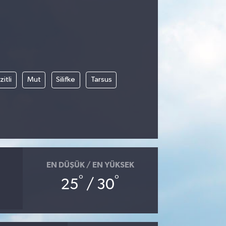
itli
Mut
Silifke
Tarsus
EN DÜŞÜK / EN YÜKSEK
°
°
25
/ 30