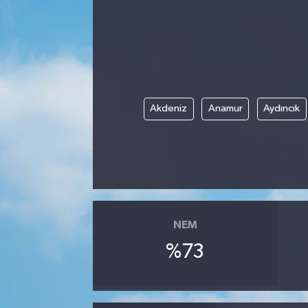
Akdeniz
Anamur
Aydıncık
NEM
%73