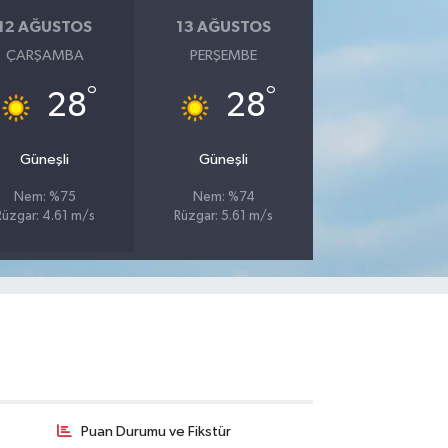
12 AĞUSTOS
13 AĞUSTOS
ÇARŞAMBA
PERŞEMBE
°
°
28
28
Güneşli
Güneşli
Nem: %75
Nem: %74
Rüzgar: 4.61 m/s
Rüzgar: 5.61 m/s
Puan Durumu ve Fikstür