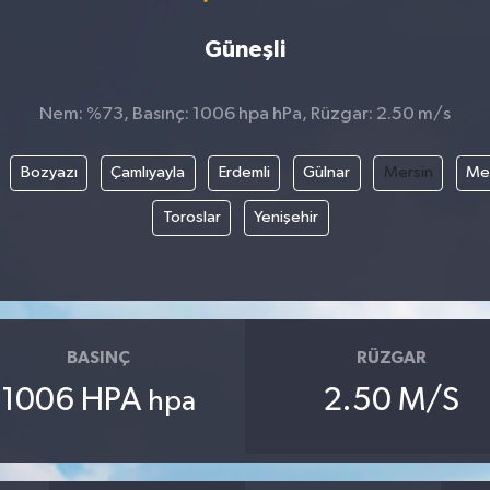
Güneşli
Nem: %73, Basınç: 1006 hpa hPa, Rüzgar: 2.50 m/s
Bozyazı
Çamlıyayla
Erdemli
Gülnar
Mersin
Mez
Toroslar
Yenişehir
BASINÇ
RÜZGAR
1006 HPA
2.50 M/S
hpa