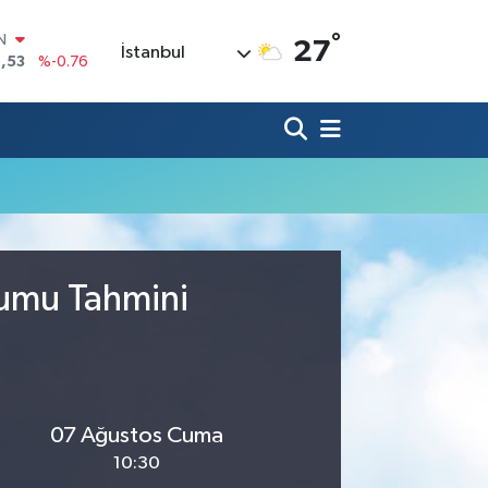
°
IN
27
İstanbul
,53
%-0.76
R
69
%0.17
65
%0.01
N
7
%0.02
ALTIN
1
%1.44
0
%64
rumu Tahmini
07 Ağustos Cuma
10:30