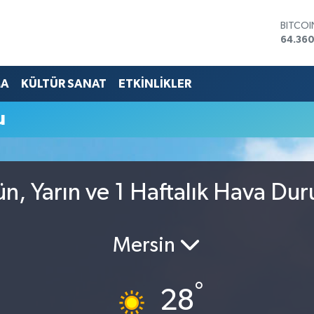
BITCO
64.360
DOLA
47,70
EURO
MA
KÜLTÜR SANAT
ETKİNLİKLER
55,02
STERLİ
u
64,189
GRAM 
6574.8
BİST10
13.887
n, Yarın ve 1 Haftalık Hava Du
Mersin
°
28