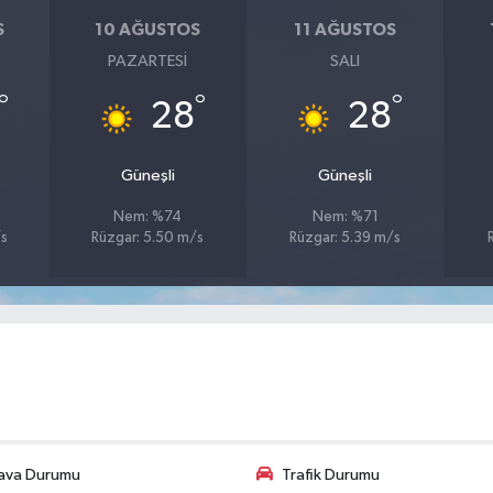
S
10 AĞUSTOS
11 AĞUSTOS
PAZARTESI
SALI
°
°
°
28
28
Güneşli
Güneşli
Nem: %74
Nem: %71
/s
Rüzgar: 5.50 m/s
Rüzgar: 5.39 m/s
ava Durumu
Trafik Durumu