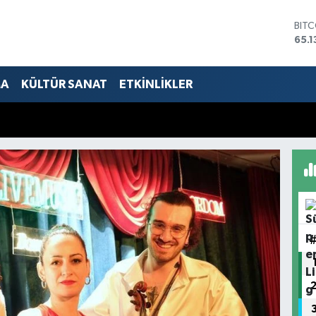
DOL
47,
EUR
55,
STE
MA
KÜLTÜR SANAT
ETKİNLİKLER
64,
GRA
661
BİS
13.7
BIT
65.1