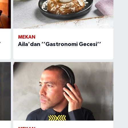
MEKAN
”
Aila'dan ’’Gastronomi Gecesi’’