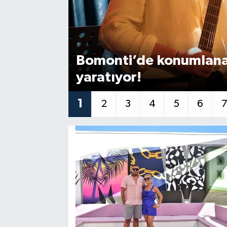
Bomonti’de konumlana
yaratıyor!
1
2
3
4
5
6