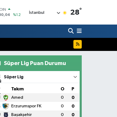
°
AR
28
İstanbul
7106
%0.17
O
1652
%0.27
RLİN
4046
%0.35
M ALTIN
8.49
%2.12
T100
73
%-19
COIN
Süper Lig Puan Durumu
30,04
%1.2
Süper Lig
#
Takım
O
P
1
Amed
0
0
2
Erzurumspor FK
0
0
3
Başakşehir
0
0