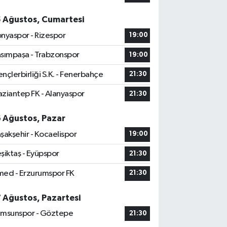
5 Ağustos, Cumartesi
nyaspor - Rizespor
19:00
sımpaşa - Trabzonspor
19:00
nçlerbirliği S.K. - Fenerbahçe
21:30
ziantep FK - Alanyaspor
21:30
6 Ağustos, Pazar
şakşehir - Kocaelispor
19:00
şiktaş - Eyüpspor
21:30
ed - Erzurumspor FK
21:30
7 Ağustos, Pazartesi
msunspor - Göztepe
21:30