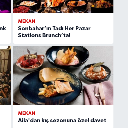
MEKAN
enk
Sonbahar’ın Tadı Her Pazar
Stations Brunch’ta!
MEKAN
Aila'dan kış sezonuna özel davet