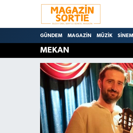
Nöbetçi Eczaneler
GÜNDEM
MAGAZİN
MÜZİK
SİNE
Hava Durumu
MEKAN
Trafik Durumu
Süper Lig Puan Durumu ve Fikstür
Tüm Manşetler
Son Dakika Haberleri
Haber Arşivi