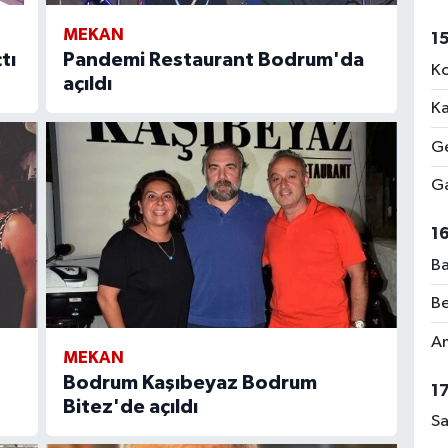
MEKAN
1
tı
Pandemi Restaurant Bodrum'da
Ko
açıldı
Ka
Ge
Ga
1
Ba
Be
Am
MEKAN
Bodrum Kaşıbeyaz Bodrum
1
Bitez'de açıldı
Sa