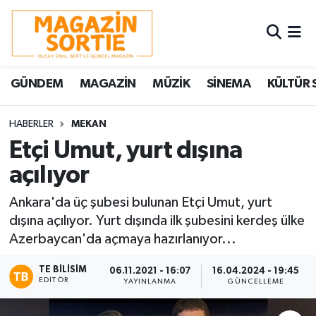
Nöbetçi Eczaneler
GÜNDEM
MAGAZİN
MÜZİK
SİNEMA
KÜLTÜR 
Hava Durumu
Trafik Durumu
HABERLER
MEKAN
Etçi Umut, yurt dışına
Süper Lig Puan Durumu ve Fikstür
açılıyor
Tüm Manşetler
Ankara'da üç şubesi bulunan Etçi Umut, yurt
dışına açılıyor. Yurt dışında ilk şubesini kerdeş ülke
Son Dakika Haberleri
Azerbaycan'da açmaya hazırlanıyor...
Haber Arşivi
TE BILISIM
06.11.2021 - 16:07
16.04.2024 - 19:45
EDITÖR
YAYINLANMA
GÜNCELLEME