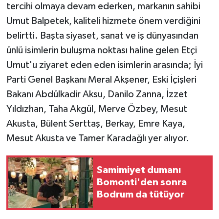
tercihi olmaya devam ederken, markanın sahibi
Umut Balpetek, kaliteli hizmete önem verdiğini
belirtti. Başta siyaset, sanat ve iş dünyasından
ünlü isimlerin buluşma noktası haline gelen Etçi
Umut'u ziyaret eden eden isimlerin arasında; İyi
Parti Genel Başkanı Meral Akşener, Eski İçişleri
Bakanı Abdülkadir Aksu, Danilo Zanna, İzzet
Yıldızhan, Taha Akgül, Merve Özbey, Mesut
Akusta, Bülent Serttaş, Berkay, Emre Kaya,
Mesut Akusta ve Tamer Karadağlı yer alıyor.
Samimiyet dumanı
Bomonti'den sonra
Bodrum da tütüyor