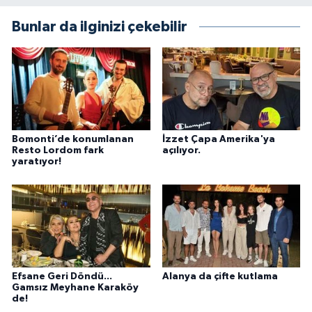
Bunlar da ilginizi çekebilir
Bomonti’de konumlanan
İzzet Çapa Amerika'ya
Resto Lordom fark
açılıyor.
yaratıyor!
Efsane Geri Döndü...
Alanya da çifte kutlama
Gamsız Meyhane Karaköy
de!