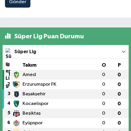
Gönder
Süper Lig Puan Durumu
Süper Lig
#
Takım
O
P
1
Amed
0
0
2
Erzurumspor FK
0
0
3
Başakşehir
0
0
4
Kocaelispor
0
0
5
Beşiktaş
0
0
6
Eyüpspor
0
0