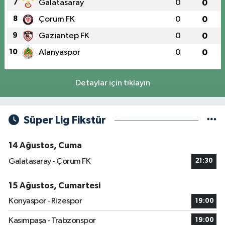
7
Galatasaray
0
0
8
Çorum FK
0
0
9
Gaziantep FK
0
0
10
Alanyaspor
0
0
Detaylar için tıklayın
Süper Lig Fikstür
14 Ağustos, Cuma
Galatasaray - Çorum FK
21:30
15 Ağustos, Cumartesi
Konyaspor - Rizespor
19:00
Kasımpaşa - Trabzonspor
19:00