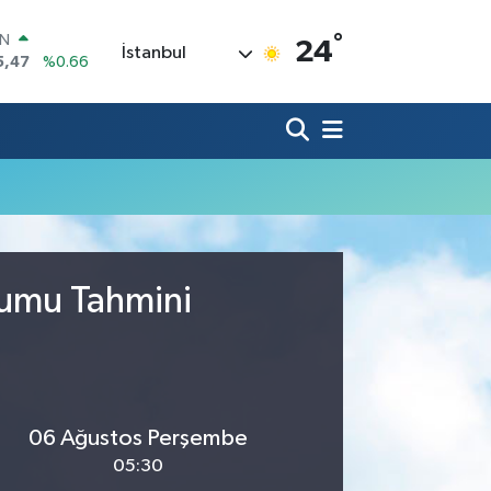
°
IN
24
İstanbul
5,47
%0.66
R
71
%0.05
36
%0.18
İN
34
%0.22
ALTIN
85
%0.54
00
3
%0
rumu Tahmini
06 Ağustos Perşembe
05:30