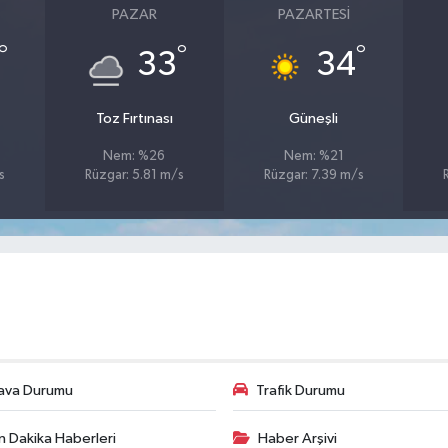
PAZAR
PAZARTESI
°
°
°
33
34
Toz Fırtınası
Güneşli
Nem: %26
Nem: %21
s
Rüzgar: 5.81 m/s
Rüzgar: 7.39 m/s
ava Durumu
Trafik Durumu
n Dakika Haberleri
Haber Arşivi