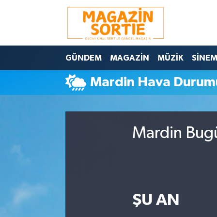
Nöbetçi Eczaneler
GÜNDEM
MAGAZİN
MÜZİK
SİNE
Hava Durumu
Mardin Hava Durum
Trafik Durumu
Süper Lig Puan Durumu ve Fikstür
Mardin Bugü
Tüm Manşetler
Son Dakika Haberleri
Haber Arşivi
ŞU AN