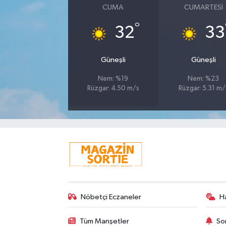
CUMA
CUMARTESI
°
32
33
Güneşli
Güneşli
Nem: %19
Nem: %23
Rüzgar: 4.50 m/s
Rüzgar: 5.31 m/
Nöbetçi Eczaneler
H
Tüm Manşetler
So