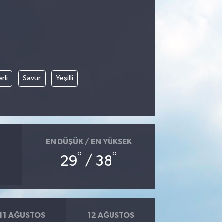
rli
Savur
Yeşilli
EN DÜŞÜK / EN YÜKSEK
°
°
29
/ 38
11 AĞUSTOS
12 AĞUSTOS