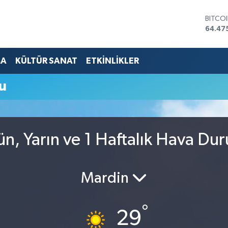
BITCO
64.47
DOLA
47,59
EURO
MA
KÜLTÜR SANAT
ETKİNLİKLER
55,13
STERL
u
64,25
GRAM 
6527.
BİST1
13.70
n, Yarın ve 1 Haftalık Hava Du
Mardin
°
29