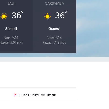
SALI
ÇARŞAMBA
°
°
36
36
Güneşli
Güneşli
Nem: %16
Nem: %14
Rüzgar: 5.61 m/s
Rüzgar: 7.19 m/s
Puan Durumu ve Fikstür