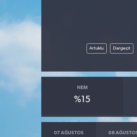
Artuklu
Dargeçit
NEM
%15
07 AĞUSTOS
08 AĞUSTO