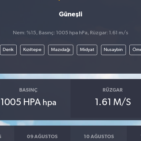
Güneşli
Nem: %15, Basınç: 1005 hpa hPa, Rüzgar: 1.61 m/s
Derik
Kızıltepe
Mazıdağı
Midyat
Nusaybin
Öme
BASINÇ
RÜZGAR
1005 HPA
1.61 M/S
hpa
S
09 AĞUSTOS
10 AĞUSTOS