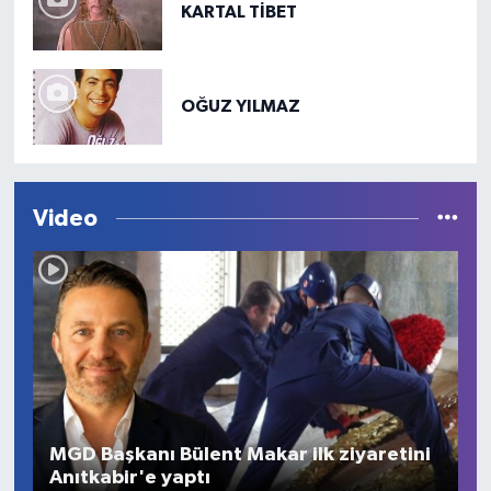
KARTAL TİBET
OĞUZ YILMAZ
Video
MGD Başkanı Bülent Makar ilk ziyaretini
Anıtkabir'e yaptı