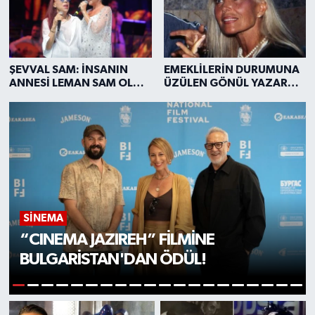
ŞEVVAL SAM: İNSANIN
EMEKLİLERİN DURUMUNA
ANNESİ LEMAN SAM OLUR
ÜZÜLEN GÖNÜL YAZAR
MU YA?
HÜNGÜR HÜNGÜR AĞLADI
SİNEMA
“CINEMA JAZIREH” FİLMİNE
BULGARİSTAN'DAN ÖDÜL!
1
2
3
4
5
6
7
8
9
10
11
12
13
14
15
16
17
18
19
20