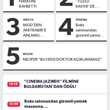
HAYATINI
'TUZLU
KAYBETTİ
KAHVE'DE
BULUŞTU!
3
4
MEDYA
SİNEMA
MGD’DEN
Boks
ANITKABİR’E
salonundan
ANLAMLI
gizemli yemek
ZİYARET
masasına....
5
MÜZİK
NİLÜFER "BU HİSSİ DOKTOR AÇIKLAYAMAZ"
“CINEMA JAZIREH” FİLMİNE
16:19
BULGARİSTAN'DAN ÖDÜL!
Boks salonundan gizemli yemek
15:49
masasına....