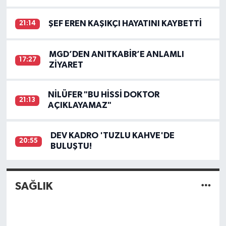
ŞEF EREN KAŞIKÇI HAYATINI KAYBETTİ
21:14
MGD’DEN ANITKABİR’E ANLAMLI
17:27
ZİYARET
NİLÜFER "BU HİSSİ DOKTOR
21:13
AÇIKLAYAMAZ"
DEV KADRO 'TUZLU KAHVE'DE
20:55
BULUŞTU!
SAĞLIK