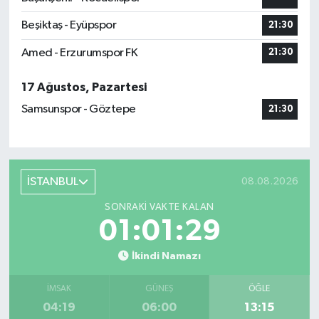
Beşiktaş - Eyüpspor
21:30
Amed - Erzurumspor FK
21:30
17 Ağustos, Pazartesi
Samsunspor - Göztepe
21:30
İSTANBUL
08.08.2026
SONRAKI VAKTE KALAN
01:01:28
İkindi Namazı
İMSAK
GÜNEŞ
ÖĞLE
04:19
06:00
13:15