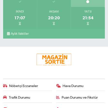
İKINDI
AKŞAM
YATSI
17:07
20:20
21:54
Aylık Vakitler
Nöbetçi Eczaneler
Hava Durumu
Trafik Durumu
Puan Durumu ve Fikstür