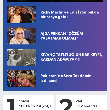
Ricky Martin ve Edis İstanbul da
bir araya geldi
AJDA PEKKAN "ÇÖZÜM
YAŞATMAK OLMALI"
KIVANÇ TATLITUĞ'UN KAR KEYFİ,
KARDAN ADAM YAPTI
Pakistan'da Sera Tokdemir
izdihamı!
1
2
YAŞAM
DİZİ
ŞEF EREN KAŞIKÇI
DEV KADRO