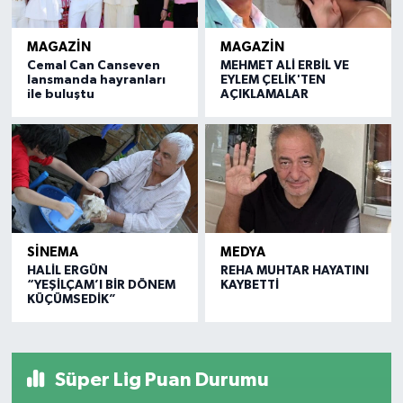
MAGAZİN
MAGAZİN
Cemal Can Canseven
MEHMET ALİ ERBİL VE
lansmanda hayranları
EYLEM ÇELİK'TEN
ile buluştu
AÇIKLAMALAR
SİNEMA
MEDYA
HALİL ERGÜN
REHA MUHTAR HAYATINI
“YEŞİLÇAM’I BİR DÖNEM
KAYBETTİ
KÜÇÜMSEDİK”
Süper Lig Puan Durumu