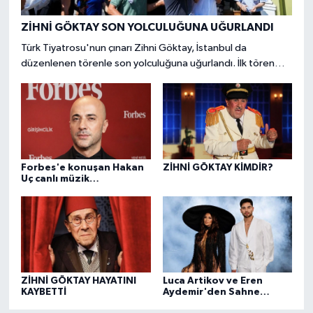
ZİHNİ GÖKTAY SON YOLCULUĞUNA UĞURLANDI
Türk Tiyatrosu'nun çınarı Zihni Göktay, İstanbul da
düzenlenen törenle son yolculuğuna uğurlandı. İlk tören
Harbiye Muhsin Ertuğrul Sahnesi'nde yapıldı.
Forbes'e konuşan Hakan
ZİHNİ GÖKTAY KİMDİR?
Uç canlı müzik
endüstrisini masaya
yatırdı
ZİHNİ GÖKTAY HAYATINI
Luca Artikov ve Eren
KAYBETTİ
Aydemir'den Sahne
Modasına Güçlü Dokunuş