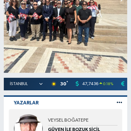
°
30
47,7436
5
0.18
%
YAZARLAR
VEYSEL BOĞATEPE
GÜVEN İLE BOZUK SİCİL