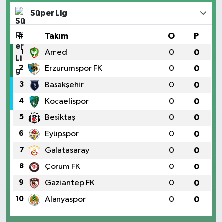
Süper Lig
#
Takım
O
P
1
Amed
0
0
2
Erzurumspor FK
0
0
3
Başakşehir
0
0
4
Kocaelispor
0
0
5
Beşiktaş
0
0
6
Eyüpspor
0
0
7
Galatasaray
0
0
8
Çorum FK
0
0
9
Gaziantep FK
0
0
10
Alanyaspor
0
0