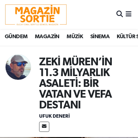
Nöbetçi Eczaneler
GÜNDEM
MAGAZİN
MÜZİK
SİNEMA
KÜLTÜR 
Hava Durumu
Trafik Durumu
ZEKİ MÜREN’İN
11.3 MİLYARLIK
Süper Lig Puan Durumu ve Fikstür
ASALETİ: BİR
Tüm Manşetler
VATAN VE VEFA
Son Dakika Haberleri
DESTANI
UFUK DENERİ
Haber Arşivi