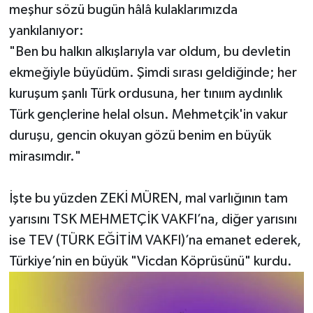
meşhur sözü bugün hâlâ kulaklarımızda
yankılanıyor:
​"Ben bu halkın alkışlarıyla var oldum, bu devletin
ekmeğiyle büyüdüm. Şimdi sırası geldiğinde; her
kuruşum şanlı Türk ordusuna, her tınıım aydınlık
Türk gençlerine helal olsun. Mehmetçik'in vakur
duruşu, gencin okuyan gözü benim en büyük
mirasımdır."
İşte bu yüzden ZEKİ MÜREN, mal varlığının tam
yarısını TSK MEHMETÇİK VAKFI’na, diğer yarısını
ise TEV (TÜRK EĞİTİM VAKFI)’na emanet ederek,
Türkiye’nin en büyük "Vicdan Köprüsünü" kurdu.