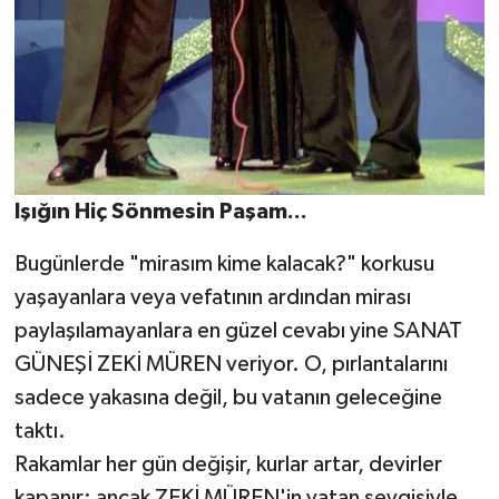
Işığın Hiç Sönmesin Paşam...
​Bugünlerde "mirasım kime kalacak?" korkusu
yaşayanlara veya vefatının ardından mirası
paylaşılamayanlara en güzel cevabı yine SANAT
GÜNEŞİ ZEKİ MÜREN veriyor. O, pırlantalarını
sadece yakasına değil, bu vatanın geleceğine
taktı.
​Rakamlar her gün değişir, kurlar artar, devirler
kapanır; ancak ZEKİ MÜREN'in vatan sevgisiyle