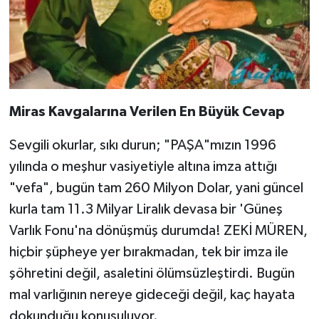
Miras Kavgalarına Verilen En Büyük Cevap
​Sevgili okurlar, sıkı durun; "PAŞA"mızın 1996
yılında o meşhur vasiyetiyle altına imza attığı
"vefa", bugün tam 260 Milyon Dolar, yani güncel
kurla tam 11.3 Milyar Liralık devasa bir 'Güneş
Varlık Fonu'na dönüşmüş durumda! ZEKİ MÜREN,
hiçbir şüpheye yer bırakmadan, tek bir imza ile
şöhretini değil, asaletini ölümsüzleştirdi. Bugün
mal varlığının nereye gideceği değil, kaç hayata
dokunduğu konuşuluyor.