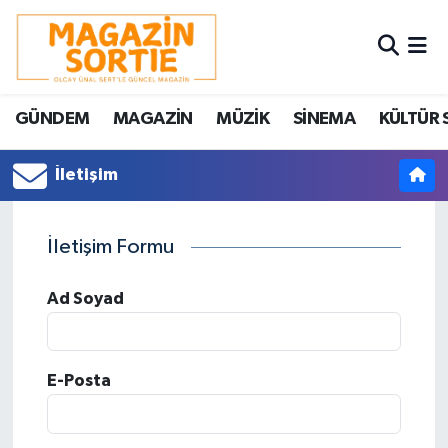
Nöbetçi Eczaneler
GÜNDEM
MAGAZİN
MÜZİK
SİNEMA
KÜLTÜR 
Hava Durumu
İletişim
Trafik Durumu
Süper Lig Puan Durumu ve Fikstür
İletişim Formu
Tüm Manşetler
Ad Soyad
Son Dakika Haberleri
E-Posta
Haber Arşivi