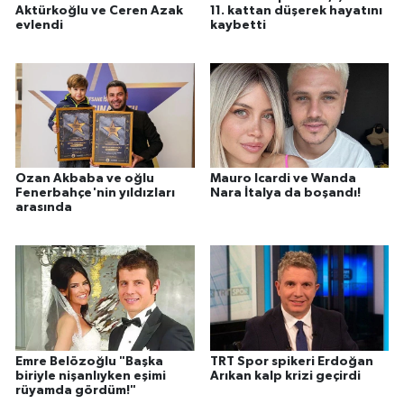
Aktürkoğlu ve Ceren Azak
11. kattan düşerek hayatını
evlendi
kaybetti
Ozan Akbaba ve oğlu
Mauro Icardi ve Wanda
Fenerbahçe'nin yıldızları
Nara İtalya da boşandı!
arasında
Emre Belözoğlu "Başka
TRT Spor spikeri Erdoğan
biriyle nişanlıyken eşimi
Arıkan kalp krizi geçirdi
rüyamda gördüm!"