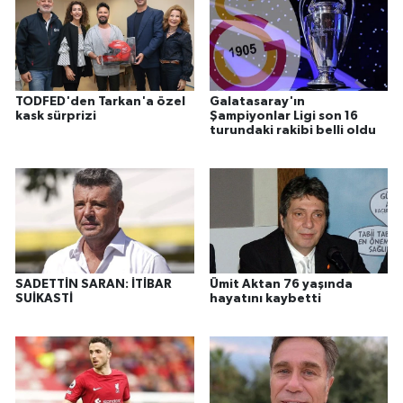
TODFED'den Tarkan'a özel
Galatasaray'ın
kask sürprizi
Şampiyonlar Ligi son 16
turundaki rakibi belli oldu
SADETTİN SARAN: İTİBAR
Ümit Aktan 76 yaşında
SUİKASTİ
hayatını kaybetti