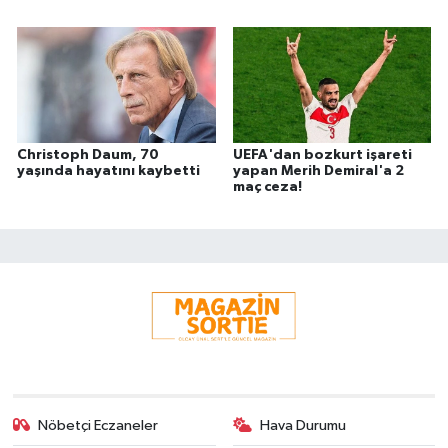
Christoph Daum, 70
UEFA'dan bozkurt işareti
yaşında hayatını kaybetti
yapan Merih Demiral'a 2
maç ceza!
Nöbetçi Eczaneler
Hava Durumu