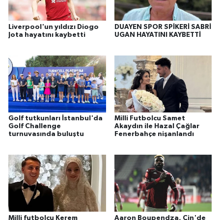
Liverpool'un yıldızı Diogo
DUAYEN SPOR SPİKERİ SABRİ
Jota hayatını kaybetti
UGAN HAYATINI KAYBETTİ
Golf tutkunları İstanbul'da
Milli Futbolcu Samet
Golf Challenge
Akaydın ile Hazal Çağlar
turnuvasında buluştu
Fenerbahçe nişanlandı
Milli futbolcu Kerem
Aaron Boupendza, Çin'de