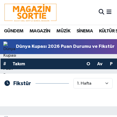
Nöbetçi Eczaneler
GÜNDEM
MAGAZİN
MÜZİK
SİNEMA
KÜLTÜR 
Hava Durumu
Trafik Durumu
Dünya Kupası 2026 Puan Durumu ve Fikstür
Süper Lig Puan Durumu ve Fikstür
#
Takım
O
Av
P
Tüm Manşetler
Fikstür
Son Dakika Haberleri
Haber Arşivi