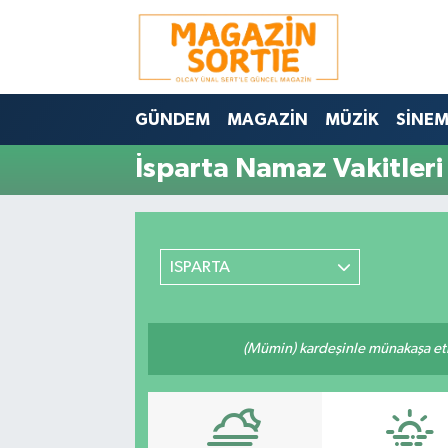
Nöbetçi Eczaneler
GÜNDEM
MAGAZİN
MÜZİK
SİNE
Hava Durumu
İsparta Namaz Vakitleri
Trafik Durumu
Süper Lig Puan Durumu ve Fikstür
ISPARTA
Tüm Manşetler
Son Dakika Haberleri
(Mümin) kardeşinle münakaşa etm
Haber Arşivi