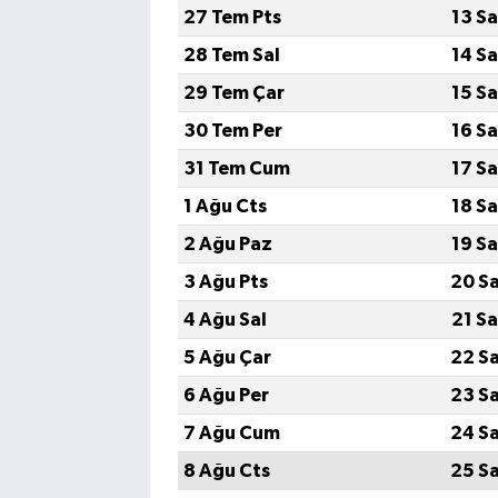
27 Tem Pts
13 S
28 Tem Sal
14 S
29 Tem Çar
15 S
30 Tem Per
16 S
31 Tem Cum
17 S
1 Ağu Cts
18 S
2 Ağu Paz
19 S
3 Ağu Pts
20 S
4 Ağu Sal
21 S
5 Ağu Çar
22 S
6 Ağu Per
23 S
7 Ağu Cum
24 S
8 Ağu Cts
25 S