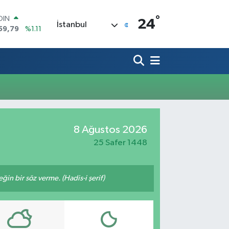
OIN
°
24
İstanbul
59,79
%1.11
AR
436
%0.18
O
510
%0.32
LİN
811
%0.38
 ALTIN
.55
%0.03
100
8 Ağustos 2026
79
%-14
25 Safer 1448
n bir söz verme. (Hadis-i şerif)