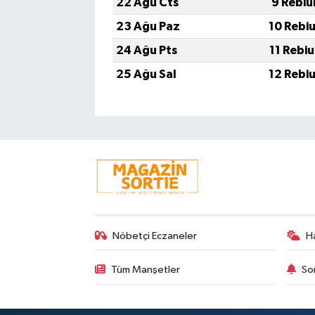
22 Ağu Cts
9 Rebiu
23 Ağu Paz
10 Rebi
24 Ağu Pts
11 Rebi
25 Ağu Sal
12 Rebi
Nöbetçi Eczaneler
H
Tüm Manşetler
So