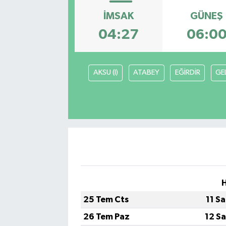
İMSAK
GÜNEŞ
04:27
06:0
AKSU (I)
ATABEY
EĞİRDİR
GE
25 Tem Cts
11 S
26 Tem Paz
12 S