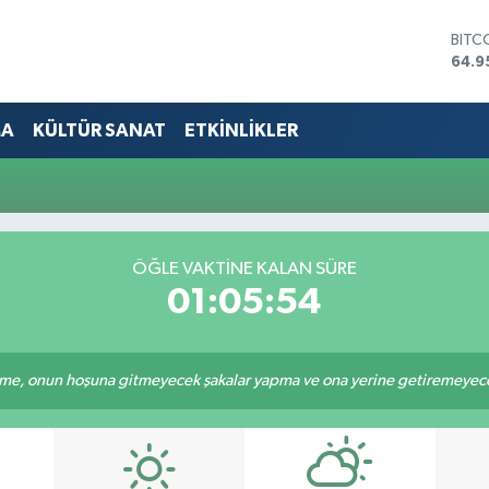
BITC
64.9
DOL
47,7
EUR
MA
KÜLTÜR SANAT
ETKİNLİKLER
55,2
STER
64,4
GRAM
6660
BİST
ÖĞLE VAKTINE KALAN SÜRE
13.7
01:05:53
e, onun hoşuna gitmeyecek şakalar yapma ve ona yerine getiremeyeceği