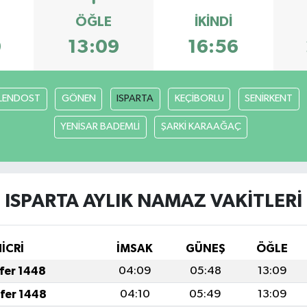
ÖĞLE
İKINDI
0
13:09
16:56
LENDOST
GÖNEN
ISPARTA
KEÇİBORLU
SENİRKENT
YENİSAR BADEMLİ
ŞARKİ KARAAĞAÇ
ISPARTA AYLIK NAMAZ VAKITLERI
HİCRİ
İMSAK
GÜNEŞ
ÖĞLE
afer 1448
04:09
05:48
13:09
afer 1448
04:10
05:49
13:09