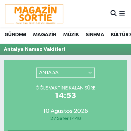
Nöbetçi Eczaneler
GÜNDEM
MAGAZİN
MÜZİK
SİNEMA
KÜLTÜR 
Hava Durumu
Antalya Namaz Vakitleri
Trafik Durumu
Süper Lig Puan Durumu ve Fikstür
ANTALYA
Tüm Manşetler
ÖĞLE VAKTINE KALAN SÜRE
14:53
Son Dakika Haberleri
10 Ağustos 2026
Haber Arşivi
27 Safer 1448