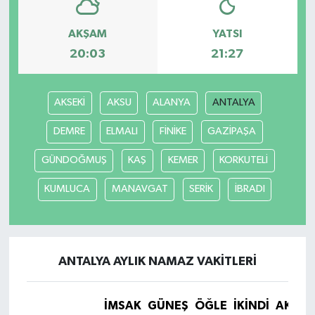
AKŞAM
YATSI
20:03
21:27
AKSEKİ
AKSU
ALANYA
ANTALYA
DEMRE
ELMALI
FİNİKE
GAZİPAŞA
GÜNDOĞMUŞ
KAŞ
KEMER
KORKUTELİ
KUMLUCA
MANAVGAT
SERİK
İBRADI
ANTALYA AYLIK NAMAZ VAKITLERI
İMSAK
GÜNEŞ
ÖĞLE
İKINDI
AKŞA