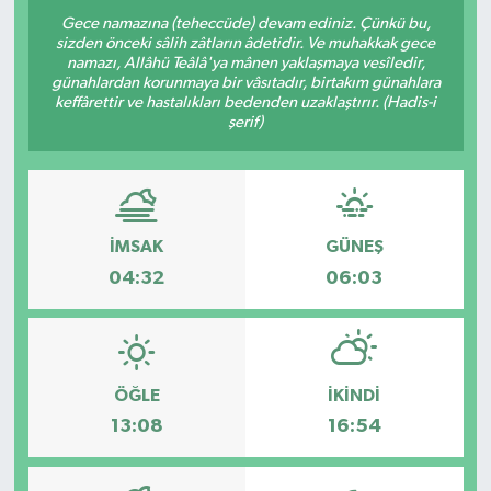
Gece namazına (teheccüde) devam ediniz. Çünkü bu,
sizden önceki sâlih zâtların âdetidir. Ve muhakkak gece
namazı, Allâhü Teâlâ'ya mânen yaklaşmaya vesîledir,
günahlardan korunmaya bir vâsıtadır, birtakım günahlara
keffârettir ve hastalıkları bedenden uzaklaştırır. (Hadis-i
şerif)
İMSAK
GÜNEŞ
04:32
06:03
ÖĞLE
İKINDI
13:08
16:54