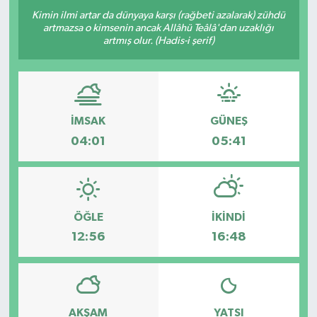
Kimin ilmi artar da dünyaya karşı (rağbeti azalarak) zühdü
artmazsa o kimsenin ancak Allâhü Teâlâ'dan uzaklığı
artmış olur. (Hadis-i şerif)
İMSAK
GÜNEŞ
04:01
05:41
ÖĞLE
İKINDI
12:56
16:48
AKŞAM
YATSI