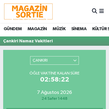
Nöbetçi Eczaneler
GÜNDEM
MAGAZİN
MÜZİK
SİNEMA
KÜLTÜR 
Hava Durumu
Çankiri Namaz Vakitleri
Trafik Durumu
Süper Lig Puan Durumu ve Fikstür
ÇANKIRI
Tüm Manşetler
ÖĞLE VAKTINE KALAN SÜRE
02:58:22
Son Dakika Haberleri
7 Ağustos 2026
Haber Arşivi
24 Safer 1448