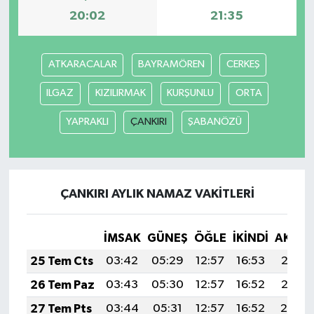
20:02
21:35
ATKARACALAR
BAYRAMÖREN
CERKEŞ
ILGAZ
KIZILIRMAK
KURŞUNLU
ORTA
YAPRAKLI
ÇANKIRI
ŞABANÖZÜ
ÇANKIRI AYLIK NAMAZ VAKITLERI
İMSAK
GÜNEŞ
ÖĞLE
İKINDI
AKŞA
25 Tem Cts
03:42
05:29
12:57
16:53
20:15
26 Tem Paz
03:43
05:30
12:57
16:52
20:15
27 Tem Pts
03:44
05:31
12:57
16:52
20:14