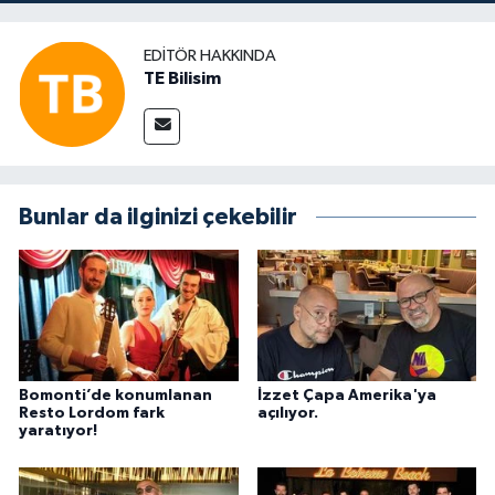
EDITÖR HAKKINDA
TE Bilisim
Bunlar da ilginizi çekebilir
Bomonti’de konumlanan
İzzet Çapa Amerika'ya
Resto Lordom fark
açılıyor.
yaratıyor!