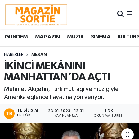
Nöbetçi Eczaneler
GÜNDEM
MAGAZİN
MÜZİK
SİNEMA
KÜLTÜR 
Hava Durumu
Trafik Durumu
HABERLER
MEKAN
İKİNCİ MEKÂNINI
Süper Lig Puan Durumu ve Fikstür
MANHATTAN’DA AÇTI
Tüm Manşetler
Mehmet Akçetin, Türk mutfağı ve müziğiyle
Amerika eğlence hayatına yön veriyor.
Son Dakika Haberleri
TE BILISIM
23.01.2023 - 12:31
1 DK
EDITÖR
YAYINLANMA
OKUNMA SÜRESI
Haber Arşivi