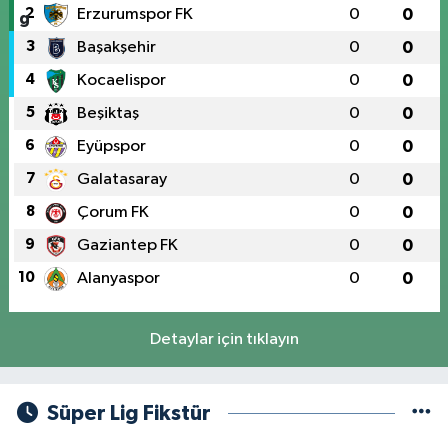
2
Erzurumspor FK
0
0
3
Başakşehir
0
0
4
Kocaelispor
0
0
5
Beşiktaş
0
0
6
Eyüpspor
0
0
7
Galatasaray
0
0
8
Çorum FK
0
0
9
Gaziantep FK
0
0
10
Alanyaspor
0
0
Detaylar için tıklayın
Süper Lig Fikstür