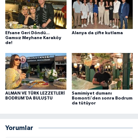
Efsane Geri Döndü...
Alanya da çifte kutlama
Gamsız Meyhane Karaköy
de!
ALMAN VE TÜRK LEZZETLERİ
Samimiyet dumanı
BODRUM’DA BULUŞTU
Bomonti'den sonra Bodrum
da tütüyor
Yorumlar