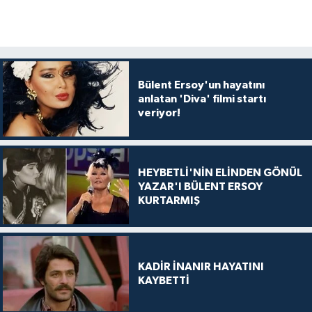
Bülent Ersoy'un hayatını
anlatan 'Diva' filmi startı
veriyor!
HEYBETLİ'NİN ELİNDEN GÖNÜL
YAZAR'I BÜLENT ERSOY
KURTARMIŞ
KADİR İNANIR HAYATINI
KAYBETTİ