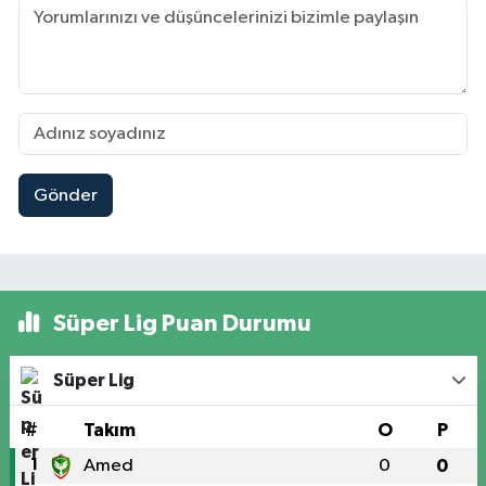
Gönder
Süper Lig Puan Durumu
Süper Lig
#
Takım
O
P
1
Amed
0
0