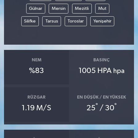
Gülnar
Mersin
Mezitli
Mut
Silifke
Tarsus
Toroslar
Yenişehir
NEM
BASINÇ
%83
1005 HPA
hpa
RÜZGAR
EN DÜŞÜK / EN YÜKSEK
°
°
1.19 M/S
25
/ 30