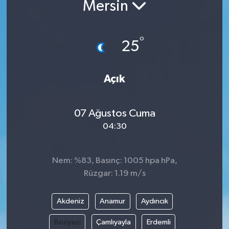
Mersin
°
25
Açık
07 Ağustos Cuma
04:30
Nem: %83, Basınç: 1005 hpa hPa,
Rüzgar: 1.19 m/s
Akdeniz
Anamur
Aydıncık
Bozyazı
Çamlıyayla
Erdemli