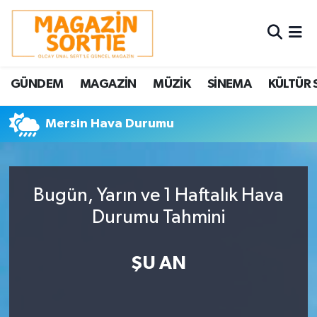
Nöbetçi Eczaneler
GÜNDEM
MAGAZİN
MÜZİK
SİNEMA
KÜLTÜR 
Hava Durumu
Mersin Hava Durumu
Trafik Durumu
Süper Lig Puan Durumu ve Fikstür
Bugün, Yarın ve 1 Haftalık Hava
Tüm Manşetler
Durumu Tahmini
Son Dakika Haberleri
ŞU AN
Haber Arşivi