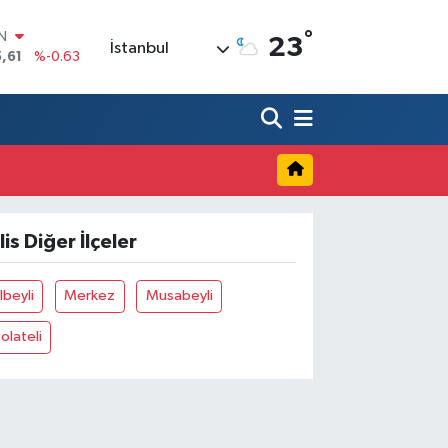
°
IN
23
İstanbul
,61
%-0.63
R
3
%0.16
17
%-0.02
N
63
%0.07
ALTIN
40
%0.45
00
lis Diğer İlçeler
%70
lbeyli
Merkez
Musabeyli
olateli