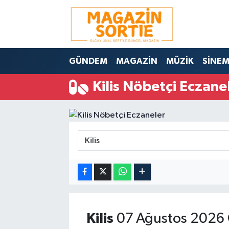
Nöbetçi Eczaneler
GÜNDEM
MAGAZİN
MÜZİK
SİNE
Hava Durumu
Kilis Nöbetçi Eczane
Trafik Durumu
Süper Lig Puan Durumu ve Fikstür
Tüm Manşetler
Son Dakika Haberleri
Haber Arşivi
Kilis
07 Ağustos 2026 