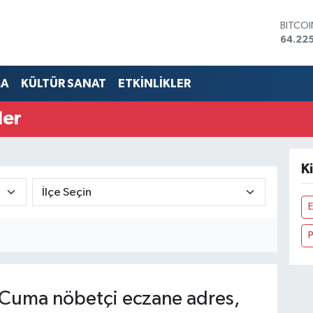
BITCO
64.225
DOLA
47,714
EURO
MA
KÜLTÜR SANAT
ETKİNLİKLER
55,03
STERLİ
ler
64,24
GRAM 
6510.
BİST1
Ki
13.799
E
P
Cuma nöbetçi eczane adres,