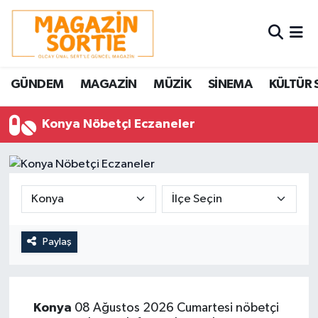
Nöbetçi Eczaneler
GÜNDEM
MAGAZİN
MÜZİK
SİNEMA
KÜLTÜR 
Hava Durumu
Konya Nöbetçi Eczaneler
Trafik Durumu
Süper Lig Puan Durumu ve Fikstür
Tüm Manşetler
Son Dakika Haberleri
Paylaş
Haber Arşivi
Konya
08 Ağustos 2026 Cumartesi nöbetçi