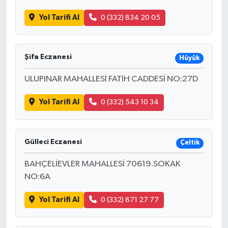
Yol Tarifi Al
0 (332) 834 20 05
Şifa Eczanesi
Hüyük
ULUPINAR MAHALLESİ FATİH CADDESİ NO:27D
Yol Tarifi Al
0 (332) 543 10 34
Gülleci Eczanesi
Çeltik
BAHÇELİEVLER MAHALLESİ 70619.SOKAK
NO:6A
Yol Tarifi Al
0 (332) 871 27 77