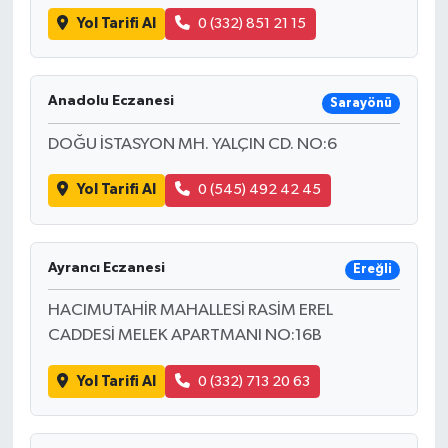
Yol Tarifi Al
0 (332) 851 21 15
Anadolu Eczanesi
Sarayönü
DOĞU İSTASYON MH. YALÇIN CD. NO:6
Yol Tarifi Al
0 (545) 492 42 45
Ayrancı Eczanesi
Ereğli
HACIMUTAHİR MAHALLESİ RASİM EREL
CADDESİ MELEK APARTMANI NO:16B
Yol Tarifi Al
0 (332) 713 20 63