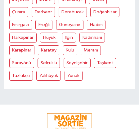
Çumra
Derbent
Derebucak
Doğanhisar
Emirgazi
Ereğli
Güneysinir
Hadim
Halkapinar
Hüyük
İlgin
Kadinhani
Karapinar
Karatay
Kulu
Meram
Sarayönü
Selçuklu
Seydişehir
Taşkent
Tuzlukçu
Yalihüyük
Yunak