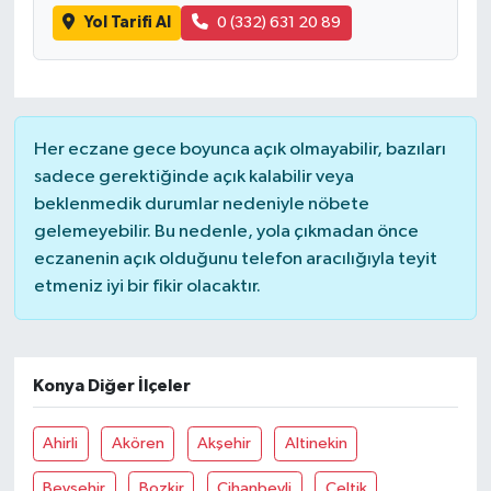
Yol Tarifi Al
0 (332) 631 20 89
Her eczane gece boyunca açık olmayabilir, bazıları
sadece gerektiğinde açık kalabilir veya
beklenmedik durumlar nedeniyle nöbete
gelemeyebilir. Bu nedenle, yola çıkmadan önce
eczanenin açık olduğunu telefon aracılığıyla teyit
etmeniz iyi bir fikir olacaktır.
Konya Diğer İlçeler
Ahirli
Akören
Akşehir
Altinekin
Beyşehir
Bozkir
Cihanbeyli
Çeltik