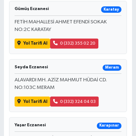
Gümüş Eczanesi
Karatay
FETİH MAHALLESİ AHMET EFENDİ SOKAK
NO:2C KARATAY
Yol Tarifi Al
0 (332) 355 02 20
Seyda Eczanesi
Meram
ALAVARDI MH. AZİZ MAHMUT HÜDAİ CD.
NO:103C MERAM
Yol Tarifi Al
0 (332) 324 04 03
Yaşar Eczanesi
Karapınar