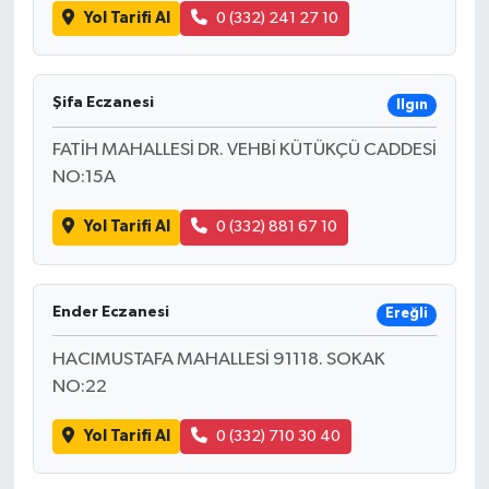
Yol Tarifi Al
0 (332) 241 27 10
Şifa Eczanesi
Ilgın
FATİH MAHALLESİ DR. VEHBİ KÜTÜKÇÜ CADDESİ
NO:15A
Yol Tarifi Al
0 (332) 881 67 10
Ender Eczanesi
Ereğli
HACIMUSTAFA MAHALLESİ 91118. SOKAK
NO:22
Yol Tarifi Al
0 (332) 710 30 40