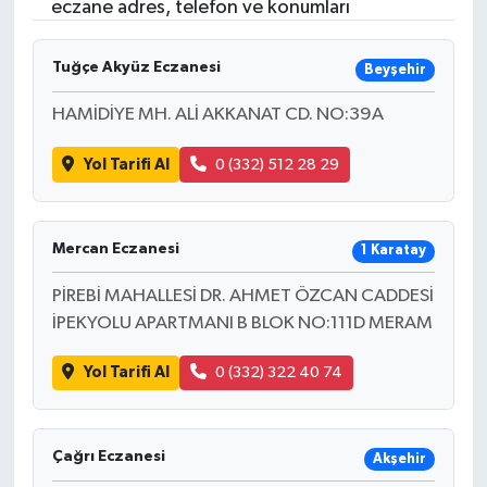
eczane adres, telefon ve konumları
Tuğçe Akyüz Eczanesi
Beyşehir
HAMİDİYE MH. ALİ AKKANAT CD. NO:39A
Yol Tarifi Al
0 (332) 512 28 29
Mercan Eczanesi
1 Karatay
PİREBİ MAHALLESİ DR. AHMET ÖZCAN CADDESİ
İPEKYOLU APARTMANI B BLOK NO:111D MERAM
Yol Tarifi Al
0 (332) 322 40 74
Çağrı Eczanesi
Akşehir