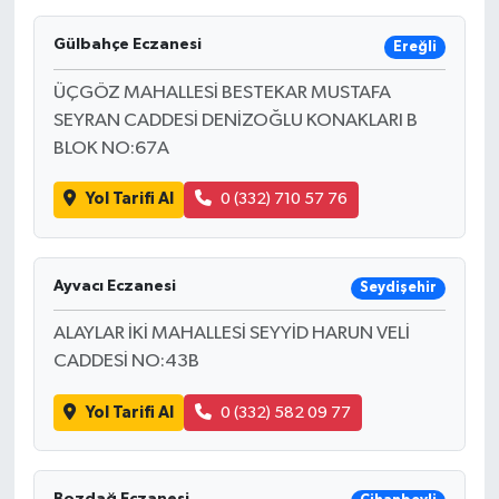
Gülbahçe Eczanesi
Ereğli
ÜÇGÖZ MAHALLESİ BESTEKAR MUSTAFA
SEYRAN CADDESİ DENİZOĞLU KONAKLARI B
BLOK NO:67A
Yol Tarifi Al
0 (332) 710 57 76
Ayvacı Eczanesi
Seydişehir
ALAYLAR İKİ MAHALLESİ SEYYİD HARUN VELİ
CADDESİ NO:43B
Yol Tarifi Al
0 (332) 582 09 77
Bozdağ Eczanesi