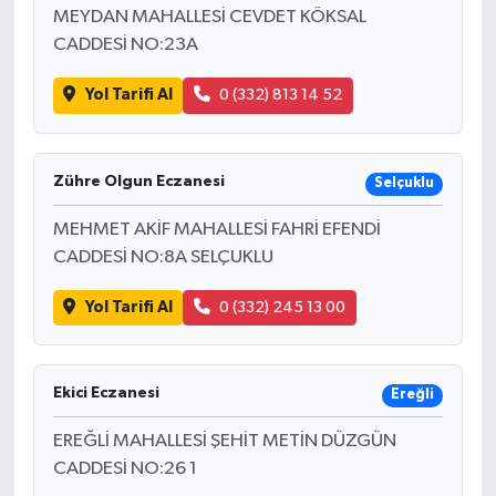
MEYDAN MAHALLESİ CEVDET KÖKSAL
CADDESİ NO:23A
Yol Tarifi Al
0 (332) 813 14 52
Zühre Olgun Eczanesi
Selçuklu
MEHMET AKİF MAHALLESİ FAHRİ EFENDİ
CADDESİ NO:8A SELÇUKLU
Yol Tarifi Al
0 (332) 245 13 00
Ekici Eczanesi
Ereğli
EREĞLİ MAHALLESİ ŞEHİT METİN DÜZGÜN
CADDESİ NO:26 1