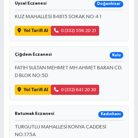
Uysal Eczanesi
Doğanhisar
KUZ MAHALLESİ 84815 SOKAK NO:4 1
Yol Tarifi Al
0 (332) 556 20 21
Çiğdem Eczanesi
Kulu
FATİH SULTAN MEHMET MH AHMET BARAN CD.
D BLOK NO:5D
Yol Tarifi Al
0 (332) 641 20 30
Batumak Eczanesi
Kadınhanı
TURGUTLU MAHALLESİ KONYA CADDESİ
NO:175A