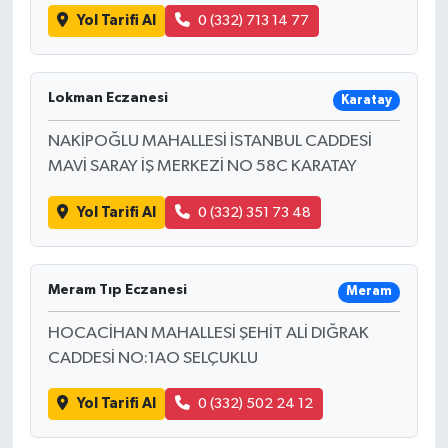
Yol Tarifi Al
0 (332) 713 14 77
Lokman Eczanesi
Karatay
NAKİPOĞLU MAHALLESİ İSTANBUL CADDESİ
MAVİ SARAY İŞ MERKEZİ NO 58C KARATAY
Yol Tarifi Al
0 (332) 351 73 48
Meram Tıp Eczanesi
Meram
HOCACİHAN MAHALLESİ ŞEHİT ALİ DIĞRAK
CADDESİ NO:1AO SELÇUKLU
Yol Tarifi Al
0 (332) 502 24 12