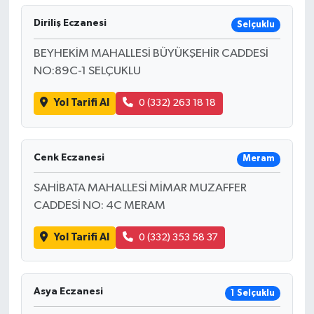
Diriliş Eczanesi
Selçuklu
BEYHEKİM MAHALLESİ BÜYÜKŞEHİR CADDESİ
NO:89C-1 SELÇUKLU
Yol Tarifi Al
0 (332) 263 18 18
Cenk Eczanesi
Meram
SAHİBATA MAHALLESİ MİMAR MUZAFFER
CADDESİ NO: 4C MERAM
Yol Tarifi Al
0 (332) 353 58 37
Asya Eczanesi
1 Selçuklu