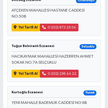
Cihanbeyli
ATÇEKEN MAHALLESİ HASTANE CADDESİ
NO:50B
Yol Tarifi Al
0 (332) 673 25 04
Tuğçe Belviranlı Eczanesi
Selçuklu
HACIKAYMAK MAHALLESİ HAZERİFEN AHMET
SOKAK NO:7A SELÇUKLU
Yol Tarifi Al
0 (332) 236 44 22
Kurtoğlu Eczanesi
Yunak
YENİ MAHALLE BADEMLİK CADDESİ NO:6B