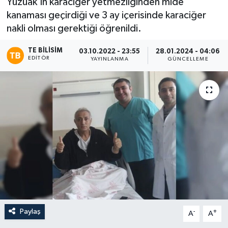
Yüzüak'ın karaciğer yetmezliğinden mide
kanaması geçirdiği ve 3 ay içerisinde karaciğer
nakli olması gerektiği öğrenildi.
TE BILISIM
03.10.2022 - 23:55
28.01.2024 - 04:06
EDITÖR
YAYINLANMA
GÜNCELLEME
Paylaş
-
+
A
A