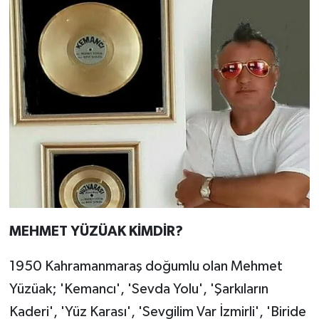
MEHMET YÜZÜAK KİMDİR?
1950 Kahramanmaraş doğumlu olan Mehmet
Yüzüak; 'Kemancı', 'Sevda Yolu', 'Şarkıların
Kaderi', 'Yüz Karası', 'Sevgilim Var İzmirli', 'Biride