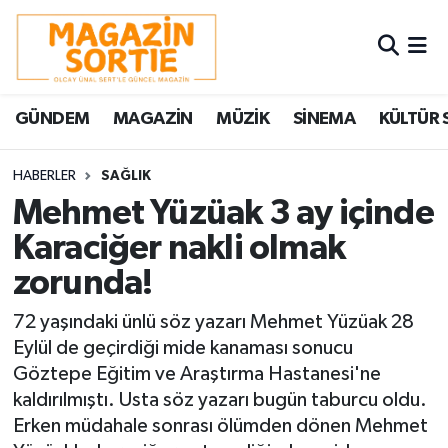
Nöbetçi Eczaneler
GÜNDEM
MAGAZİN
MÜZİK
SİNEMA
KÜLTÜR 
Hava Durumu
Trafik Durumu
HABERLER
SAĞLIK
Mehmet Yüzüak 3 ay içinde
Süper Lig Puan Durumu ve Fikstür
Karaciğer nakli olmak
zorunda!
Tüm Manşetler
72 yaşındaki ünlü söz yazarı Mehmet Yüzüak 28
Son Dakika Haberleri
Eylül de geçirdiği mide kanaması sonucu
Göztepe Eğitim ve Araştırma Hastanesi'ne
Haber Arşivi
kaldırılmıştı. Usta söz yazarı bugün taburcu oldu.
Erken müdahale sonrası ölümden dönen Mehmet