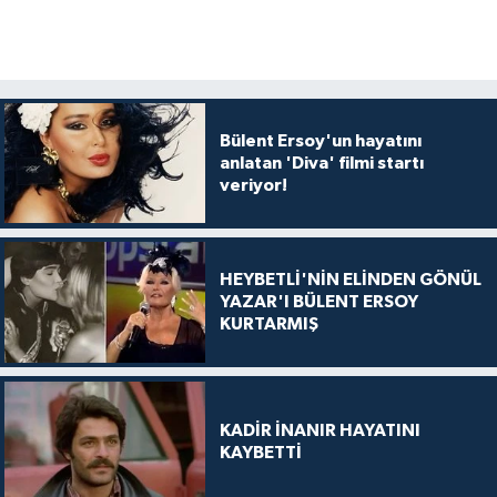
Bülent Ersoy'un hayatını
anlatan 'Diva' filmi startı
veriyor!
HEYBETLİ'NİN ELİNDEN GÖNÜL
YAZAR'I BÜLENT ERSOY
KURTARMIŞ
KADİR İNANIR HAYATINI
KAYBETTİ