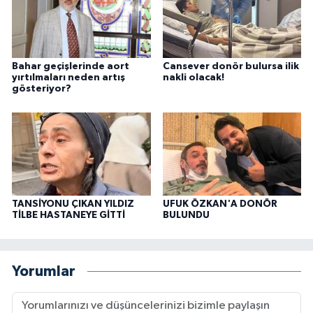
Bahar geçişlerinde aort
Cansever donör bulursa ilik
yırtılmaları neden artış
nakli olacak!
gösteriyor?
TANSİYONU ÇIKAN YILDIZ
UFUK ÖZKAN'A DONÖR
TİLBE HASTANEYE GİTTİ
BULUNDU
Yorumlar