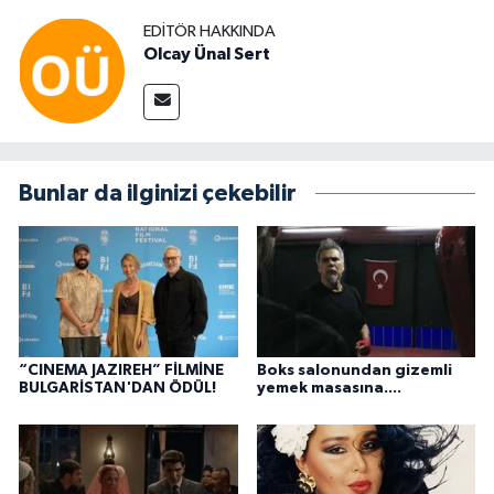
EDITÖR HAKKINDA
Olcay Ünal Sert
Bunlar da ilginizi çekebilir
“CINEMA JAZIREH” FİLMİNE
Boks salonundan gizemli
BULGARİSTAN'DAN ÖDÜL!
yemek masasına....