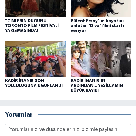
"CİNLERİN DÜĞÜNÜ"
Bülent Ersoy'un hayatını
TORONTO FİLM FESTİVALİ
anlatan 'Diva' filmi startı
YARIŞMASINDA!
veriyor!
KADİR İNANIR SON
KADİR İNANIR'IN
YOLCULUĞUNA UĞURLANDI
ARDINDAN... YEŞİLÇAMIN
BÜYÜK KAYIBI
Yorumlar