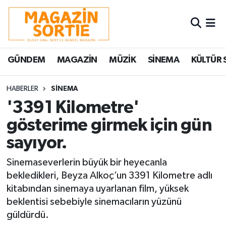
Nöbetçi Eczaneler
GÜNDEM
MAGAZİN
MÜZİK
SİNEMA
KÜLTÜR 
Hava Durumu
Trafik Durumu
HABERLER
SİNEMA
'3391 Kilometre'
Süper Lig Puan Durumu ve Fikstür
gösterime girmek için gün
sayıyor.
Tüm Manşetler
Sinemaseverlerin büyük bir heyecanla
Son Dakika Haberleri
bekledikleri, Beyza Alkoç’un 3391 Kilometre adlı
kitabından sinemaya uyarlanan film, yüksek
Haber Arşivi
beklentisi sebebiyle sinemacıların yüzünü
güldürdü.