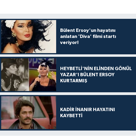
Bülent Ersoy'un hayatını
anlatan 'Diva' filmi startı
veriyor!
HEYBETLİ'NİN ELİNDEN GÖNÜL
YAZAR'I BÜLENT ERSOY
KURTARMIŞ
KADİR İNANIR HAYATINI
KAYBETTİ