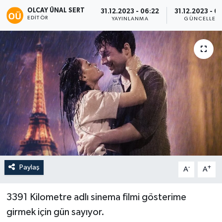
OLCAY ÜNAL SERT
31.12.2023 - 06:22
31.12.2023 - 0
EDITÖR
YAYINLANMA
GÜNCELLEM
Paylaş
-
+
A
A
3391 Kilometre adlı sinema filmi gösterime
girmek için gün sayıyor.