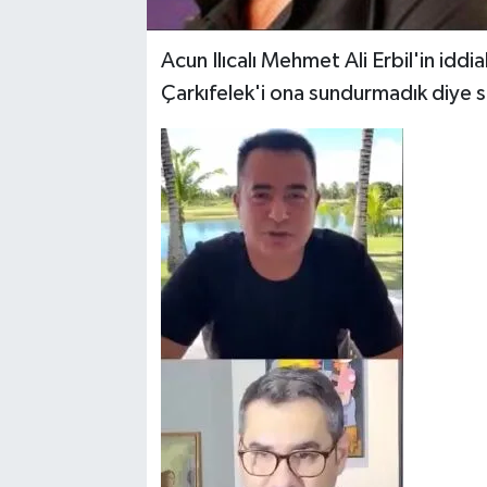
Acun Ilıcalı Mehmet Ali Erbil'in idd
Çarkıfelek'i ona sundurmadık diye si