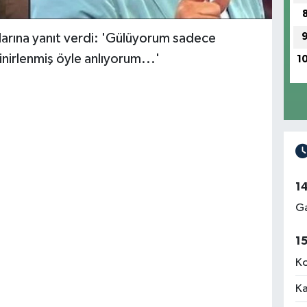
ialarına yanıt verdi: 'Gülüyorum sadece
nirlenmiş öyle anlıyorum...'
1
1
Ga
1
Ko
Ka