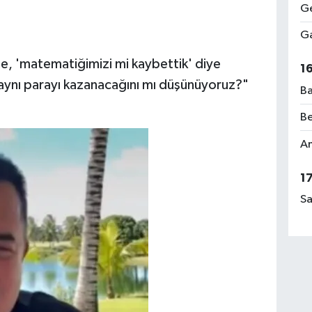
Ge
Ga
'e, 'matematiğimizi mi kaybettik' diye
1
 aynı parayı kazanacağını mı düşünüyoruz?"
Ba
Be
Am
1
Sa