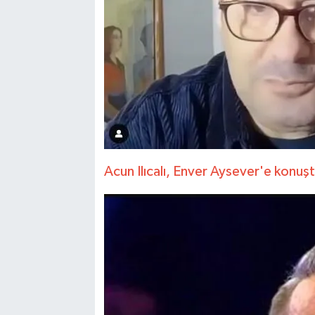
Acun Ilıcalı, Enver Aysever'e konuşt