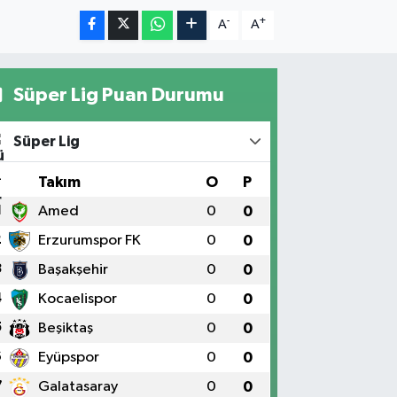
-
+
A
A
Süper Lig Puan Durumu
Süper Lig
#
Takım
O
P
1
Amed
0
0
2
Erzurumspor FK
0
0
3
Başakşehir
0
0
4
Kocaelispor
0
0
5
Beşiktaş
0
0
6
Eyüpspor
0
0
7
Galatasaray
0
0