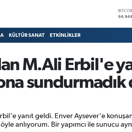
DOLA
47,74
EURO
55,25
STERLİ
MA
KÜLTÜR SANAT
ETKİNLİKLER
64,481
GRAM 
6660.
BİST1
dan M.Ali Erbil'e ya
13.779
BITCO
64.94
 ona sundurmadık 
bil'e yanıt geldi. Enver Aysever'e konuşan I
öyle anlıyorum. Bir yapımcı ile sunucu ayn