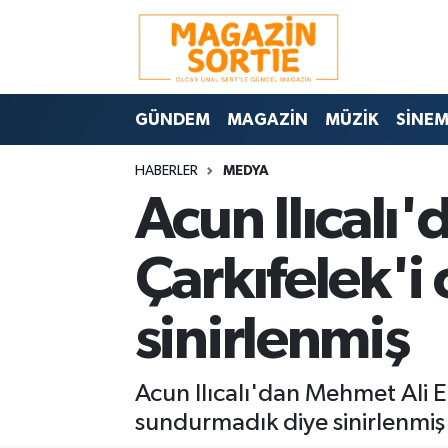
Nöbetçi Eczaneler
GÜNDEM
MAGAZİN
MÜZİK
SİNE
Hava Durumu
HABERLER
MEDYA
Trafik Durumu
Acun Ilıcalı'
Süper Lig Puan Durumu ve Fikstür
Çarkıfelek'i
Tüm Manşetler
sinirlenmiş
Son Dakika Haberleri
Haber Arşivi
Acun Ilıcalı'dan Mehmet Ali Er
sundurmadık diye sinirlenmiş 