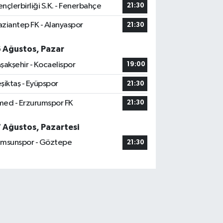
nçlerbirliği S.K. - Fenerbahçe
21:30
ziantep FK - Alanyaspor
21:30
6 Ağustos, Pazar
şakşehir - Kocaelispor
19:00
şiktaş - Eyüpspor
21:30
ed - Erzurumspor FK
21:30
7 Ağustos, Pazartesi
msunspor - Göztepe
21:30