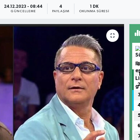
24.12.2023 - 08:44
4
1 DK
GÜNCELLEME
PAYLAŞIM
OKUNMA SÜRESI