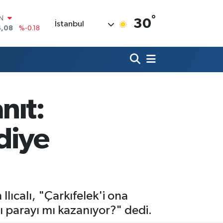
°
R
30
İstanbul
36
%0.18
10
%0.32
N
1
%0.38
ALTIN
55
%0.03
00
nıt:
%-14
IN
4,08
%-0.18
diye
lıcalı, "Çarkıfelek'i ona
ı parayı mı kazanıyor?" dedi.