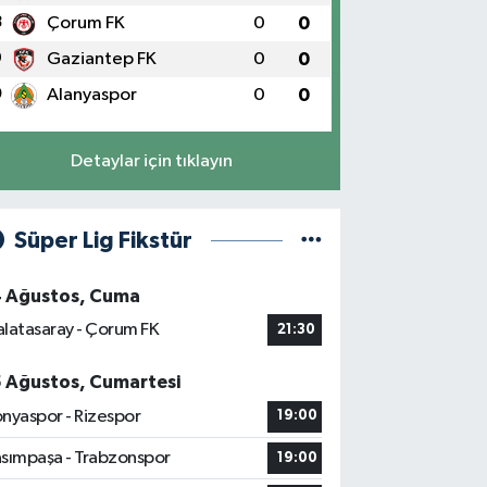
8
Çorum FK
0
0
9
Gaziantep FK
0
0
0
Alanyaspor
0
0
Detaylar için tıklayın
Süper Lig Fikstür
4 Ağustos, Cuma
latasaray - Çorum FK
21:30
5 Ağustos, Cumartesi
nyaspor - Rizespor
19:00
sımpaşa - Trabzonspor
19:00