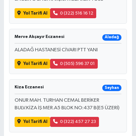
Yol Tarifi Al
0 (322) 516 16 12
Merve Akçayır Eczanesi
Aladağ
ALADAĞ HASTANESİ CİVARI PTT YANI
Yol Tarifi Al
0 (505) 596 37 01
Kiza Eczanesi
Seyhan
ONUR MAH. TURHAN CEMAL BERİKER
BULV.KİZA İŞ MER.A5 BLOK NO:437 B(E5 ÜZERİ)
Yol Tarifi Al
0 (322) 457 27 23