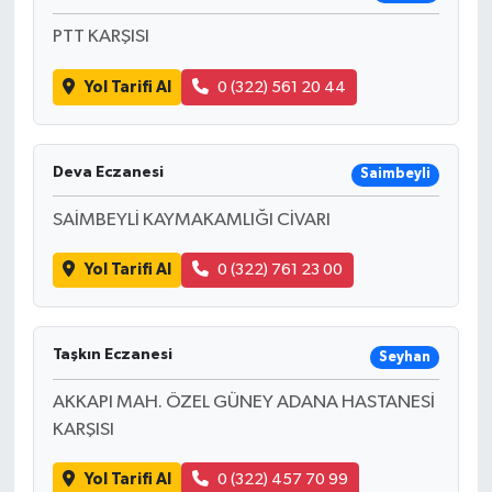
PTT KARŞISI
Yol Tarifi Al
0 (322) 561 20 44
Deva Eczanesi
Saimbeyli
SAİMBEYLİ KAYMAKAMLIĞI CİVARI
Yol Tarifi Al
0 (322) 761 23 00
Taşkın Eczanesi
Seyhan
AKKAPI MAH. ÖZEL GÜNEY ADANA HASTANESİ
KARŞISI
Yol Tarifi Al
0 (322) 457 70 99