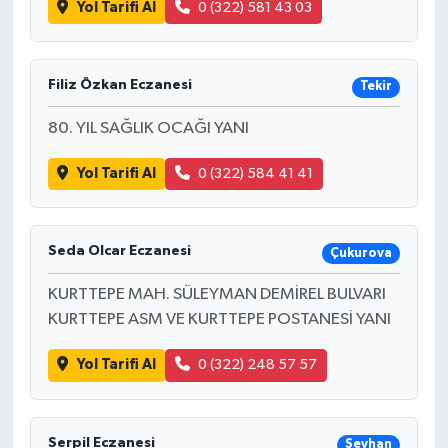
Yol Tarifi Al
0 (322) 581 43 03
Filiz Özkan Eczanesi
Tekir
80. YIL SAĞLIK OCAĞI YANI
Yol Tarifi Al
0 (322) 584 41 41
Seda Olcar Eczanesi
Çukurova
KURTTEPE MAH. SÜLEYMAN DEMİREL BULVARI
KURTTEPE ASM VE KURTTEPE POSTANESİ YANI
Yol Tarifi Al
0 (322) 248 57 57
Serpil Eczanesi
Seyhan