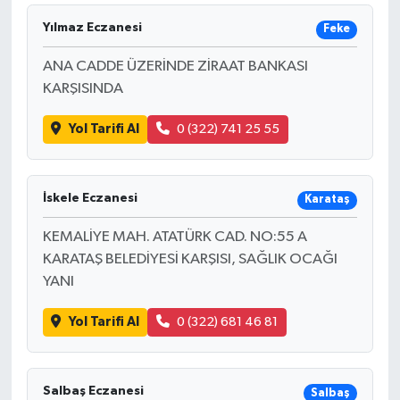
Yılmaz Eczanesi
Feke
ANA CADDE ÜZERİNDE ZİRAAT BANKASI
KARŞISINDA
Yol Tarifi Al
0 (322) 741 25 55
İskele Eczanesi
Karataş
KEMALİYE MAH. ATATÜRK CAD. NO:55 A
KARATAŞ BELEDİYESİ KARŞISI, SAĞLIK OCAĞI
YANI
Yol Tarifi Al
0 (322) 681 46 81
Salbaş Eczanesi
Salbaş