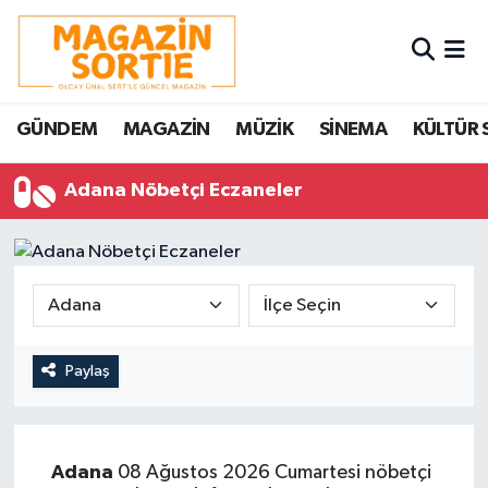
Nöbetçi Eczaneler
GÜNDEM
MAGAZİN
MÜZİK
SİNEMA
KÜLTÜR 
Hava Durumu
Adana Nöbetçi Eczaneler
Trafik Durumu
Süper Lig Puan Durumu ve Fikstür
Tüm Manşetler
Son Dakika Haberleri
Paylaş
Haber Arşivi
Adana
08 Ağustos 2026 Cumartesi nöbetçi