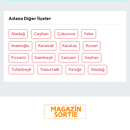
Adana Diğer İlçeler
Aladağ
Ceyhan
Çukurova
Feke
İmamoğlu
Karaisali
Karataş
Kozan
Pozanti
Saimbeyli
Sariçam
Seyhan
Tufanbeyli
Yumurtalik
Yüreğir
Aladağ