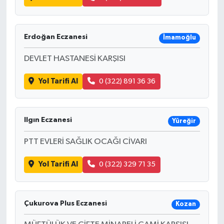
Erdoğan Eczanesi
İmamoğlu
DEVLET HASTANESİ KARŞISI
Yol Tarifi Al
0 (322) 891 36 36
Ilgın Eczanesi
Yüreğir
PTT EVLERİ SAĞLIK OCAĞI CİVARI
Yol Tarifi Al
0 (322) 329 71 35
Çukurova Plus Eczanesi
Kozan