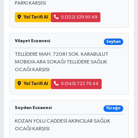
PARKI KARŞISI
Yol Tarifi Al
0 (322) 329 95 49
Vilayet Eczanesi
Seyhan
TELLİDERE MAH. 72081 SOK. KARABULUT
MOBİLYA ARA SOKAĞI TELLİDERE SAĞLIK
OCAĞI KARŞISI
Yol Tarifi Al
0 (545) 722 70 44
Soydan Eczanesi
Yüreğir
KOZAN YOLU CADDESİ AKINCILAR SAĞLIK
OCAĞI KARŞISI