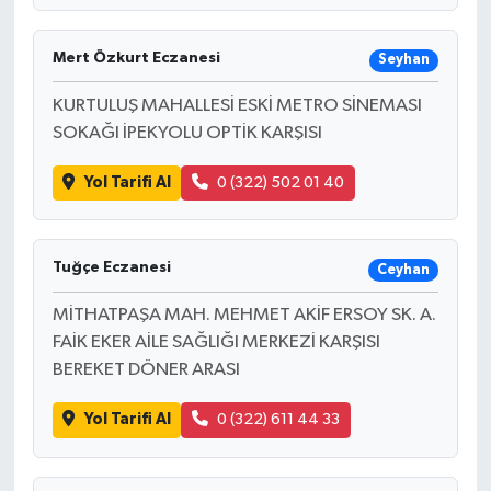
Mert Özkurt Eczanesi
Seyhan
KURTULUŞ MAHALLESİ ESKİ METRO SİNEMASI
SOKAĞI İPEKYOLU OPTİK KARŞISI
Yol Tarifi Al
0 (322) 502 01 40
Tuğçe Eczanesi
Ceyhan
MİTHATPAŞA MAH. MEHMET AKİF ERSOY SK. A.
FAİK EKER AİLE SAĞLIĞI MERKEZİ KARŞISI
BEREKET DÖNER ARASI
Yol Tarifi Al
0 (322) 611 44 33