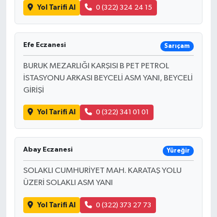
Yol Tarifi Al
0 (322) 324 24 15
Efe Eczanesi
Sarıçam
BURUK MEZARLIĞI KARŞISI B PET PETROL
İSTASYONU ARKASI BEYCELİ ASM YANI, BEYCELİ
GİRİŞİ
Yol Tarifi Al
0 (322) 341 01 01
Abay Eczanesi
Yüreğir
SOLAKLI CUMHURİYET MAH. KARATAŞ YOLU
ÜZERİ SOLAKLI ASM YANI
Yol Tarifi Al
0 (322) 373 27 73