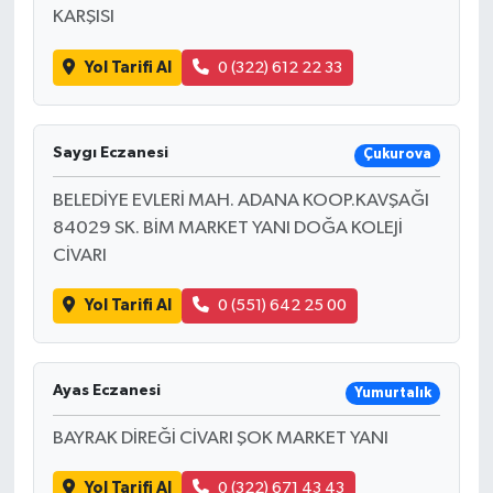
KARŞISI
Yol Tarifi Al
0 (322) 612 22 33
Saygı Eczanesi
Çukurova
BELEDİYE EVLERİ MAH. ADANA KOOP.KAVŞAĞI
84029 SK. BİM MARKET YANI DOĞA KOLEJİ
CİVARI
Yol Tarifi Al
0 (551) 642 25 00
Ayas Eczanesi
Yumurtalık
BAYRAK DİREĞİ CİVARI ŞOK MARKET YANI
Yol Tarifi Al
0 (322) 671 43 43