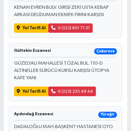
KENAN EVREN BULV. GİRİŞİ ZEKİ USTA KEBAP
ARKASI DELİDUMAN EKMEK FIRINI KARŞISI
Yol Tarifi Al
0 (322) 801 71 51
Gültekin Eczanesi
Çukurova
GÜZELYALI MAHALLESİ T.ÖZAL BUL. 110-D
ALTINELLER SÜRÜCÜ KURSU KARŞISI ÜTOPYA
KAFE YANI
Yol Tarifi Al
0 (322) 235 49 44
Aydındağ Eczanesi
Yüreğir
DADALOĞLU MAH.BAŞKENT HASTANESİ OTO