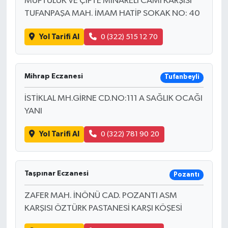
MÜFTÜLÜK VE ÇİFTE MİNARELİ CAMİ KARŞISI
TUFANPAŞA MAH. İMAM HATİP SOKAK NO: 40
Yol Tarifi Al
0 (322) 515 12 70
Mihrap Eczanesi
Tufanbeyli
İSTİKLAL MH.GİRNE CD.NO:111 A SAĞLIK OCAĞI
YANI
Yol Tarifi Al
0 (322) 781 90 20
Taşpınar Eczanesi
Pozantı
ZAFER MAH. İNÖNÜ CAD. POZANTI ASM
KARŞISI ÖZTÜRK PASTANESİ KARŞI KÖŞESİ