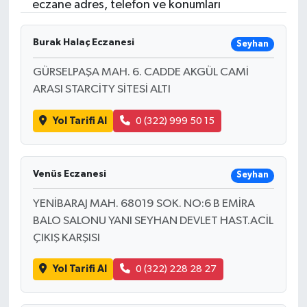
eczane adres, telefon ve konumları
Burak Halaç Eczanesi
Seyhan
GÜRSELPAŞA MAH. 6. CADDE AKGÜL CAMİ
ARASI STARCİTY SİTESİ ALTI
Yol Tarifi Al
0 (322) 999 50 15
Venüs Eczanesi
Seyhan
YENİBARAJ MAH. 68019 SOK. NO:6 B EMİRA
BALO SALONU YANI SEYHAN DEVLET HAST.ACİL
ÇIKIŞ KARŞISI
Yol Tarifi Al
0 (322) 228 28 27