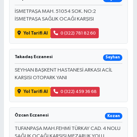
İSMETPAŞA MAH. 51054 SOK. NO:2
İSMETPAŞA SAĞLIK OCAĞI KARŞISI
Yol Tarifi Al
0 (322) 781 82 60
Takadaş Eczanesi
Seyhan
SEYHAN BAŞKENT HASTANESİ ARKASI ACİL
KARŞISI OTOPARK YANI
Yol Tarifi Al
0 (322) 459 36 68
Özcan Eczanesi
Kozan
TUFANPAŞA MAH.FEHMİ TÜRKAY CAD. 4 NOLU
SAĞLIK OCAĞI KARŞISI MEZARLIK YOLU