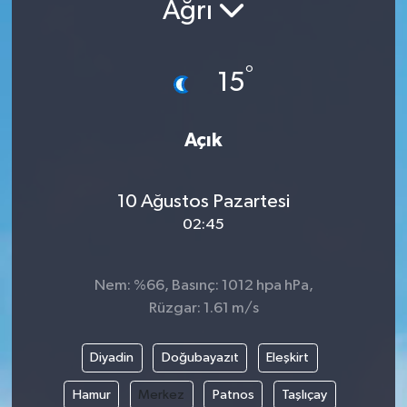
Ağrı
°
15
Açık
10 Ağustos Pazartesi
02:45
Nem: %66, Basınç: 1012 hpa hPa,
Rüzgar: 1.61 m/s
Diyadin
Doğubayazıt
Eleşkirt
Hamur
Merkez
Patnos
Taşlıçay