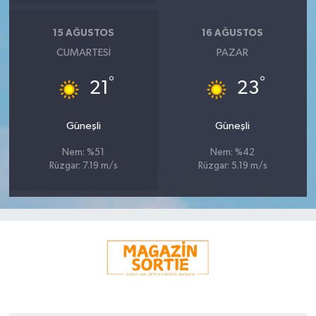
15 AĞUSTOS
16 AĞUSTOS
CUMARTESI
PAZAR
°
°
21
23
Güneşli
Güneşli
Nem: %51
Nem: %42
Rüzgar: 7.19 m/s
Rüzgar: 5.19 m/s