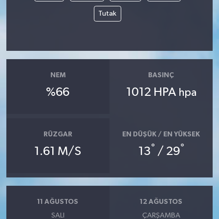
Tutak
NEM
BASINÇ
%66
1012 HPA
hpa
RÜZGAR
EN DÜŞÜK / EN YÜKSEK
°
°
1.61 M/S
13
/ 29
11 AĞUSTOS
12 AĞUSTOS
SALI
ÇARŞAMBA