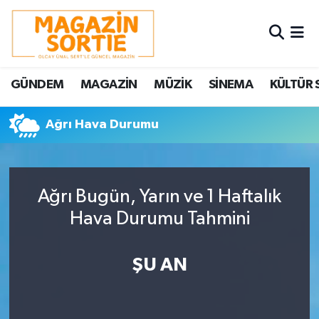
Nöbetçi Eczaneler
GÜNDEM
MAGAZİN
MÜZİK
SİNEMA
KÜLTÜR 
Hava Durumu
Ağrı Hava Durumu
Trafik Durumu
Süper Lig Puan Durumu ve Fikstür
Ağrı Bugün, Yarın ve 1 Haftalık
Tüm Manşetler
Hava Durumu Tahmini
Son Dakika Haberleri
ŞU AN
Haber Arşivi