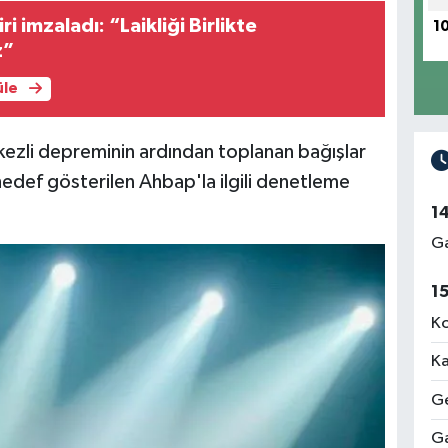
ri imzaladı: “Laikliği Birlikte
1
z”
üle
zli depreminin ardından toplanan bağışlar
edef gösterilen Ahbap'la ilgili denetleme
1
Ga
1
Ko
Ka
Ge
Ga