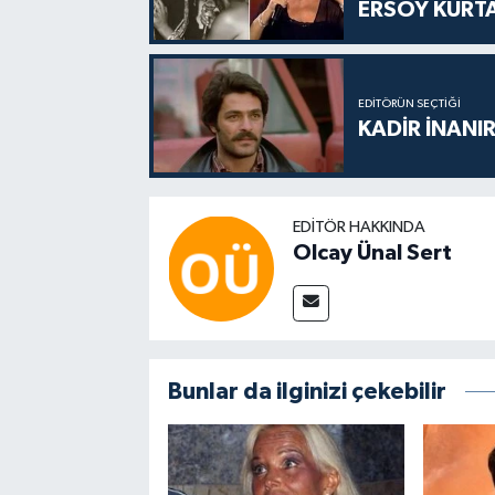
ERSOY KURT
EDITÖRÜN SEÇTIĞI
KADİR İNANIR
EDITÖR HAKKINDA
Olcay Ünal Sert
Bunlar da ilginizi çekebilir