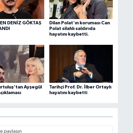
EN DENİZ GÖKTAŞ
Dilan Polat'ın koruması Can
ANDI
Polat silahlı saldırıda
hayatını kaybetti.
rtuluş'tan Ayşegül
Tarihçi Prof. Dr. İlber Ortaylı
açıklaması
hayatını kaybetti