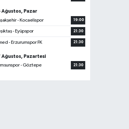
6 Ağustos, Pazar
şakşehir - Kocaelispor
19:00
şiktaş - Eyüpspor
21:30
ed - Erzurumspor FK
21:30
7 Ağustos, Pazartesi
msunspor - Göztepe
21:30