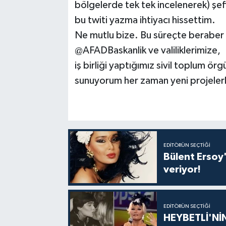
bölgelerde tek tek incelenerek) şef
bu twiti yazma ihtiyacı hissettim.
Ne mutlu bize. Bu süreçte beraber ç
@AFADBaskanlik ve valiliklerimize,
iş birliği yaptığımız sivil toplum örg
sunuyorum her zaman yeni projeler
EDITÖRÜN SEÇTIĞI
Bülent Ersoy'
veriyor!
EDITÖRÜN SEÇTIĞI
HEYBETLİ'Nİ