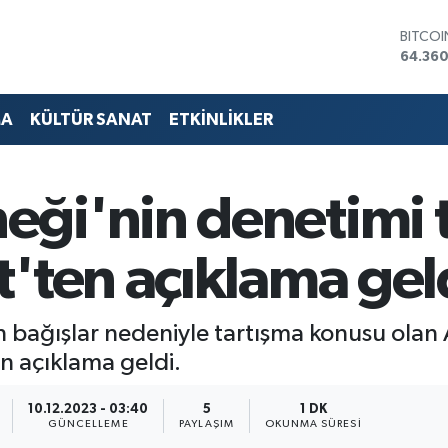
DOLA
47,70
EURO
55,02
STERLİ
MA
KÜLTÜR SANAT
ETKİNLİKLER
64,189
GRAM 
6574.8
BİST10
ği'nin denetimi 
13.887
BITCO
64.360
'ten açıklama gel
ağışlar nedeniyle tartışma konusu olan
n açıklama geldi.
10.12.2023 - 03:40
5
1 DK
GÜNCELLEME
PAYLAŞIM
OKUNMA SÜRESI