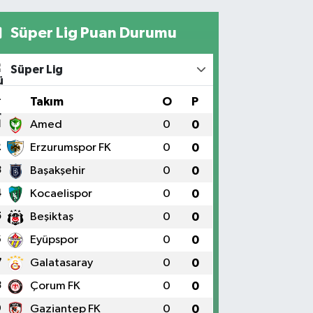
Süper Lig Puan Durumu
Süper Lig
#
Takım
O
P
1
Amed
0
0
2
Erzurumspor FK
0
0
3
Başakşehir
0
0
4
Kocaelispor
0
0
5
Beşiktaş
0
0
6
Eyüpspor
0
0
7
Galatasaray
0
0
8
Çorum FK
0
0
9
Gaziantep FK
0
0