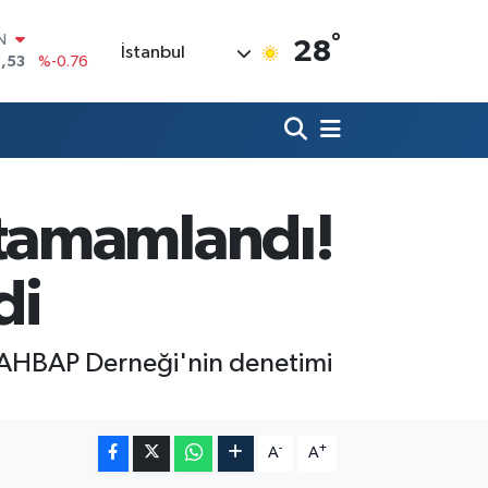
°
R
28
İstanbul
69
%0.17
65
%0.01
N
7
%0.02
ALTIN
1
%1.44
0
tamamlandı!
%64
IN
,53
%-0.76
di
 AHBAP Derneği'nin denetimi
-
+
A
A