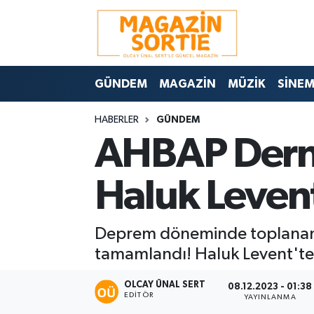
Nöbetçi Eczaneler
GÜNDEM
MAGAZİN
MÜZİK
SİNE
Hava Durumu
HABERLER
GÜNDEM
Trafik Durumu
AHBAP Derne
Süper Lig Puan Durumu ve Fikstür
Haluk Levent
Tüm Manşetler
Deprem döneminde toplanan b
Son Dakika Haberleri
tamamlandı! Haluk Levent'te
Haber Arşivi
OLCAY ÜNAL SERT
08.12.2023 - 01:38
EDITÖR
YAYINLANMA