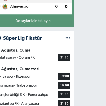
0
Alanyaspor
0
0
Detaylar için tıklayın
Süper Lig Fikstür
4 Ağustos, Cuma
latasaray - Çorum FK
21:30
5 Ağustos, Cumartesi
nyaspor - Rizespor
19:00
sımpaşa - Trabzonspor
19:00
nçlerbirliği S.K. - Fenerbahçe
21:30
ziantep FK - Alanyaspor
21:30