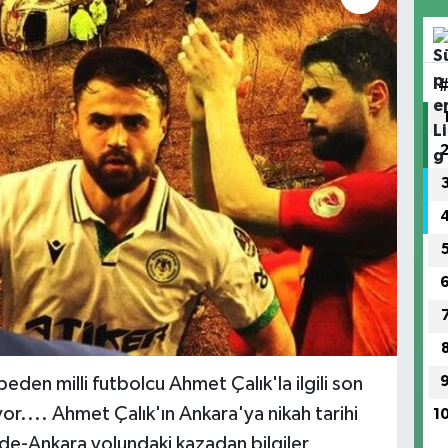
eden milli futbolcu Ahmet Çalık'la ilgili son
r.... Ahmet Çalık'ın Ankara'ya nikah tarihi
1
iğde-Ankara yolundaki kazadan bilgiler