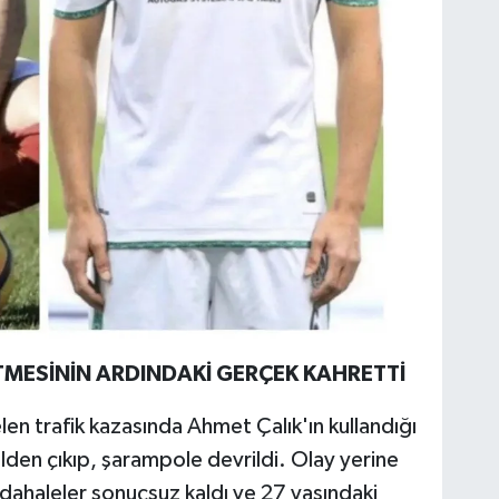
TMESİNİN ARDINDAKİ GERÇEK KAHRETTİ
n trafik kazasında Ahmet Çalık'ın kullandığı
den çıkıp, şarampole devrildi. Olay yerine
üdahaleler sonuçsuz kaldı ve 27 yaşındaki