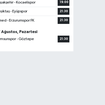
şakşehir - Kocaelispor
19:00
şiktaş - Eyüpspor
21:30
ed - Erzurumspor FK
21:30
7 Ağustos, Pazartesi
msunspor - Göztepe
21:30