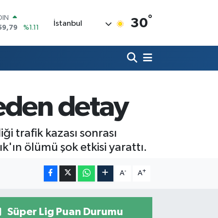
°
AR
30
İstanbul
436
%0.18
O
510
%0.32
LİN
811
%0.38
 ALTIN
.55
%0.03
100
reden detay
79
%-14
OIN
59,79
%1.11
i trafik kazası sonrası
'ın ölümü şok etkisi yarattı.
-
+
A
A
Süper Lig Puan Durumu