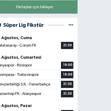
Detaylar için tıklayın
Süper Lig Fikstür
4 Ağustos, Cuma
latasaray - Çorum FK
21:30
5 Ağustos, Cumartesi
nyaspor - Rizespor
19:00
sımpaşa - Trabzonspor
19:00
nçlerbirliği S.K. - Fenerbahçe
21:30
ziantep FK - Alanyaspor
21:30
6 Ağustos, Pazar