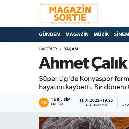
Nöbetçi Eczaneler
GÜNDEM
MAGAZİN
MÜZİK
SİNE
Hava Durumu
HABERLER
YAŞAM
Trafik Durumu
Ahmet Çalık
Süper Lig Puan Durumu ve Fikstür
Süper Lig'de Konyaspor formas
Tüm Manşetler
hayatını kaybetti. Bir dönem 
Son Dakika Haberleri
TE BILISIM
11.01.2022 - 19:25
EDITÖR
YAYINLANMA
OKU
Haber Arşivi