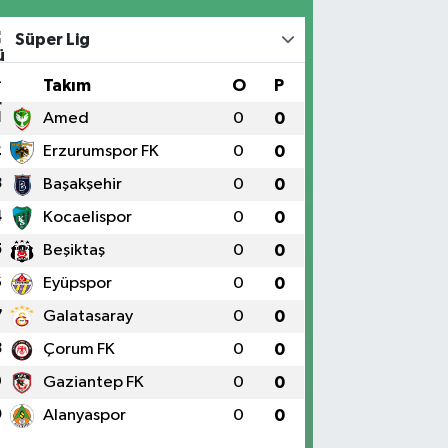
Süper Lig
#
Takım
O
P
1
Amed
0
0
2
Erzurumspor FK
0
0
3
Başakşehir
0
0
4
Kocaelispor
0
0
5
Beşiktaş
0
0
6
Eyüpspor
0
0
7
Galatasaray
0
0
8
Çorum FK
0
0
9
Gaziantep FK
0
0
0
Alanyaspor
0
0