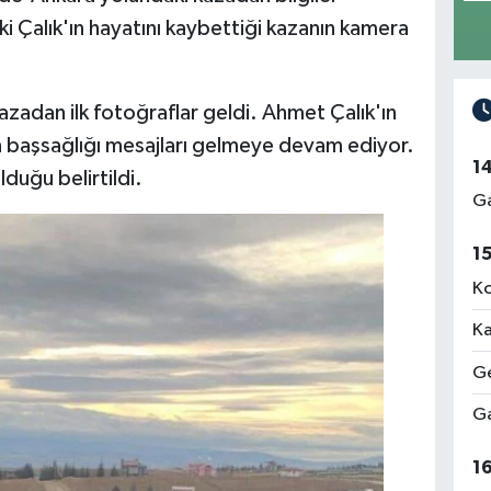
 Çalık'ın hayatını kaybettiği kazanın kamera
azadan ilk fotoğraflar geldi. Ahmet Çalık'ın
başsağlığı mesajları gelmeye devam ediyor.
1
duğu belirtildi.
Ga
1
Ko
Ka
Ge
Ga
1