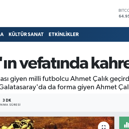
DOL
47,7
EUR
55,2
STER
MA
KÜLTÜR SANAT
ETKİNLİKLER
64,4
GRAM
6660
BİST
'ın vefatında kah
13.7
BITC
64.9
ı giyen milli futbolcu Ahmet Çalık geçirdiğ
Galatasaray'da da forma giyen Ahmet Çalık
3 DK
NMA SÜRESI