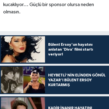
kucaklıyor... Güçlü bir sponsor olursa neden
olmasın.
Bülent Ersoy'un hayatını
anlatan 'Diva' filmi startı
veriyor!
HEYBETLİ'NİN ELİNDEN GÖNÜL
YAZAR'I BÜLENT ERSOY
KURTARMIŞ
KADİR İNANIR HAYATINI