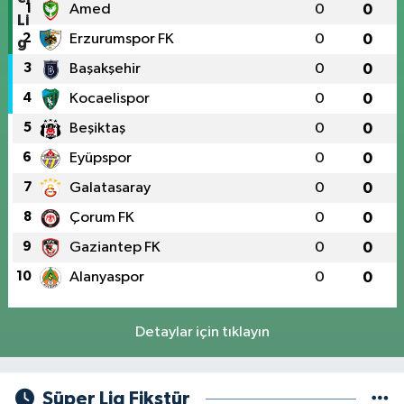
1
Amed
0
0
2
Erzurumspor FK
0
0
3
Başakşehir
0
0
4
Kocaelispor
0
0
5
Beşiktaş
0
0
6
Eyüpspor
0
0
7
Galatasaray
0
0
8
Çorum FK
0
0
9
Gaziantep FK
0
0
10
Alanyaspor
0
0
Detaylar için tıklayın
Süper Lig Fikstür