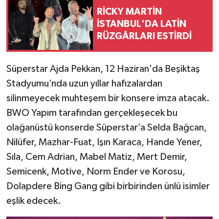
RİCKY MARTİN
İSTANBUL'DA LATİN
RÜZGÂRLARI ESTİRDİ
Süperstar Ajda Pekkan, 12 Haziran'da Beşiktaş
Stadyumu’nda uzun yıllar hafızalardan
silinmeyecek muhteşem bir konsere imza atacak.
BWO Yapım tarafından gerçekleşecek bu
olağanüstü konserde Süperstar’a Selda Bağcan,
Nilüfer, Mazhar-Fuat, Işın Karaca, Hande Yener,
Sıla, Cem Adrian, Mabel Matiz, Mert Demir,
Semicenk, Motive, Norm Ender ve Korosu,
Dolapdere Bing Gang gibi birbirinden ünlü isimler
eşlik edecek.