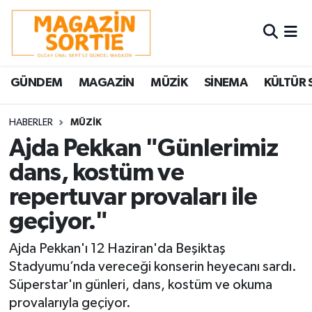
Nöbetçi Eczaneler
GÜNDEM
MAGAZİN
MÜZİK
SİNEMA
KÜLTÜR 
Hava Durumu
Trafik Durumu
HABERLER
MÜZİK
Ajda Pekkan "Günlerimiz
Süper Lig Puan Durumu ve Fikstür
dans, kostüm ve
repertuvar provaları ile
Tüm Manşetler
geçiyor."
Son Dakika Haberleri
Ajda Pekkan'ı 12 Haziran'da Beşiktaş
Haber Arşivi
Stadyumu’nda vereceği konserin heyecanı sardı.
Süperstar'ın günleri, dans, kostüm ve okuma
provalarıyla geçiyor.