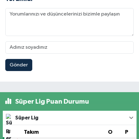
Gönder
Süper Lig Puan Durumu
Süper Lig
#
Takım
O
P