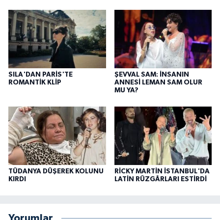
SILA'DAN PARİS'TE
ŞEVVAL SAM: İNSANIN
ROMANTİK KLİP
ANNESİ LEMAN SAM OLUR
MU YA?
TÜDANYA DÜŞEREK KOLUNU
RİCKY MARTİN İSTANBUL'DA
KIRDI
LATİN RÜZGÂRLARI ESTİRDİ
Yorumlar