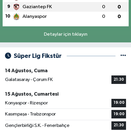
9
Gaziantep FK
0
0
10
Alanyaspor
0
0
Detaylar için tıklayın
Süper Lig Fikstür
14 Ağustos, Cuma
Galatasaray - Çorum FK
21:30
15 Ağustos, Cumartesi
Konyaspor - Rizespor
19:00
Kasımpaşa - Trabzonspor
19:00
Gençlerbirliği S.K. - Fenerbahçe
21:30