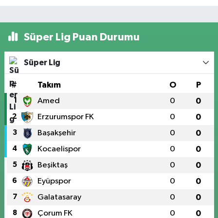
Süper Lig Puan Durumu
Süper Lig
#
Takım
O
P
1
Amed
0
0
2
Erzurumspor FK
0
0
3
Başakşehir
0
0
4
Kocaelispor
0
0
5
Beşiktaş
0
0
6
Eyüpspor
0
0
7
Galatasaray
0
0
8
Çorum FK
0
0