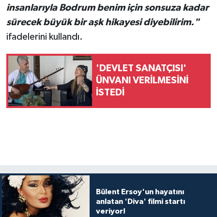
insanlarıyla Bodrum benim için sonsuza kadar
sürecek büyük bir aşk hikayesi diyebilirim."
ifadelerini kullandı.
'DEVLET SANATÇISI'
ÜNVANI VERİLMESİNİ
İSTEDİ
Bülent Ersoy'un hayatını
anlatan 'Diva' filmi startı
veriyor!