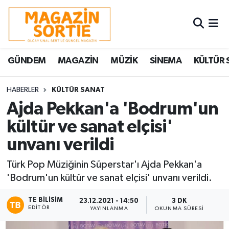
Nöbetçi Eczaneler
GÜNDEM
MAGAZİN
MÜZİK
SİNEMA
KÜLTÜR 
Hava Durumu
Trafik Durumu
HABERLER
KÜLTÜR SANAT
Ajda Pekkan'a 'Bodrum'un
Süper Lig Puan Durumu ve Fikstür
kültür ve sanat elçisi'
unvanı verildi
Tüm Manşetler
Türk Pop Müziğinin Süperstar'ı Ajda Pekkan'a
Son Dakika Haberleri
'Bodrum'un kültür ve sanat elçisi' unvanı verildi.
Haber Arşivi
TE BILISIM
23.12.2021 - 14:50
3 DK
EDITÖR
YAYINLANMA
OKUNMA SÜRESI