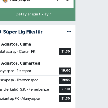
Detaylar için tıklayın
Süper Lig Fikstür
4 Ağustos, Cuma
latasaray - Çorum FK
21:30
5 Ağustos, Cumartesi
nyaspor - Rizespor
19:00
sımpaşa - Trabzonspor
19:00
nçlerbirliği S.K. - Fenerbahçe
21:30
ziantep FK - Alanyaspor
21:30