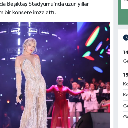
da Beşiktaş Stadyumu’nda uzun yıllar
 bir konsere imza attı.
1
Ga
1
Ko
Ka
Ge
Ga