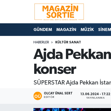
Nöbetçi Eczaneler
GÜNDEM
MAGAZİN
MÜZİK
SİNE
Hava Durumu
HABERLER
KÜLTÜR SANAT
Trafik Durumu
Ajda Pekkan'
Süper Lig Puan Durumu ve Fikstür
konser
Tüm Manşetler
SÜPERSTAR Ajda Pekkan İstanb
Son Dakika Haberleri
OLCAY ÜNAL SERT
Haber Arşivi
13.06.2024 - 17:22
EDITÖR
YAYINLANMA