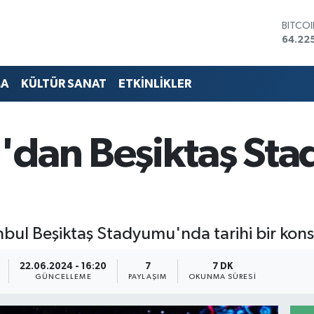
DOLA
47,67
EURO
55,04
STERL
MA
KÜLTÜR SANAT
ETKİNLİKLER
64,21
GRAM 
6510.
BİST1
dan Beşiktaş Stad
13.799
BITCO
64.22
ul Beşiktaş Stadyumu'nda tarihi bir konse
22.06.2024 - 16:20
7
7 DK
GÜNCELLEME
PAYLAŞIM
OKUNMA SÜRESI