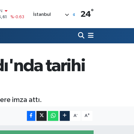
°
R
24
İstanbul
04
%0
06
%-0.08
İN
43
%0
ALTIN
40
%0.45
00
ı'nda tarihi
%70
IN
5,61
%-0.63
re imza attı.
-
+
A
A