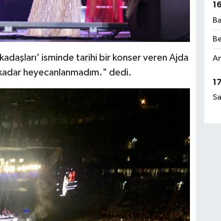
1
Ba
Be
daşları' isminde tarihi bir konser veren Ajda
Am
 kadar heyecanlanmadım." dedi.
1
Sa