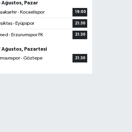
6 Ağustos, Pazar
şakşehir - Kocaelispor
19:00
şiktaş - Eyüpspor
21:30
ed - Erzurumspor FK
21:30
7 Ağustos, Pazartesi
msunspor - Göztepe
21:30