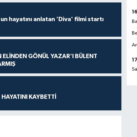
1
un hayatını anlatan 'Diva' filmi startı
Ba
Be
Am
N ELİNDEN GÖNÜL YAZAR'I BÜLENT
1
ARMIŞ
Sa
 HAYATINI KAYBETTİ