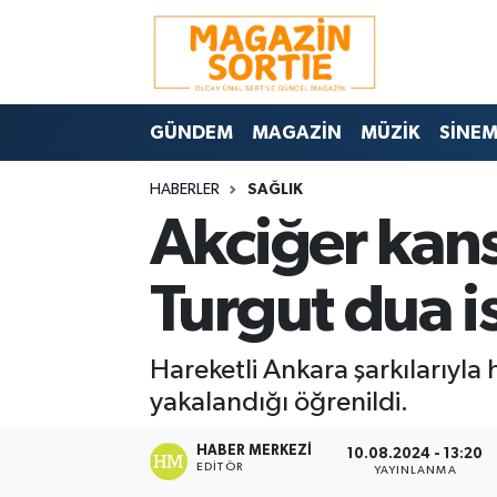
Nöbetçi Eczaneler
GÜNDEM
MAGAZİN
MÜZİK
SİNE
Hava Durumu
HABERLER
SAĞLIK
Trafik Durumu
Akciğer kans
Süper Lig Puan Durumu ve Fikstür
Turgut dua i
Tüm Manşetler
Hareketli Ankara şarkılarıyla
Son Dakika Haberleri
yakalandığı öğrenildi.
Haber Arşivi
HABER MERKEZI
10.08.2024 - 13:20
EDITÖR
YAYINLANMA