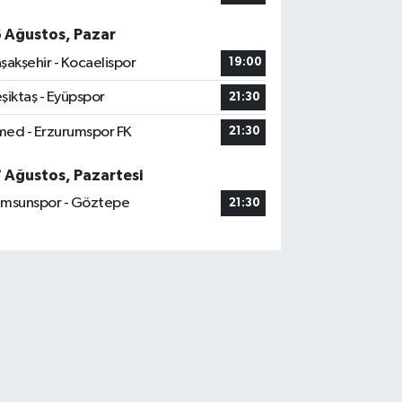
6 Ağustos, Pazar
şakşehir - Kocaelispor
19:00
şiktaş - Eyüpspor
21:30
ed - Erzurumspor FK
21:30
7 Ağustos, Pazartesi
msunspor - Göztepe
21:30