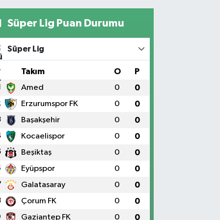
Süper Lig Puan Durumu
Süper Lig
#
Takım
O
P
1
Amed
0
0
2
Erzurumspor FK
0
0
3
Başakşehir
0
0
4
Kocaelispor
0
0
5
Beşiktaş
0
0
6
Eyüpspor
0
0
7
Galatasaray
0
0
8
Çorum FK
0
0
9
Gaziantep FK
0
0