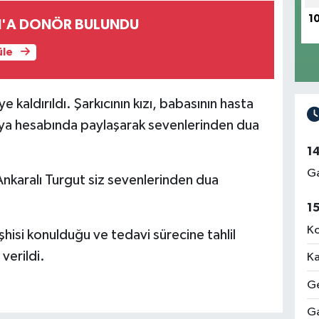
1
N'A DONÖR BULUNDU
üle
 kaldırıldı. Şarkıcının kızı, babasının hasta
dya hesabında paylaşarak sevenlerinden dua
1
Ga
nkaralı Turgut siz sevenlerinden dua
1
Ko
şhisi konulduğu ve tedavi sürecine tahlil
verildi.
Ka
Ge
Ga