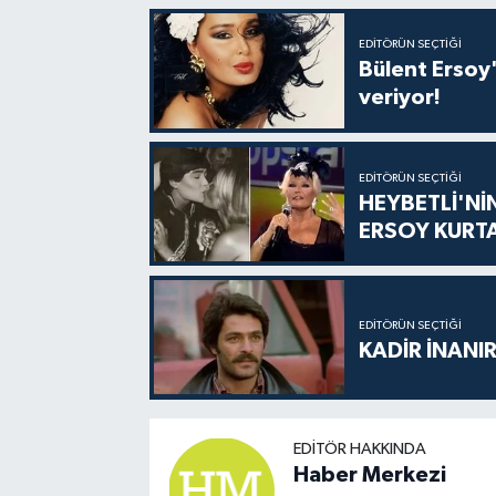
EDITÖRÜN SEÇTIĞI
Bülent Ersoy'
veriyor!
EDITÖRÜN SEÇTIĞI
HEYBETLİ'Nİ
ERSOY KURT
EDITÖRÜN SEÇTIĞI
KADİR İNANIR
EDITÖR HAKKINDA
Haber Merkezi