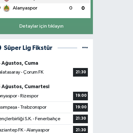
0
Alanyaspor
0
0
Detaylar için tıklayın
Süper Lig Fikstür
4 Ağustos, Cuma
latasaray - Çorum FK
21:30
5 Ağustos, Cumartesi
nyaspor - Rizespor
19:00
sımpaşa - Trabzonspor
19:00
nçlerbirliği S.K. - Fenerbahçe
21:30
ziantep FK - Alanyaspor
21:30