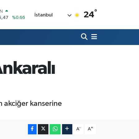
°
R
24
İstanbul
71
%0.05
36
%0.18
İN
34
%0.22
ALTIN
85
%0.54
00
nkaralı
3
%0
IN
5,47
%0.66
n akciğer kanserine
-
+
A
A