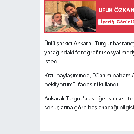
UFUK ÖZKA
İçeriği Görünt
Ünlü şarkıcı Ankaralı Turgut hastaneye
yatağındaki fotoğrafını sosyal me
istedi.
Kızı, paylaşımında, "Canım babam A
bekliyorum" ifadesini kullandı.
Ankaralı Turgut'a akciğer kanseri te
sonuçlarına göre başlanacağı bilgisi 