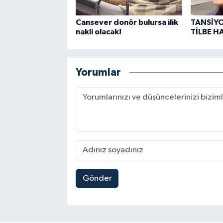
Cansever donör bulursa ilik
TANSİYO
nakli olacak!
TİLBE H
Yorumlar
Gönder