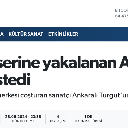
DOLA
47,59
EURO
55,13
STERL
MA
KÜLTÜR SANAT
ETKİNLİKLER
64,25
GRAM 
6527.
BİST1
erine yakalanan A
13.70
BITCO
64.47
stedi
 herkesi coşturan sanatçı Ankaralı Turgut'u
28.08.2024 - 23:38
4
1 DK
GÜNCELLEME
PAYLAŞIM
OKUNMA SÜRESI