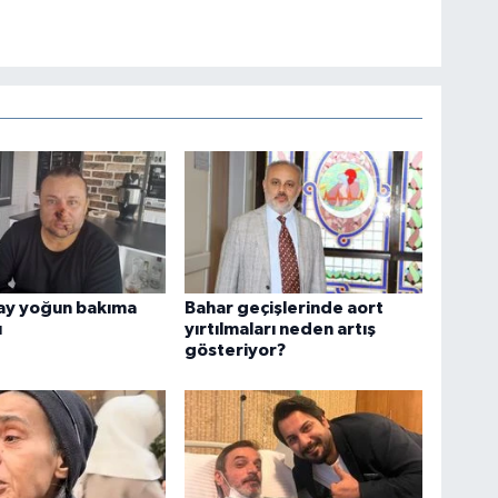
ay yoğun bakıma
Bahar geçişlerinde aort
ı
yırtılmaları neden artış
gösteriyor?