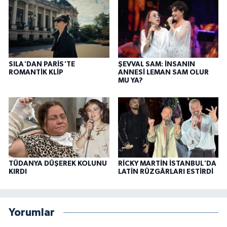
SILA'DAN PARİS'TE
ŞEVVAL SAM: İNSANIN
ROMANTİK KLİP
ANNESİ LEMAN SAM OLUR
MU YA?
TÜDANYA DÜŞEREK KOLUNU
RİCKY MARTİN İSTANBUL'DA
KIRDI
LATİN RÜZGÂRLARI ESTİRDİ
Yorumlar