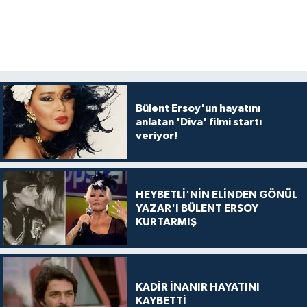
Bülent Ersoy'un hayatını
anlatan 'Diva' filmi startı
veriyor!
HEYBETLİ'NİN ELİNDEN GÖNÜL
YAZAR'I BÜLENT ERSOY
KURTARMIŞ
KADİR İNANIR HAYATINI
KAYBETTİ