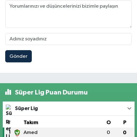
Gönder
Süper Lig Puan Durumu
Süper Lig
#
Takım
O
P
1
Amed
0
0