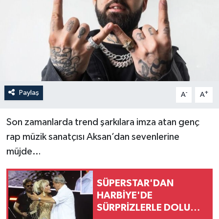
Paylaş
-
+
A
A
Son zamanlarda trend şarkılara imza atan genç
rap müzik sanatçısı Aksan’dan sevenlerine
müjde…
SÜPERSTAR'DAN
HARBİYE'DE
SÜRPRİZLERLE DOLU