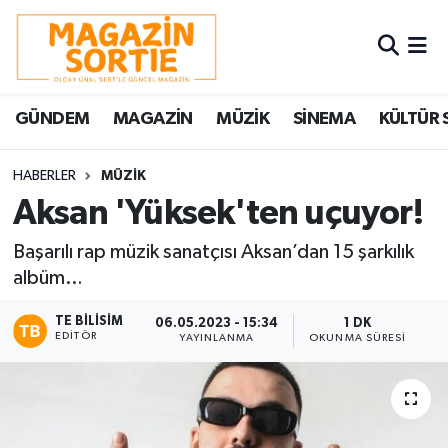
Nöbetçi Eczaneler
GÜNDEM
MAGAZİN
MÜZİK
SİNEMA
KÜLTÜR 
Hava Durumu
Trafik Durumu
HABERLER
MÜZİK
Aksan 'Yüksek'ten uçuyor!
Süper Lig Puan Durumu ve Fikstür
Başarılı rap müzik sanatçısı Aksan’dan 15 şarkılık
albüm…
Tüm Manşetler
TE BILISIM
06.05.2023 - 15:34
1 DK
Son Dakika Haberleri
EDITÖR
YAYINLANMA
OKUNMA SÜRESI
Haber Arşivi