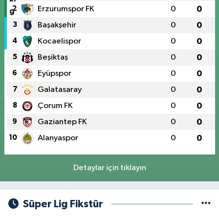
2
Erzurumspor FK
0
0
3
Başakşehir
0
0
4
Kocaelispor
0
0
5
Beşiktaş
0
0
6
Eyüpspor
0
0
7
Galatasaray
0
0
8
Çorum FK
0
0
9
Gaziantep FK
0
0
10
Alanyaspor
0
0
Detaylar için tıklayın
Süper Lig Fikstür