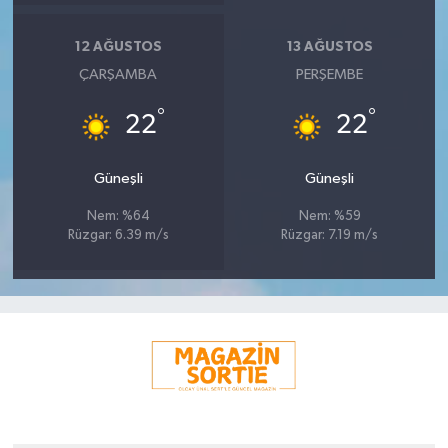
12 AĞUSTOS
13 AĞUSTOS
ÇARŞAMBA
PERŞEMBE
°
°
22
22
Güneşli
Güneşli
Nem: %64
Nem: %59
Rüzgar: 6.39 m/s
Rüzgar: 7.19 m/s