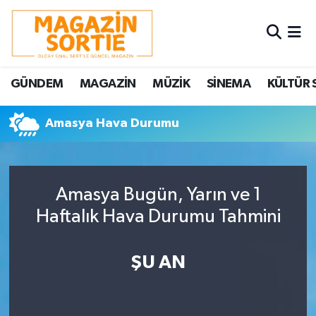
Nöbetçi Eczaneler
GÜNDEM
MAGAZİN
MÜZİK
SİNEMA
KÜLTÜR 
Hava Durumu
Amasya Hava Durumu
Trafik Durumu
Süper Lig Puan Durumu ve Fikstür
Amasya Bugün, Yarın ve 1
Tüm Manşetler
Haftalık Hava Durumu Tahmini
Son Dakika Haberleri
ŞU AN
Haber Arşivi