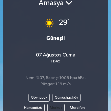
Amasya
°
29
Güneşli
07 Ağustos Cuma
11:45
Nem: %37, Basınç: 1009 hpa hPa,
Rüzgar: 1.19 m/s
Göynücek
Gümüşhacıköy
Hamamözü
Merkez
Merzifon