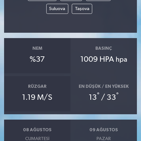
Suluova
Taşova
NEM
BASINÇ
%37
1009 HPA
hpa
RÜZGAR
EN DÜŞÜK / EN YÜKSEK
°
°
1.19 M/S
13
/ 33
08 AĞUSTOS
09 AĞUSTOS
CUMARTESI
PAZAR