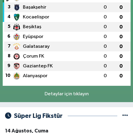
3
Başakşehir
0
0
4
Kocaelispor
0
0
5
Beşiktaş
0
0
6
Eyüpspor
0
0
7
Galatasaray
0
0
8
Çorum FK
0
0
9
Gaziantep FK
0
0
10
Alanyaspor
0
0
Detaylar için tıklayın
Süper Lig Fikstür
14 Ağustos, Cuma