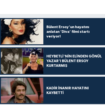
Bülent Ersoy'un hayatını
anlatan 'Diva' filmi startı
veriyor!
HEYBETLİ'NİN ELİNDEN GÖNÜL
YAZAR'I BÜLENT ERSOY
KURTARMIŞ
KADİR İNANIR HAYATINI
KAYBETTİ