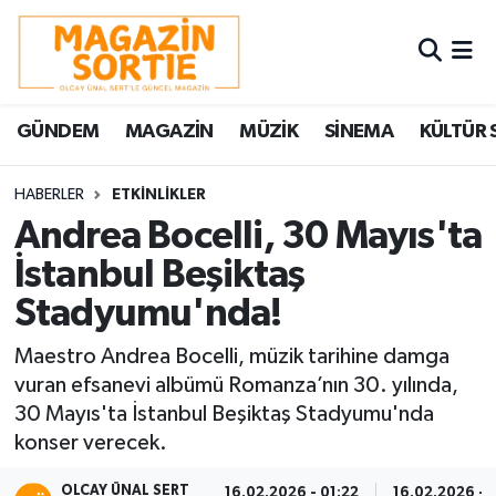
Nöbetçi Eczaneler
GÜNDEM
MAGAZİN
MÜZİK
SİNEMA
KÜLTÜR 
Hava Durumu
Trafik Durumu
HABERLER
ETKİNLİKLER
Andrea Bocelli, 30 Mayıs'ta
Süper Lig Puan Durumu ve Fikstür
İstanbul Beşiktaş
Stadyumu'nda!
Tüm Manşetler
Maestro Andrea Bocelli, müzik tarihine damga
Son Dakika Haberleri
vuran efsanevi albümü Romanza’nın 30. yılında,
30 Mayıs'ta İstanbul Beşiktaş Stadyumu'nda
Haber Arşivi
konser verecek.
OLCAY ÜNAL SERT
16.02.2026 - 01:22
16.02.2026 - 