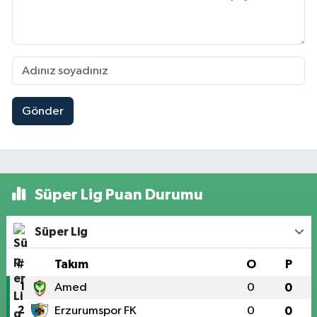
Gönder
Süper Lig Puan Durumu
Süper Lig
#
Takım
O
P
1
Amed
0
0
2
Erzurumspor FK
0
0