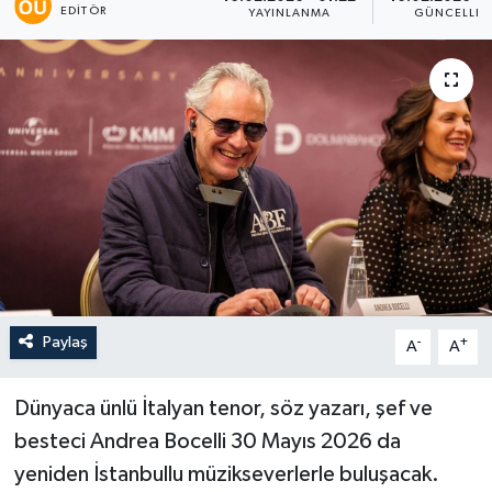
EDITÖR
YAYINLANMA
GÜNCELLE
Paylaş
-
+
A
A
Dünyaca ünlü İtalyan tenor, söz yazarı, şef ve
besteci Andrea Bocelli 30 Mayıs 2026 da
yeniden İstanbullu müzikseverlerle buluşacak.