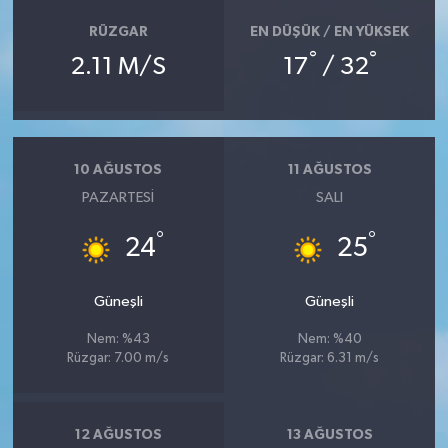
RÜZGAR
EN DÜŞÜK / EN YÜKSEK
°
°
2.11 M/S
17
/ 32
10 AĞUSTOS
11 AĞUSTOS
PAZARTESI
SALI
°
°
24
25
Güneşli
Güneşli
Nem: %43
Nem: %40
Rüzgar: 7.00 m/s
Rüzgar: 6.31 m/s
12 AĞUSTOS
13 AĞUSTOS