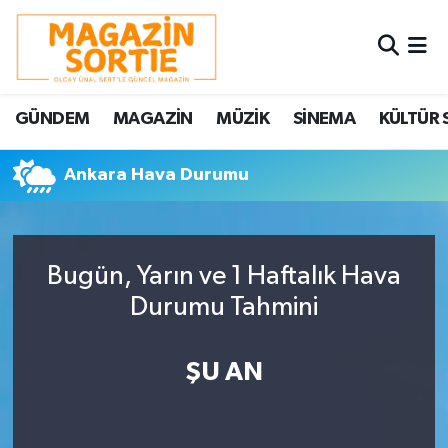
Nöbetçi Eczaneler
GÜNDEM
MAGAZİN
MÜZİK
SİNEMA
KÜLTÜR 
Hava Durumu
Ankara Hava Durumu
Trafik Durumu
Süper Lig Puan Durumu ve Fikstür
Bugün, Yarın ve 1 Haftalık Hava
Tüm Manşetler
Durumu Tahmini
Son Dakika Haberleri
ŞU AN
Haber Arşivi