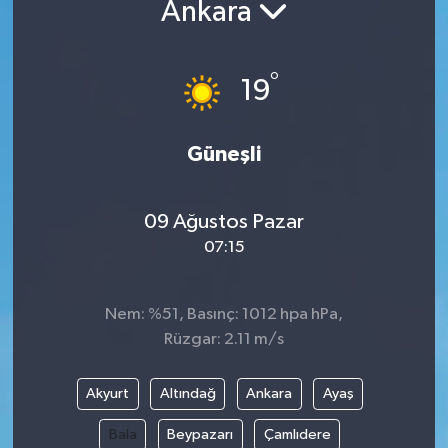
Ankara
°
19
Güneşli
09 Ağustos Pazar
07:15
Nem: %51, Basınç: 1012 hpa hPa,
Rüzgar: 2.11 m/s
Akyurt
Altındağ
Ankara
Ayaş
Bala
Beypazarı
Çamlıdere