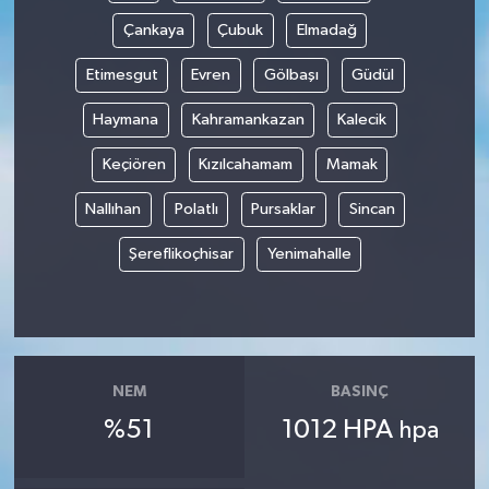
Çankaya
Çubuk
Elmadağ
Etimesgut
Evren
Gölbaşı
Güdül
Haymana
Kahramankazan
Kalecik
Keçiören
Kızılcahamam
Mamak
Nallıhan
Polatlı
Pursaklar
Sincan
Şereflikoçhisar
Yenimahalle
NEM
BASINÇ
%51
1012 HPA
hpa