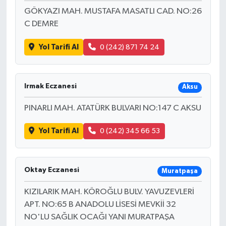
GÖKYAZI MAH. MUSTAFA MASATLI CAD. NO:26
C DEMRE
Yol Tarifi Al
0 (242) 871 74 24
Irmak Eczanesi
Aksu
PINARLI MAH. ATATÜRK BULVARI NO:147 C AKSU
Yol Tarifi Al
0 (242) 345 66 53
Oktay Eczanesi
Muratpaşa
KIZILARIK MAH. KÖROĞLU BULV. YAVUZEVLERİ
APT. NO:65 B ANADOLU LİSESİ MEVKİİ 32
NO'LU SAĞLIK OCAĞI YANI MURATPAŞA