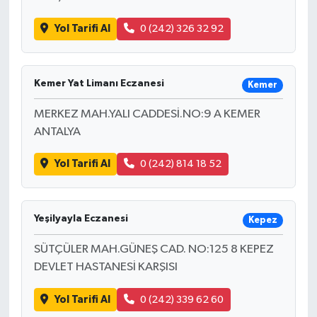
Yol Tarifi Al
0 (242) 326 32 92
Kemer Yat Limanı Eczanesi
Kemer
MERKEZ MAH.YALI CADDESİ.NO:9 A KEMER
ANTALYA
Yol Tarifi Al
0 (242) 814 18 52
Yeşilyayla Eczanesi
Kepez
SÜTÇÜLER MAH.GÜNEŞ CAD. NO:125 8 KEPEZ
DEVLET HASTANESİ KARŞISI
Yol Tarifi Al
0 (242) 339 62 60