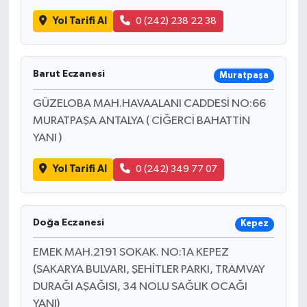
Yol Tarifi Al
0 (242) 238 22 38
Barut Eczanesi
Muratpaşa
GÜZELOBA MAH.HAVAALANI CADDESİ NO:66
MURATPAŞA ANTALYA ( CİĞERCİ BAHATTİN
YANI )
Yol Tarifi Al
0 (242) 349 77 07
Doğa Eczanesi
Kepez
EMEK MAH.2191 SOKAK. NO:1A KEPEZ
(SAKARYA BULVARI, ŞEHİTLER PARKI, TRAMVAY
DURAĞI AŞAĞISI, 34 NOLU SAĞLIK OCAĞI
YANI)