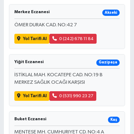
Merkez Eczanesi
Akseki
ÖMER DURAK CAD. NO:42 7
Yol Tarifi Al
0 (242) 678 11 84
Yiğit Eczanesi
Gazipaşa
İSTİKLAL MAH. KOCATEPE CAD. NO:19 B
MERKEZ SAĞLIK OCAĞI KARŞISI
Yol Tarifi Al
0 (531) 990 23 27
Buket Eczanesi
Kaş
MENTESE MH. CUMHURIYET CD. NO:4 A