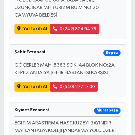
*(GECE SAAT 02:00'A KADAR AÇIK)*
UZUNÇINAR MH.TURİZM BULV. NO:20
ÇAMYUVA BELDESİ
Yol Tarifi Al
0 (242) 824 64 79
Şehir Eczanesi
Kepez
GÖÇERLER MAH. 5383 SOK. A4 BLOK NO:2A
KEPEZ ANTALYA ŞEHİR HASTANESİ KARŞISI
Yol Tarifi Al
0 (540) 277 17 00
Kıymet Eczanesi
Muratpaşa
EGITIM ARASTIRMA HAST.KUZEYI BAYINDIR
MAH.ANTALYA KOLEJI JANDARMA YOLU ÜZERI