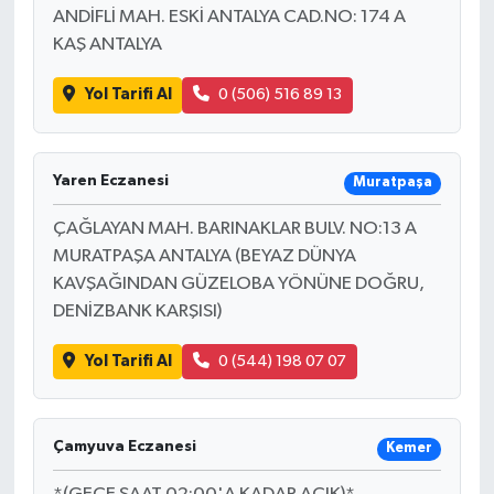
ANDİFLİ MAH. ESKİ ANTALYA CAD.NO: 174 A
KAŞ ANTALYA
Yol Tarifi Al
0 (506) 516 89 13
Yaren Eczanesi
Muratpaşa
ÇAĞLAYAN MAH. BARINAKLAR BULV. NO:13 A
MURATPAŞA ANTALYA (BEYAZ DÜNYA
KAVŞAĞINDAN GÜZELOBA YÖNÜNE DOĞRU,
DENİZBANK KARŞISI)
Yol Tarifi Al
0 (544) 198 07 07
Çamyuva Eczanesi
Kemer