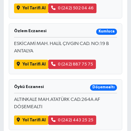
Yol Tarifi Al
0 (242) 502 04 46
Özlem Eczanesi
Kumluca
ESKİCAMİ MAH. HALİL ÇIVGIN CAD. NO:19 B
ANTALYA
Yol Tarifi Al
0 (242) 887 75 75
Öykü Eczanesi
Döşemealtı
ALTINKALE MAH.ATATÜRK CAD.264A AF
DÖŞEMEALTI
Yol Tarifi Al
0 (242) 443 25 25