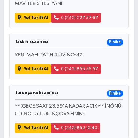
MAVITEK SITESI YANI
Yol Tarifi Al
0 (242) 227 57 67
Taşkın Eczanesi
Finike
YENI MAH. FATIH BULV. NO:42
Yol Tarifi Al
0 (242) 855 55 57
Turunçova Eczanesi
Finike
**(GECE SAAT 23.59'A KADAR AÇIK)** İNÖNÜ
CD. NO:15 TURUNÇOVA FİNİKE
Yol Tarifi Al
0 (242) 852 12 40