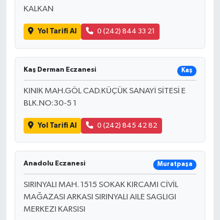
KALKAN
Yol Tarifi Al
0 (242) 844 33 21
Kaş Derman Eczanesi
Kaş
KINIK MAH.GÖL CAD.KÜÇÜK SANAYİ SİTESİ E
BLK.NO:30-5 1
Yol Tarifi Al
0 (242) 845 42 82
Anadolu Eczanesi
Muratpaşa
SIRINYALI MAH. 1515 SOKAK KIRCAMI CİVİL
MAĞAZASI ARKASI SIRINYALI AILE SAGLIGI
MERKEZI KARSISI