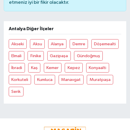
etmeniz iyi bir fikir olacaktır.
Antalya Diğer İlçeler
Akseki
Aksu
Alanya
Demre
Döşemealti
Elmali
Finike
Gazipaşa
Gündoğmuş
İbradi
Kaş
Kemer
Kepez
Konyaalti
Korkuteli
Kumluca
Manavgat
Muratpaşa
Serik