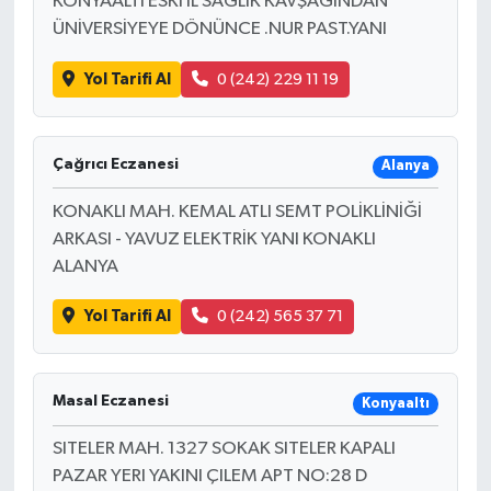
KONYAALTI ESKİ İL SAĞLIK KAVŞAĞINDAN
ÜNİVERSİYEYE DÖNÜNCE .NUR PAST.YANI
Yol Tarifi Al
0 (242) 229 11 19
Çağrıcı Eczanesi
Alanya
KONAKLI MAH. KEMAL ATLI SEMT POLİKLİNİĞİ
ARKASI - YAVUZ ELEKTRİK YANI KONAKLI
ALANYA
Yol Tarifi Al
0 (242) 565 37 71
Masal Eczanesi
Konyaaltı
SITELER MAH. 1327 SOKAK SITELER KAPALI
PAZAR YERI YAKINI ÇILEM APT NO:28 D