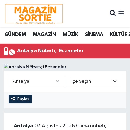
Nöbetçi Eczaneler
GÜNDEM
MAGAZİN
MÜZİK
SİNEMA
KÜLTÜR 
Hava Durumu
Antalya Nöbetçi Eczaneler
Trafik Durumu
Süper Lig Puan Durumu ve Fikstür
Tüm Manşetler
Son Dakika Haberleri
Paylaş
Haber Arşivi
Antalya
07 Ağustos 2026 Cuma nöbetçi