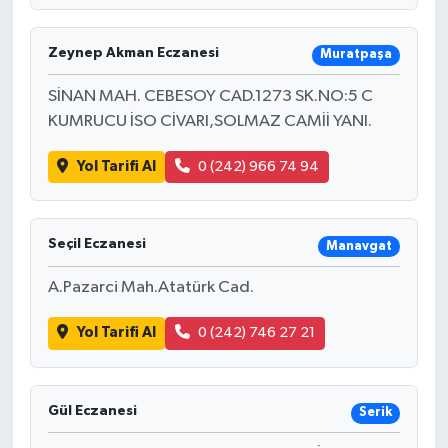
Zeynep Akman Eczanesi
Muratpaşa
SİNAN MAH. CEBESOY CAD.1273 SK.NO:5 C
KUMRUCU İSO CİVARI,SOLMAZ CAMİİ YANI.
Yol Tarifi Al
0 (242) 966 74 94
Seçil Eczanesi
Manavgat
A.Pazarci Mah.Atatürk Cad.
Yol Tarifi Al
0 (242) 746 27 21
Gül Eczanesi
Serik