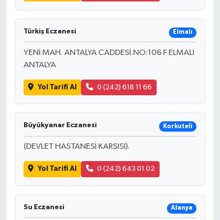
Türkiş Eczanesi
Elmalı
YENİ MAH. ANTALYA CADDESİ.NO:106 F ELMALI
ANTALYA
Yol Tarifi Al
0 (242) 618 11 66
Büyükyanar Eczanesi
Korkuteli
(DEVLET HASTANESİ KARŞISI).
Yol Tarifi Al
0 (242) 643 01 02
Su Eczanesi
Alanya