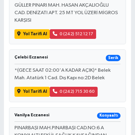
GÜLLER PINARI MAH. HASAN AKÇALIOĞLU
CAD. DENİZATI APT. 25 MT YOL ÜZERİ MİGROS
KARŞISI
Yol Tarifi Al
0 (242) 512 12 17
Çelebi Eczanesi
Serik
*(GECE SAAT 02:00'A KADAR AÇIK)* Belek
Mah. Atatürk 1 Cad. Dış Kapı no:2D Belek
Yol Tarifi Al
0 (242) 715 30 60
Vanilya Eczanesi
Konyaaltı
PINARBAŞI MAH.PINARBAŞI CAD.NO:6 A