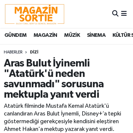
Nöbetçi Eczaneler
GÜNDEM
MAGAZİN
MÜZİK
SİNEMA
KÜLTÜR 
Hava Durumu
Trafik Durumu
HABERLER
DİZİ
Aras Bulut İyinemli
Süper Lig Puan Durumu ve Fikstür
"Atatürk'ü neden
savunmadı" sorusuna
Tüm Manşetler
mektupla yanıt verdi
Son Dakika Haberleri
Atatürk filminde Mustafa Kemal Atatürk'ü
Haber Arşivi
canlandıran Aras Bulut İynemli, Disney+’a tepki
göstermediği gerekçesiyle kendisini eleştiren
Ahmet Hakan'a mektup yazarak yanıt verdi.