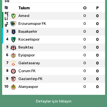
#
Takım
O
P
1
Amed
0
0
2
Erzurumspor FK
0
0
3
Başakşehir
0
0
4
Kocaelispor
0
0
5
Beşiktaş
0
0
6
Eyüpspor
0
0
7
Galatasaray
0
0
8
Çorum FK
0
0
9
Gaziantep FK
0
0
10
Alanyaspor
0
0
Detaylar için tıklayın