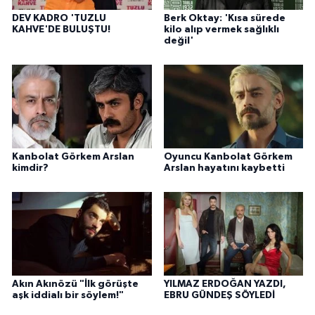
DEV KADRO 'TUZLU
Berk Oktay: 'Kısa sürede
KAHVE'DE BULUŞTU!
kilo alıp vermek sağlıklı
değil'
Kanbolat Görkem Arslan
Oyuncu Kanbolat Görkem
kimdir?
Arslan hayatını kaybetti
Akın Akınözü "İlk görüşte
YILMAZ ERDOĞAN YAZDI,
aşk iddialı bir söylem!"
EBRU GÜNDEŞ SÖYLEDİ