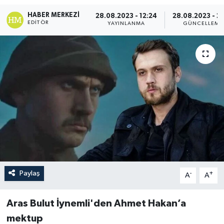
HABER MERKEZI
28.08.2023 - 12:24
28.08.2023 - 23
EDITÖR
YAYINLANMA
GÜNCELLEME
Paylaş
-
+
A
A
Aras Bulut İynemli'den Ahmet Hakan’a
mektup