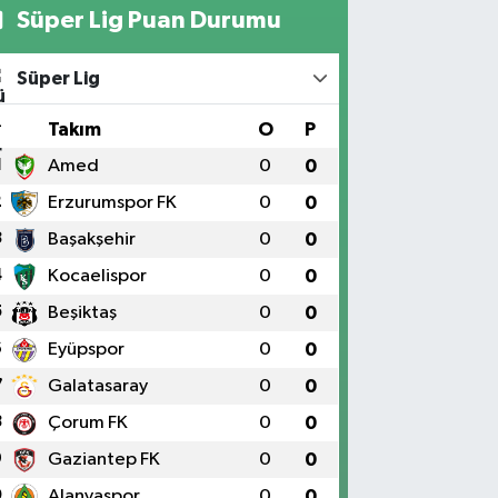
Süper Lig Puan Durumu
Süper Lig
#
Takım
O
P
1
Amed
0
0
2
Erzurumspor FK
0
0
3
Başakşehir
0
0
4
Kocaelispor
0
0
5
Beşiktaş
0
0
6
Eyüpspor
0
0
7
Galatasaray
0
0
8
Çorum FK
0
0
9
Gaziantep FK
0
0
0
Alanyaspor
0
0