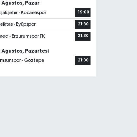
6 Ağustos, Pazar
şakşehir - Kocaelispor
19:00
şiktaş - Eyüpspor
21:30
ed - Erzurumspor FK
21:30
7 Ağustos, Pazartesi
msunspor - Göztepe
21:30