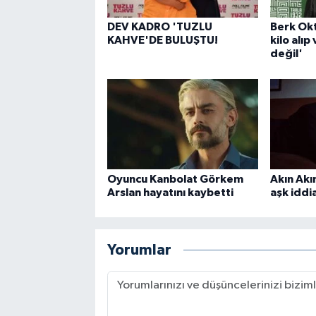
DEV KADRO 'TUZLU
Berk Okt
KAHVE'DE BULUŞTU!
kilo alıp
değil'
Oyuncu Kanbolat Görkem
Akın Akı
Arslan hayatını kaybetti
aşk iddia
Yorumlar