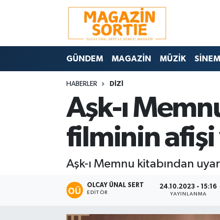
Nöbetçi Eczaneler
GÜNDEM
MAGAZİN
MÜZİK
SİNE
Hava Durumu
HABERLER
DİZİ
Trafik Durumu
Aşk-ı Memnu
Süper Lig Puan Durumu ve Fikstür
filminin afiş
Tüm Manşetler
Aşk-ı Memnu kitabından uyarla
Son Dakika Haberleri
OLCAY ÜNAL SERT
Haber Arşivi
24.10.2023 - 15:16
EDITÖR
YAYINLANMA