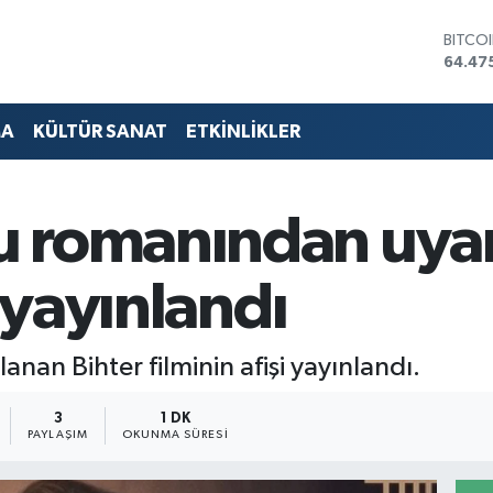
DOLA
47,59
EURO
55,13
STERL
MA
KÜLTÜR SANAT
ETKİNLİKLER
64,25
GRAM 
6527.
BİST1
 romanından uyar
13.70
BITCO
64.47
i yayınlandı
nan Bihter filminin afişi yayınlandı.
3
1 DK
PAYLAŞIM
OKUNMA SÜRESI