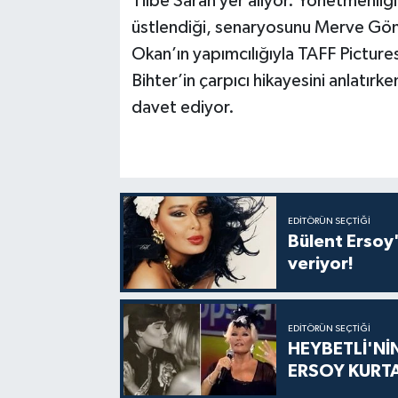
Tilbe Saran yer alıyor. Yönetmenliğ
üstlendiği, senaryosunu Merve Gön
Okan’ın yapımcılığıyla TAFF Pictures 
Bihter’in çarpıcı hikayesini anlatırken
davet ediyor.
EDITÖRÜN SEÇTIĞI
Bülent Ersoy'
veriyor!
EDITÖRÜN SEÇTIĞI
HEYBETLİ'Nİ
ERSOY KURT