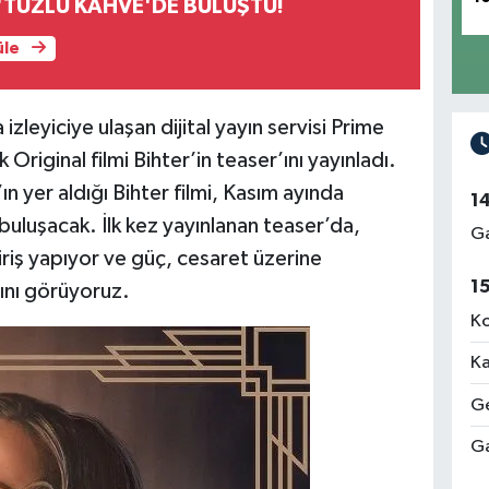
'TUZLU KAHVE'DE BULUŞTU!
üle
leyiciye ulaşan dijital yayın servisi Prime
riginal filmi Bihter’in teaser’ını yayınladı.
 yer aldığı Bihter filmi, Kasım ayında
1
 buluşacak. İlk kez yayınlanan teaser’da,
Ga
iriş yapıyor ve güç, cesaret üzerine
1
ını görüyoruz.
Ko
Ka
Ge
Ga