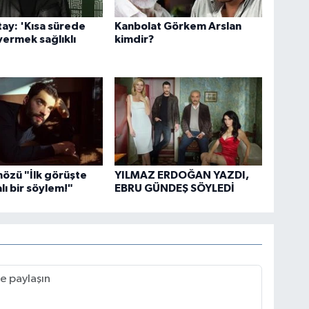
ay: 'Kısa sürede
Kanbolat Görkem Arslan
 vermek sağlıklı
kimdir?
nözü "İlk görüşte
YILMAZ ERDOĞAN YAZDI,
lı bir söylem!"
EBRU GÜNDEŞ SÖYLEDİ