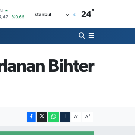
°
R
24
İstanbul
71
%0.05
36
%0.18
İN
34
%0.22
ALTIN
85
%0.54
00
lanan Bihter
3
%0
IN
5,47
%0.66
-
+
A
A