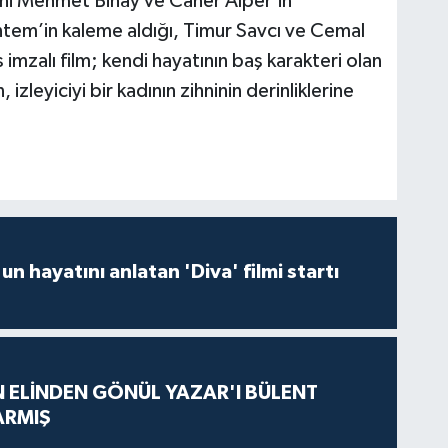
ini Mehmet Binay ve Caner Alper’in
tem’in kaleme aldığı, Timur Savcı ve Cemal
imzalı film; kendi hayatının baş karakteri olan
, izleyiciyi bir kadının zihninin derinliklerine
un hayatını anlatan 'Diva' filmi startı
N ELİNDEN GÖNÜL YAZAR'I BÜLENT
ARMIŞ