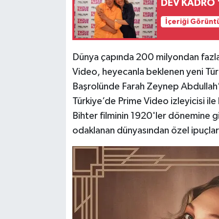
DEV KADRO 
İçeriği Görünt
Dünya çapında 200 milyondan fazla iz
Video, heyecanla beklenen yeni Türk O
Başrolünde Farah Zeynep Abdullah’ın
Türkiye’de Prime Video izleyicisi ile
Bihter filminin 1920'ler dönemine g
odaklanan dünyasından özel ipuçlar