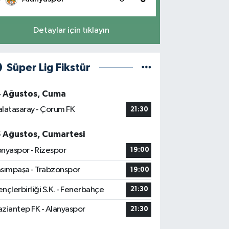
Detaylar için tıklayın
Süper Lig Fikstür
4 Ağustos, Cuma
latasaray - Çorum FK
21:30
5 Ağustos, Cumartesi
nyaspor - Rizespor
19:00
sımpaşa - Trabzonspor
19:00
nçlerbirliği S.K. - Fenerbahçe
21:30
ziantep FK - Alanyaspor
21:30