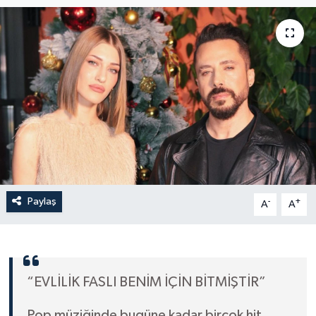
Paylaş
-
+
A
A
“EVLİLİK FASLI BENİM İÇİN BİTMİŞTİR”
Pop müziğinde bugüne kadar birçok hit