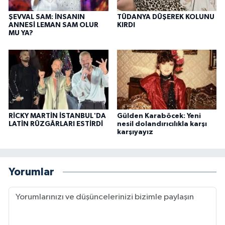
ŞEVVAL SAM: İNSANIN
TÜDANYA DÜŞEREK KOLUNU
ANNESİ LEMAN SAM OLUR
KIRDI
MU YA?
RİCKY MARTİN İSTANBUL'DA
Gülden Karaböcek: Yeni
LATİN RÜZGÂRLARI ESTİRDİ
nesil dolandırıcılıkla karşı
karşıyayız
Yorumlar