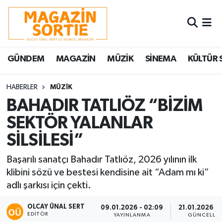
Nöbetçi Eczaneler
GÜNDEM
MAGAZİN
MÜZİK
SİNEMA
KÜLTÜR 
Hava Durumu
Trafik Durumu
HABERLER
MÜZİK
BAHADIR TATLIÖZ “BİZİM
Süper Lig Puan Durumu ve Fikstür
SEKTÖR YALANLAR
SİLSİLESİ”
Tüm Manşetler
Başarılı sanatçı Bahadır Tatlıöz, 2026 yılının ilk
Son Dakika Haberleri
klibini sözü ve bestesi kendisine ait “Adam mı ki”
adlı şarkısı için çekti.
Haber Arşivi
OLCAY ÜNAL SERT
09.01.2026 - 02:09
21.01.2026 - 
EDITÖR
YAYINLANMA
GÜNCELLE