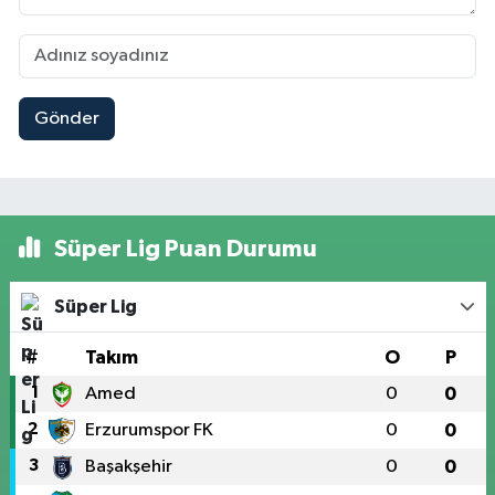
Gönder
Süper Lig Puan Durumu
Süper Lig
#
Takım
O
P
1
Amed
0
0
2
Erzurumspor FK
0
0
3
Başakşehir
0
0