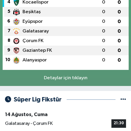
4
Kocaelispor
0
0
5
Beşiktaş
0
0
6
Eyüpspor
0
0
7
Galatasaray
0
0
8
Çorum FK
0
0
9
Gaziantep FK
0
0
10
Alanyaspor
0
0
Detaylar için tıklayın
Süper Lig Fikstür
14 Ağustos, Cuma
Galatasaray - Çorum FK
21:30