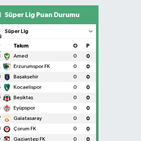
Süper Lig Puan Durumu
Süper Lig
#
Takım
O
P
1
Amed
0
0
2
Erzurumspor FK
0
0
3
Başakşehir
0
0
4
Kocaelispor
0
0
5
Beşiktaş
0
0
6
Eyüpspor
0
0
7
Galatasaray
0
0
8
Çorum FK
0
0
9
Gaziantep FK
0
0