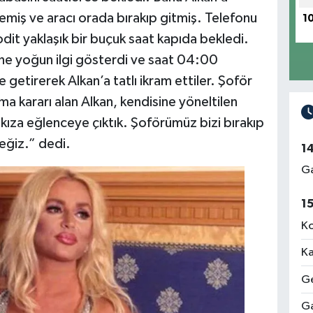
emiş ve aracı orada bırakıp gitmiş. Telefonu
1
dit yaklaşık bir buçuk saat kapıda bekledi.
ine yoğun ilgi gösterdi ve saat 04:00
 getirerek Alkan’a tatlı ikram ettiler. Şoför
a kararı alan Alkan, kendisine yöneltilen
 kıza eğlenceye çıktık. Şoförümüz bizi bırakıp
ceğiz.” dedi.
1
Ga
1
Ko
Ka
Ge
Ga