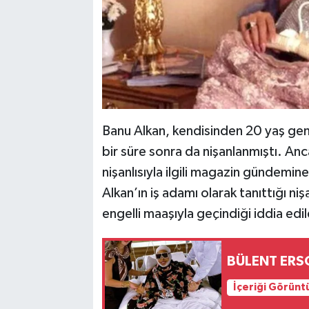
Banu Alkan, kendisinden 20 yaş genç K
bir süre sonra da nişanlanmıştı. An
nişanlısıyla ilgili magazin gündemin
Alkan’ın iş adamı olarak tanıttığı niş
engelli maaşıyla geçindiği iddia edil
BÜLENT ERS
İçeriği Görünt