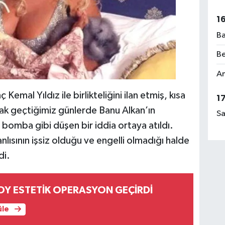
1
Ba
Be
Am
emal Yıldız ile birlikteliğini ilan etmiş, kısa
1
cak geçtiğimiz günlerde Banu Alkan’ın
Sa
e bomba gibi düşen bir iddia ortaya atıldı.
anlısının işsiz olduğu ve engelli olmadığı halde
di.
OY ESTETİK OPERASYON GEÇİRDİ
üle