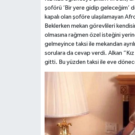
şoförü ‘Bir yere gidip geleceğim’ d
kapalı olan şoföre ulaşılamayan Afro
Beklerken mekan görevlileri kendis
olmasına rağmen özel isteğini yerine
gelmeyince taksi ile mekandan ayrılm
sorulara da cevap verdi. Alkan “Kız
gitti. Bu yüzden taksi ile eve döne