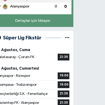
0
Alanyaspor
0
0
Detaylar için tıklayın
Süper Lig Fikstür
4 Ağustos, Cuma
latasaray - Çorum FK
21:30
5 Ağustos, Cumartesi
nyaspor - Rizespor
19:00
sımpaşa - Trabzonspor
19:00
nçlerbirliği S.K. - Fenerbahçe
21:30
ziantep FK - Alanyaspor
21:30