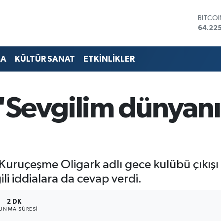
DOLA
47,714
EURO
55,03
STERLİ
MA
KÜLTÜR SANAT
ETKİNLİKLER
64,24
GRAM 
6510.
BİST1
"Sevgilim dünyanı
13.799
BITCO
64.225
uruçeşme Oligark adlı gece kulübü çıkışı g
lgili iddialara da cevap verdi.
2 DK
UNMA SÜRESI