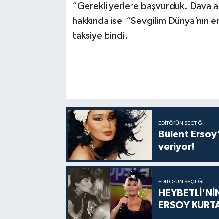
“Gerekli yerlere başvurduk. Dava aç
hakkında ise “Sevgilim Dünya’nın en
taksiye bindi.
EDITÖRÜN SEÇTIĞI
Bülent Ersoy'
veriyor!
EDITÖRÜN SEÇTIĞI
HEYBETLİ'Nİ
ERSOY KURT