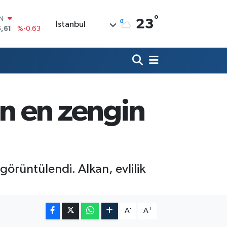
°
R
23
İstanbul
3
%0.16
17
%-0.02
N
63
%0.07
ALTIN
40
%0.45
00
n en zengin
%70
IN
,61
%-0.63
örüntülendi. Alkan, evlilik
-
+
A
A