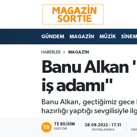
Nöbetçi Eczaneler
GÜNDEM
MAGAZİN
MÜZİK
SİNE
Hava Durumu
HABERLER
MAGAZİN
Trafik Durumu
Banu Alkan 
Süper Lig Puan Durumu ve Fikstür
iş adamı"
Tüm Manşetler
Banu Alkan, geçtiğimiz gece K
Son Dakika Haberleri
hazırlığı yaptığı sevgilisiyle i
Haber Arşivi
TE BILISIM
28.08.2022 - 17:31
EDITÖR
YAYINLANMA
OK