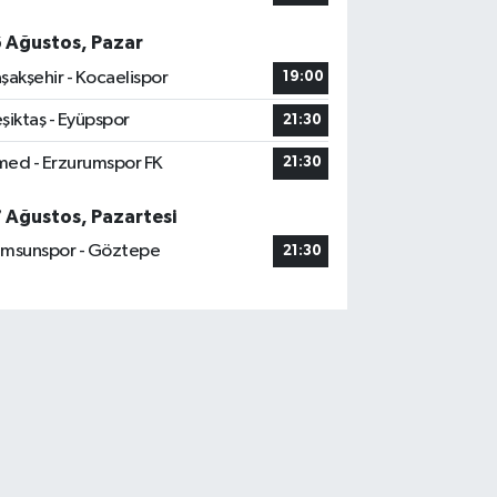
6 Ağustos, Pazar
şakşehir - Kocaelispor
19:00
şiktaş - Eyüpspor
21:30
ed - Erzurumspor FK
21:30
7 Ağustos, Pazartesi
msunspor - Göztepe
21:30