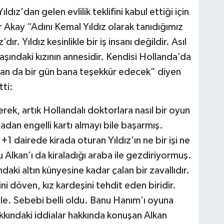
dız'dan gelen evlilik teklifini kabul ettiği için
Akay “Adını Kemal Yıldız olarak tanıdığımız
r. Yıldız kesinlikle bir iş insanı değildir. Asıl
 yaşındaki kızının annesidir. Kendisi Hollanda’da
Alkan da bir gün bana teşekkür edecek” diyen
ti:
ek, artık Hollandalı doktorlara nasıl bir oyun
dan engelli kartı almayı bile başarmış.
 dairede kirada oturan Yıldız’ın ne bir işi ne
u Alkan’ı da kiraladığı araba ile gezdiriyormuş.
aki altın künyesine kadar çalan bir zavallıdır.
ini döven, kız kardeşini tehdit eden biridir.
e. Sebebi belli oldu. Banu Hanım’ı oyuna
kkındaki iddialar hakkında konuşan Alkan