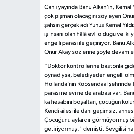
Canlı yayında Banu Alkan'ın, Kemal Yıl
çok pişman olacağını söyleyen Onur 
şahsın gerçek adı Yunus Kemal Yıldız’dı
iş insanı olan hâlâ evli olduğu ve iki
engelli parası ile geçiniyor. Banu 
Onur Akay sözlerine şöyle devam et
“Doktor kontrollerine bastonla gider
oynadıysa, belediyeden engelli olma
Hollanda’nın Roosendaal şehrinde 1+1
parası ne evi ne de arabası var. Ban
ka hesabını boşaltan, çocuğun kolund
Kendi ailesi ile dahi geçimsiz, annes
Çocuğunu aylardır görmüyormuş bil
getiriyormuş." demişti. Sevgilisi ha