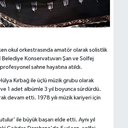
ken okul orkestrasında amatör olarak solistlik
bul Belediye Konservatuvarı Şan ve Solfej
rofesyonel sahne hayatına atıldı.
Hülya Kırbağ ile üçlü müzik grubu olarak
k ve 1 adet albümle 3 yıl boyunca sürdürdü.
k devam etti. 1978 yılı müzik kariyeri için
ulur' ile büyük başarı elde etti. Aynı yıl