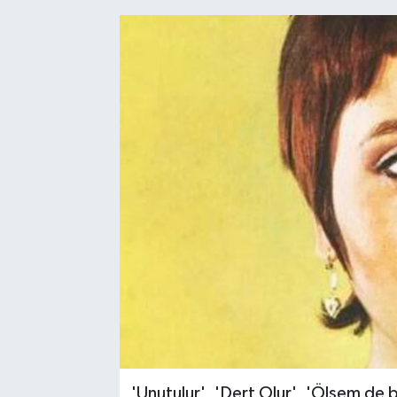
'Unutulur', 'Dert Olur', 'Ölsem de b