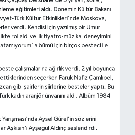
ki Çağdaş Dershane'de 5 yıl şan, solfej,
leme eğitimleri aldı. Dönemin Kültür Bakanı
ovyet-Türk Kültür Etkinlikleri'nde Moskova,
ler verdi. Kendisi için yazılmış bir Umur
ikte rol aldı ve ilk tiyatro-müzikal deneyimini
latamıyorum' albümü için birçok besteci ile
te çalışmalarına ağırlık verdi, 2 yıl boyunca
rettiklerinden seçerken Faruk Nafiz Çamlıbel,
n gibi şairlerin şiirlerine besteler yaptı. Bu
Türk kadın aranjör ünvanını aldı. Albüm 1984
Yarışması'nda Aysel Gürel'in sözlerini
ar Aşkısın'ı Ayşegül Aldinç seslendirdi.