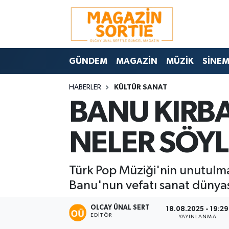
Nöbetçi Eczaneler
GÜNDEM
MAGAZİN
MÜZİK
SİNE
Hava Durumu
HABERLER
KÜLTÜR SANAT
Trafik Durumu
BANU KIRB
Süper Lig Puan Durumu ve Fikstür
NELER SÖYL
Tüm Manşetler
Türk Pop Müziği'nin unutulma
Son Dakika Haberleri
Banu'nun vefatı sanat dünyası
Haber Arşivi
OLCAY ÜNAL SERT
18.08.2025 - 19:29
EDITÖR
YAYINLANMA