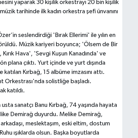
ini yaparak 30 kişilik orkestrayı 20 bin kişilik
üzik tarihinde ilk kadın orkestra şefi ünvanını
r’in seslendirdiği 'Bırak Ellerimi' ile yılın en
 görüldü. Müzik kariyeri boyunca; 'Ölsem de Bir
a, Kırık Hava', 'Sevgi Kuşun Kanadında' ve
e ön plana çıktı. Yurt içinde ve yurt dışında
re katılan Kırbağ, 15 albüme imzasını attı.
 Orkestrası'nda solistliğe başladı.
k katıldı.
n usta sanatçı Banu Kırbağ, 74 yaşında hayata
elike Demirağ duyurdu. Melike Demirağ,
n arkadaşı, meslektaşım, eski eltim, dostum
uhu ışıklarda olsun. Başka boyutlarda