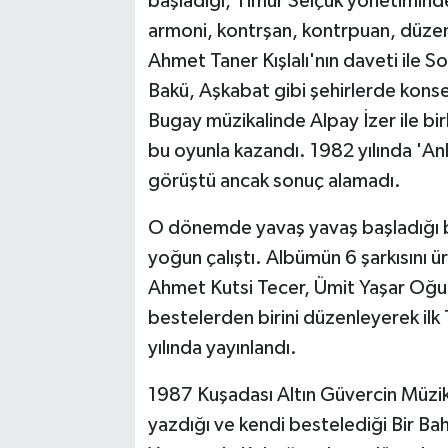
başladığı, Timur Selçuk yönetiminde
armoni, kontrşan, kontrpuan, düzen
Ahmet Taner Kışlalı'nın daveti ile S
Bakü, Aşkabat gibi şehirlerde konser
Bugay müzikalinde Alpay İzer ile birl
bu oyunla kazandı. 1982 yılında 'An
görüştü ancak sonuç alamadı.
O dönemde yavaş yavaş başladığı bes
yoğun çalıştı. Albümün 6 şarkısını ü
Ahmet Kutsi Tecer, Ümit Yaşar Oğuzca
bestelerden birini düzenleyerek ilk 
yılında yayınlandı.
1987 Kuşadası Altın Güvercin Müzik 
yazdığı ve kendi bestelediği Bir Bah