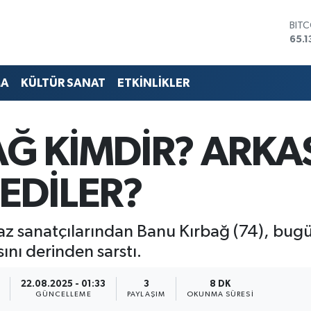
DOL
47,
EUR
55,
STE
MA
KÜLTÜR SANAT
ETKİNLİKLER
64,
GRA
664
BİS
AĞ KİMDİR? ARK
13.7
BIT
65.1
EDİLER?
z sanatçılarından Banu Kırbağ (74), bugün
nı derinden sarstı.
22.08.2025 - 01:33
3
8 DK
GÜNCELLEME
PAYLAŞIM
OKUNMA SÜRESI