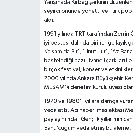
Yarışmada Kırbağ şarkının düzenlemes
seyirci önünde yönetti ve Türk pop m
aldı.
1991 yılında TRT tarafından Zerrin Öze
iyi bestesi dalında birinciliğe layık
Kalsam da Bir', 'Unutulur', 'Az Ban
bestelediği bazı Livaneli şarkıları il
birçok festival, konser ve etkinlikle
2000 yılında Ankara Büyükşehir Kent
MESAM'a denetim kurulu üyesi olara
1970 ve 1980'li yıllara damga vura
veda etti. Acı haberi meslektaşı M
paylaşımında "Gençlik yıllarımın ca
Banu'cuğum veda etmiş bu aleme. R