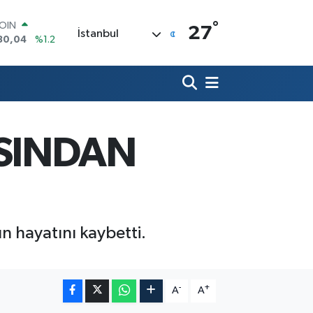
°
AR
27
İstanbul
7106
%0.17
O
1652
%0.27
RLİN
4046
%0.35
M ALTIN
8.99
%2.59
T100
ASINDAN
73
%-19
COIN
30,04
%1.2
 hayatını kaybetti.
-
+
A
A