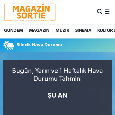
Nöbetçi Eczaneler
GÜNDEM
MAGAZİN
MÜZİK
SİNEMA
KÜLTÜR 
Hava Durumu
Bilecik Hava Durumu
Trafik Durumu
Süper Lig Puan Durumu ve Fikstür
Bugün, Yarın ve 1 Haftalık Hava
Tüm Manşetler
Durumu Tahmini
Son Dakika Haberleri
ŞU AN
Haber Arşivi