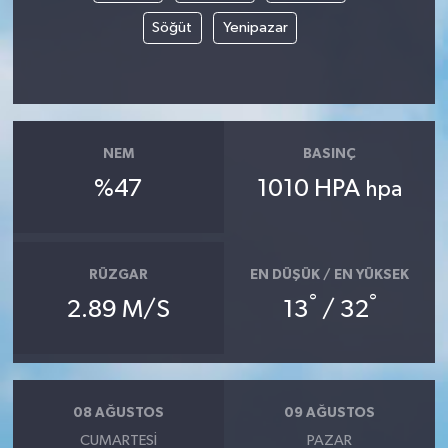
Söğüt
Yenipazar
NEM
BASINÇ
%47
1010 HPA
hpa
RÜZGAR
EN DÜŞÜK / EN YÜKSEK
°
°
2.89 M/S
13
/ 32
08 AĞUSTOS
09 AĞUSTOS
CUMARTESI
PAZAR