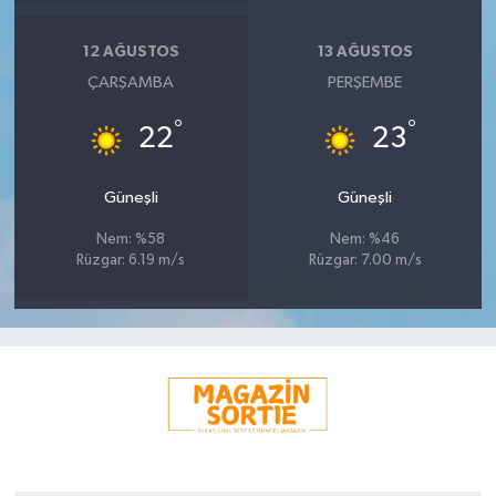
12 AĞUSTOS
13 AĞUSTOS
ÇARŞAMBA
PERŞEMBE
°
°
22
23
Güneşli
Güneşli
Nem: %58
Nem: %46
Rüzgar: 6.19 m/s
Rüzgar: 7.00 m/s