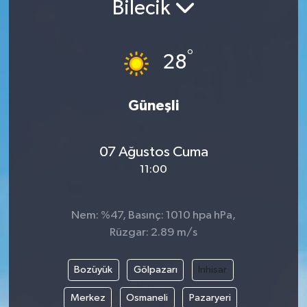
Bilecik
°
28
Güneşli
07 Ağustos Cuma
11:00
Nem: %47, Basınç: 1010 hpa hPa,
Rüzgar: 2.89 m/s
Bozüyük
Gölpazarı
İnhisar
Merkez
Osmaneli
Pazaryeri