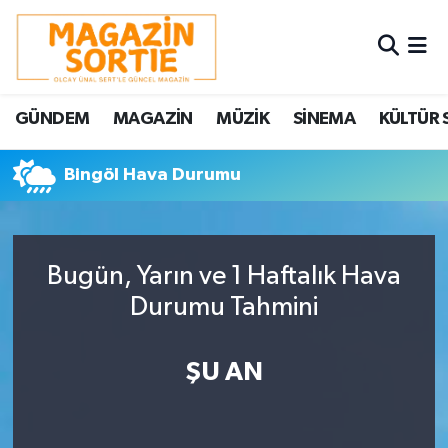
Nöbetçi Eczaneler
GÜNDEM
MAGAZİN
MÜZİK
SİNEMA
KÜLTÜR 
Hava Durumu
Bingöl Hava Durumu
Trafik Durumu
Süper Lig Puan Durumu ve Fikstür
Bugün, Yarın ve 1 Haftalık Hava
Tüm Manşetler
Durumu Tahmini
Son Dakika Haberleri
ŞU AN
Haber Arşivi