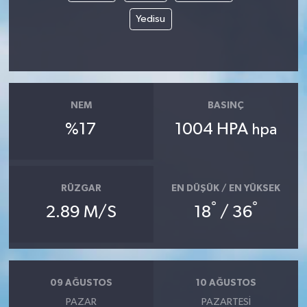
Yedisu
NEM
BASINÇ
%17
1004 HPA
hpa
RÜZGAR
EN DÜŞÜK / EN YÜKSEK
°
°
2.89 M/S
18
/ 36
09 AĞUSTOS
10 AĞUSTOS
PAZAR
PAZARTESI