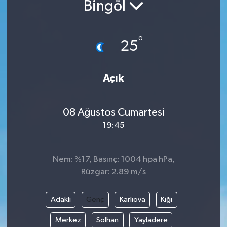
Bingöl
°
25
Açık
08 Ağustos Cumartesi
19:45
Nem: %17, Basınç: 1004 hpa hPa,
Rüzgar: 2.89 m/s
Adaklı
Genç
Karlıova
Kiğı
Merkez
Solhan
Yayladere