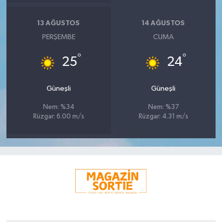
13 AĞUSTOS
14 AĞUSTOS
PERŞEMBE
CUMA
°
°
25
24
Güneşli
Güneşli
Nem: %34
Nem: %37
Rüzgar: 6.00 m/s
Rüzgar: 4.31 m/s