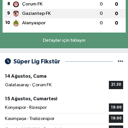
8
Çorum FK
0
0
9
Gaziantep FK
0
0
10
Alanyaspor
0
0
Detaylar için tıklayın
Süper Lig Fikstür
14 Ağustos, Cuma
Galatasaray - Çorum FK
21:30
15 Ağustos, Cumartesi
Konyaspor - Rizespor
19:00
Kasımpaşa - Trabzonspor
19:00