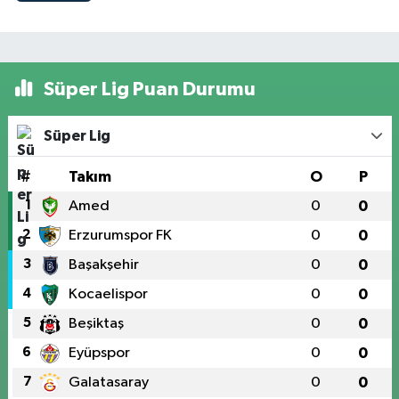
Süper Lig Puan Durumu
Süper Lig
#
Takım
O
P
1
Amed
0
0
2
Erzurumspor FK
0
0
3
Başakşehir
0
0
4
Kocaelispor
0
0
5
Beşiktaş
0
0
6
Eyüpspor
0
0
7
Galatasaray
0
0