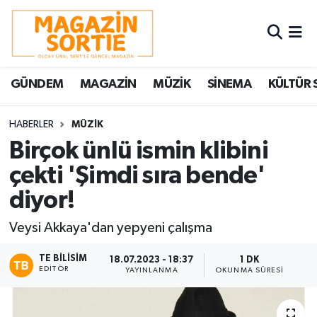
Nöbetçi Eczaneler
GÜNDEM
MAGAZİN
MÜZİK
SİNEMA
KÜLTÜR 
Hava Durumu
Trafik Durumu
HABERLER
MÜZİK
Birçok ünlü ismin klibini
Süper Lig Puan Durumu ve Fikstür
çekti 'Şimdi sıra bende'
diyor!
Tüm Manşetler
Veysi Akkaya'dan yepyeni çalışma
Son Dakika Haberleri
TE BILISIM
18.07.2023 - 18:37
1 DK
Haber Arşivi
EDITÖR
YAYINLANMA
OKUNMA SÜRESI