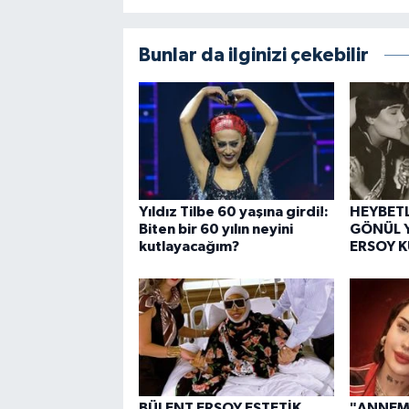
Bunlar da ilginizi çekebilir
Yıldız Tilbe 60 yaşına girdi!:
HEYBETL
Biten bir 60 yılın neyini
GÖNÜL Y
kutlayacağım?
ERSOY 
BÜLENT ERSOY ESTETİK
"ANNEM