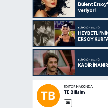
Bülent Ersoy'
veriyor!
EDITÖRÜN SEÇTIĞI
HEYBETLİ'Nİ
ERSOY KURT
EDITÖRÜN SEÇTIĞI
KADİR İNANIR
EDITÖR HAKKINDA
TE Bilisim