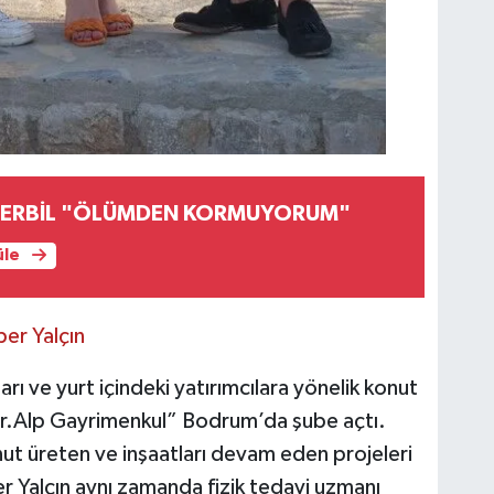
 ERBİL "ÖLÜMDEN KORMUYORUM"
üle
per Yalçın
rı ve yurt içindeki yatırımcılara yönelik konut
Dr.Alp Gayrimenkul” Bodrum’da şube açtı.
t üreten ve inşaatları devam eden projeleri
per Yalçın aynı zamanda fizik tedavi uzmanı