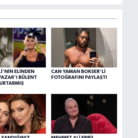
İ'NİN ELİNDEN
CAN YAMAN BOKSER'Lİ
AZAR'I BÜLENT
FOTOĞRAFINI PAYLAŞTI
KURTARMIŞ
 SANDIĞINIZ
MEHMET ALİ ERBİL