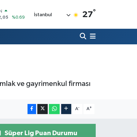
°
R
27
İstanbul
06
%0.06
50
%0.02
N
98
%0.2
ALTIN
4
%0.32
00
%48
IN
2,05
%0.69
 emlak ve gayrimenkul firması
-
+
A
A
Süper Lig Puan Durumu