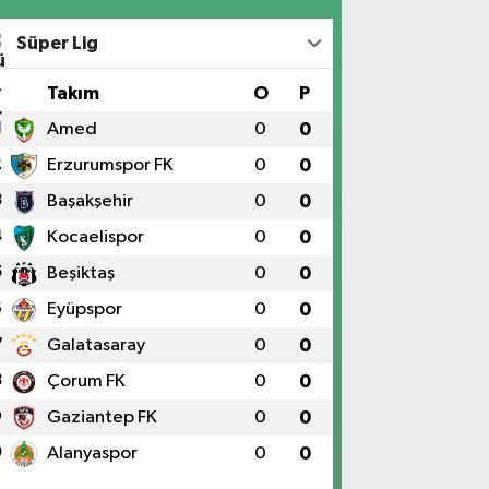
Süper Lig
#
Takım
O
P
1
Amed
0
0
2
Erzurumspor FK
0
0
3
Başakşehir
0
0
4
Kocaelispor
0
0
5
Beşiktaş
0
0
6
Eyüpspor
0
0
7
Galatasaray
0
0
8
Çorum FK
0
0
9
Gaziantep FK
0
0
0
Alanyaspor
0
0