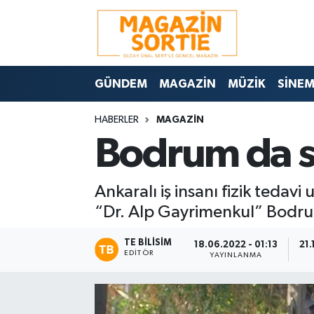
Nöbetçi Eczaneler
GÜNDEM
MAGAZİN
MÜZİK
SİNE
Hava Durumu
HABERLER
MAGAZİN
Trafik Durumu
Bodrum da saz
Süper Lig Puan Durumu ve Fikstür
Ankaralı iş insanı fizik tedav
Tüm Manşetler
“Dr. Alp Gayrimenkul” Bodrum
Son Dakika Haberleri
TE BILISIM
18.06.2022 - 01:13
21.
EDITÖR
YAYINLANMA
Haber Arşivi