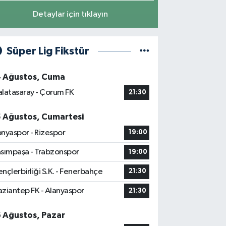
Detaylar için tıklayın
Süper Lig Fikstür
4 Ağustos, Cuma
latasaray - Çorum FK
21:30
5 Ağustos, Cumartesi
nyaspor - Rizespor
19:00
sımpaşa - Trabzonspor
19:00
nçlerbirliği S.K. - Fenerbahçe
21:30
ziantep FK - Alanyaspor
21:30
6 Ağustos, Pazar