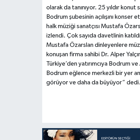
olarak da tanınıyor. 25 yıldır konut
Bodrum şubesinin açılışını konser etk
halk müziği sanatçısı Mustafa Özarsl
izlendi. Çok sayıda davetlinin katıldı
Mustafa Özarslan dinleyenlere müzik 
konuşan firma sahibi Dr. Alper Yalç
Türkiye’den yatırımcıya Bodrum ve A
Bodrum eğlence merkezli bir yer anc
görüyor ve daha da büyüyor” dedi
EDITÖRÜN SEÇTIĞI