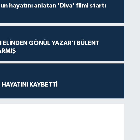
un hayatını anlatan 'Diva' filmi startı
N ELİNDEN GÖNÜL YAZAR'I BÜLENT
ARMIŞ
 HAYATINI KAYBETTİ