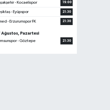
şakşehir - Kocaelispor
19:00
şiktaş - Eyüpspor
21:30
ed - Erzurumspor FK
21:30
7 Ağustos, Pazartesi
msunspor - Göztepe
21:30