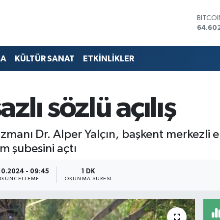
DOLA
47,60
EURO
55,02
STERLİ
MA
KÜLTÜR SANAT
ETKİNLİKLER
64,23
GRAM 
6513.9
BİST1
lı sözlü açılış
13.768
BITCO
64.60
i uzmanı Dr. Alper Yalçın, başkent merkezli
 şubesini açtı
10.2024 - 09:45
1 DK
GÜNCELLEME
OKUNMA SÜRESI