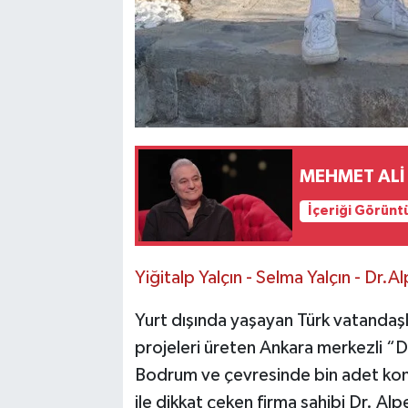
MEHMET ALİ
İçeriği Görünt
Yiğitalp Yalçın - Selma Yalçın - Dr.Al
Yurt dışında yaşayan Türk vatandaşla
projeleri üreten Ankara merkezli “
Bodrum ve çevresinde bin adet konu
ile dikkat çeken firma sahibi Dr. Al