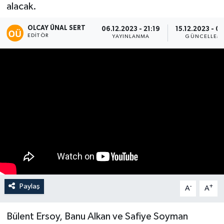
alacak.
OLCAY ÜNAL SERT
06.12.2023 - 21:19
15.12.2023 - 0
EDITÖR
YAYINLANMA
GÜNCELLEM
Paylaş
-
+
A
A
Bülent Ersoy, Banu Alkan ve Safiye Soyman