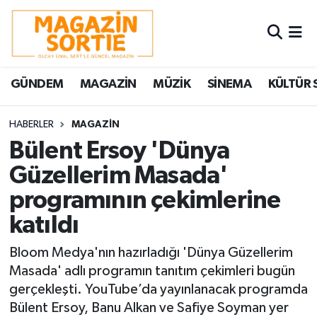
Nöbetçi Eczaneler
GÜNDEM
MAGAZİN
MÜZİK
SİNEMA
KÜLTÜR 
Hava Durumu
Trafik Durumu
HABERLER
MAGAZİN
Bülent Ersoy 'Dünya
Süper Lig Puan Durumu ve Fikstür
Güzellerim Masada'
programının çekimlerine
Tüm Manşetler
katıldı
Son Dakika Haberleri
Bloom Medya'nın hazırladığı 'Dünya Güzellerim
Haber Arşivi
Masada' adlı programın tanıtım çekimleri bugün
gerçekleşti. YouTube’da yayınlanacak programda
Bülent Ersoy, Banu Alkan ve Safiye Soyman yer