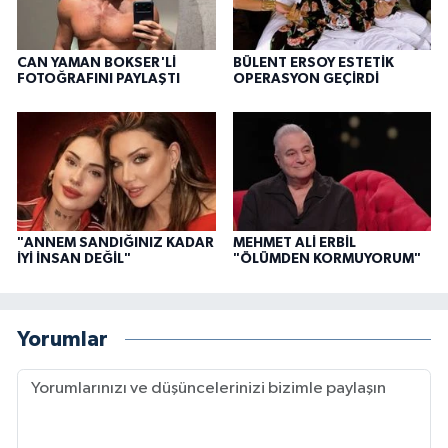
CAN YAMAN BOKSER'Lİ
BÜLENT ERSOY ESTETİK
FOTOĞRAFINI PAYLAŞTI
OPERASYON GEÇİRDİ
"ANNEM SANDIĞINIZ KADAR
MEHMET ALİ ERBİL
İYİ İNSAN DEĞİL"
"ÖLÜMDEN KORMUYORUM"
Yorumlar