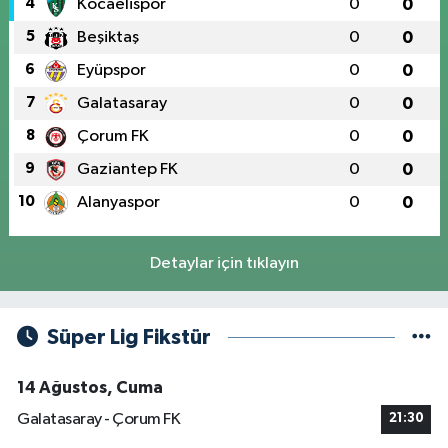
4
Kocaelispor
0
0
5
Beşiktaş
0
0
6
Eyüpspor
0
0
7
Galatasaray
0
0
8
Çorum FK
0
0
9
Gaziantep FK
0
0
10
Alanyaspor
0
0
Detaylar için tıklayın
Süper Lig Fikstür
14 Ağustos, Cuma
Galatasaray - Çorum FK
21:30