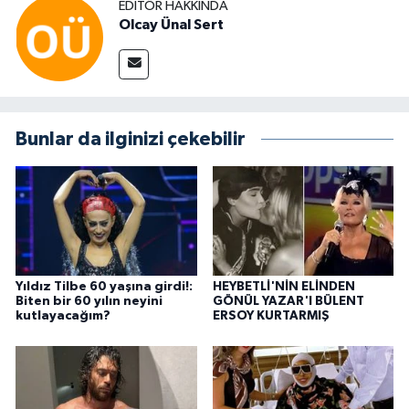
EDITÖR HAKKINDA
Olcay Ünal Sert
Bunlar da ilginizi çekebilir
Yıldız Tilbe 60 yaşına girdi!:
HEYBETLİ'NİN ELİNDEN
Biten bir 60 yılın neyini
GÖNÜL YAZAR'I BÜLENT
kutlayacağım?
ERSOY KURTARMIŞ