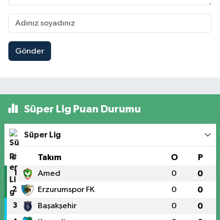
Gönder
Süper Lig Puan Durumu
Süper Lig
#
Takım
O
P
1
Amed
0
0
2
Erzurumspor FK
0
0
3
Başakşehir
0
0