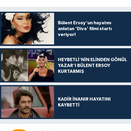
Bülent Ersoy'un hayatını
anlatan 'Diva' filmi startı
veriyor!
HEYBETLİ'NİN ELİNDEN GÖNÜL
YAZAR'I BÜLENT ERSOY
KURTARMIŞ
KADİR İNANIR HAYATINI
KAYBETTİ