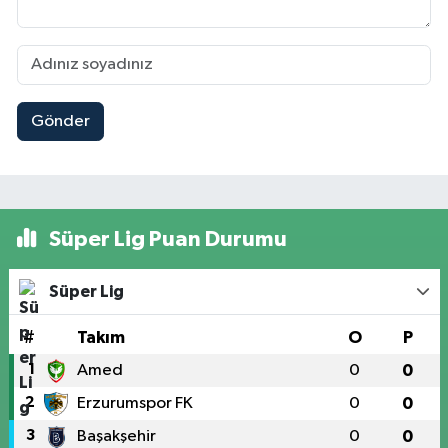
Gönder
Süper Lig Puan Durumu
Süper Lig
#
Takım
O
P
1
Amed
0
0
2
Erzurumspor FK
0
0
3
Başakşehir
0
0