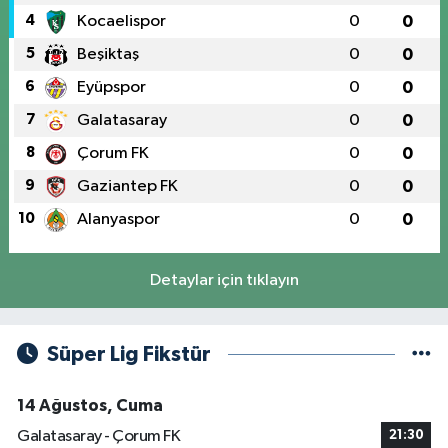
4
Kocaelispor
0
0
5
Beşiktaş
0
0
6
Eyüpspor
0
0
7
Galatasaray
0
0
8
Çorum FK
0
0
9
Gaziantep FK
0
0
10
Alanyaspor
0
0
Detaylar için tıklayın
Süper Lig Fikstür
14 Ağustos, Cuma
Galatasaray - Çorum FK
21:30