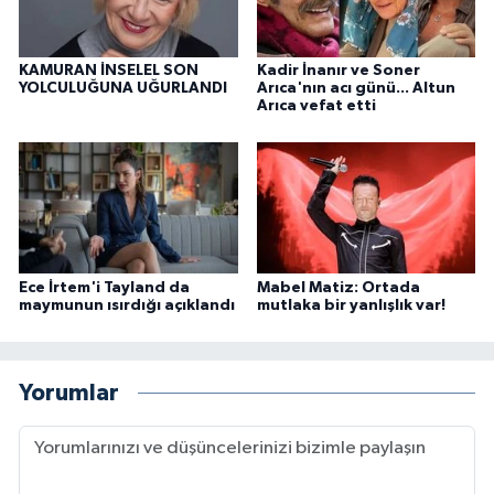
KAMURAN İNSELEL SON
Kadir İnanır ve Soner
YOLCULUĞUNA UĞURLANDI
Arıca'nın acı günü... Altun
Arıca vefat etti
Ece İrtem'i Tayland da
Mabel Matiz: Ortada
maymunun ısırdığı açıklandı
mutlaka bir yanlışlık var!
Yorumlar