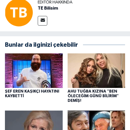
EDITÖR HAKKINDA
TE Bilisim
Bunlar da ilginizi çekebilir
ŞEF EREN KAŞIKÇI HAYATINI
AHU TUĞBA KIZINA "BEN
KAYBETTİ
ÖLECEĞİM GÜNÜ BİLİRİM"
DEMİŞ!