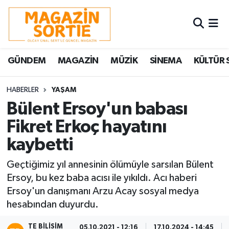
Nöbetçi Eczaneler
GÜNDEM
MAGAZİN
MÜZİK
SİNEMA
KÜLTÜR 
Hava Durumu
Trafik Durumu
HABERLER
YAŞAM
Bülent Ersoy'un babası
Süper Lig Puan Durumu ve Fikstür
Fikret Erkoç hayatını
kaybetti
Tüm Manşetler
Geçtiğimiz yıl annesinin ölümüyle sarsılan Bülent
Son Dakika Haberleri
Ersoy, bu kez baba acısı ile yıkıldı. Acı haberi
Ersoy'un danışmanı Arzu Acay sosyal medya
Haber Arşivi
hesabından duyurdu.
TE BILISIM
05.10.2021 - 12:16
17.10.2024 - 14:45