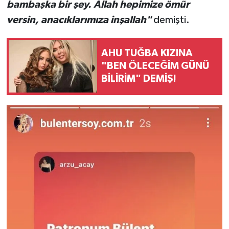
bambaşka bir şey. Allah hepimize ömür
versin, anacıklarımıza inşallah"
demişti.
AHU TUĞBA KIZINA
"BEN ÖLECEĞİM GÜNÜ
BİLİRİM" DEMİŞ!