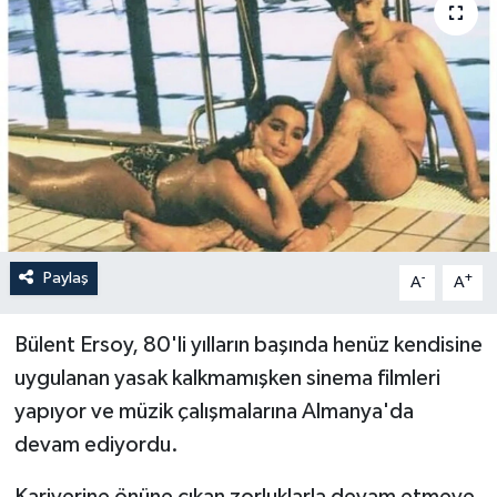
Paylaş
-
+
A
A
Bülent Ersoy, 80'li yılların başında henüz kendisine
uygulanan yasak kalkmamışken sinema filmleri
yapıyor ve müzik çalışmalarına Almanya'da
devam ediyordu.
Kariyerine önüne çıkan zorluklarla devam etmeye