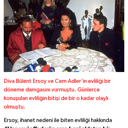
Diva Bülent Ersoy ve Cem Adler’in evliliği bir
döneme damgasını vurmuştu. Günlerce
konuşulan evliliğin bitişi de bir o kadar olaylı
olmuştu.
Ersoy, ihanet nedeni ile biten evliliği hakkında