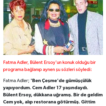
Fatma Adler, Bülent Ersoy'un konuk olduğu bir
programa bağlanıp aynen şu sözleri söyledi:
Fatma Adler;
'Ben Çeşme'de gümüşçülük
yapıyordum. Cem Adler 17 yaşındaydı.
Bülent Ersoy, dükkana uğramış. Bir de geldim
Cem yok, alıp restorana götürmüş. Gittim