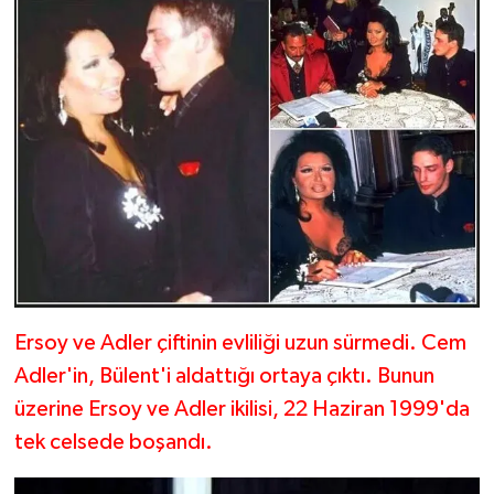
Ersoy ve Adler çiftinin evliliği uzun sürmedi. Cem
Adler'in, Bülent'i aldattığı ortaya çıktı. Bunun
üzerine Ersoy ve Adler ikilisi, 22 Haziran 1999'da
tek celsede boşandı.