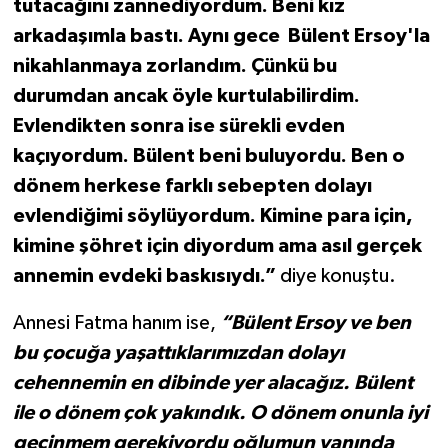
tutacağını zannediyordum. Beni kız
arkadaşımla bastı. Aynı gece Bülent Ersoy'la
nikahlanmaya zorlandım. Çünkü bu
durumdan ancak öyle kurtulabilirdim.
Evlendikten sonra ise sürekli evden
kaçıyordum. Bülent beni buluyordu. Ben o
dönem herkese farklı sebepten dolayı
evlendiğimi söylüyordum. Kimine para için,
kimine şöhret için diyordum ama asıl gerçek
annemin evdeki baskısıydı.”
diye konuştu.
Annesi Fatma hanım ise,
“Bülent Ersoy ve ben
bu çocuğa yaşattıklarımızdan dolayı
cehennemin en dibinde yer alacağız. Bülent
ile o dönem çok yakındık. O dönem onunla iyi
geçinmem gerekiyordu oğlumun yanında