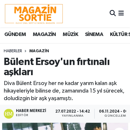
Nöbetçi Eczaneler
GÜNDEM
MAGAZİN
MÜZİK
SİNEMA
KÜLTÜR 
Hava Durumu
Trafik Durumu
HABERLER
MAGAZİN
Bülent Ersoy'un fırtınalı
Süper Lig Puan Durumu ve Fikstür
aşkları
Tüm Manşetler
Diva Bülent Ersoy her ne kadar yarım kalan aşk
hikayeleriyle bilinse de, zamanında 15 yıl sürecek,
Son Dakika Haberleri
doludizgin bir aşk yaşamıştı.
Haber Arşivi
HABER MERKEZI
27.07.2022 - 14:42
06.11.2024 - 00:
EDITÖR
YAYINLANMA
GÜNCELLEME