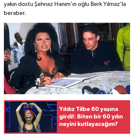
yakın dostu Şehnaz Hanım'ın oğlu Berk Yılmaz'la
beraber.
Yıldız Tilbe 60 yaşına
girdi!: Biten bir 60 yılın
neyini kutlayacağım?