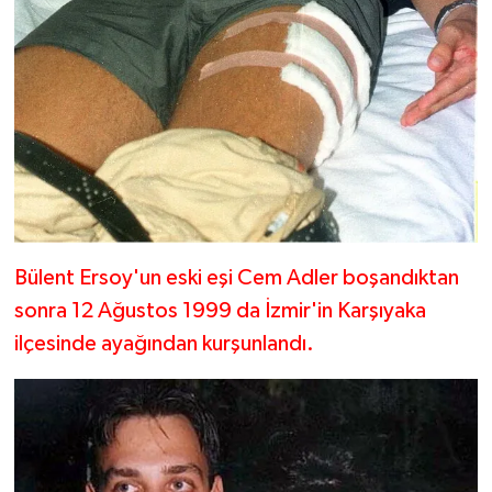
Bülent Ersoy'un eski eşi Cem Adler boşandıktan
sonra 12 Ağustos 1999 da İzmir'in Karşıyaka
ilçesinde ayağından kurşunlandı.