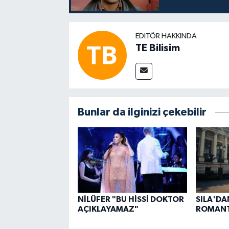
EDITÖR HAKKINDA
TE Bilisim
Bunlar da ilginizi çekebilir
NİLÜFER "BU HİSSİ DOKTOR
SILA'DA
AÇIKLAYAMAZ"
ROMANT