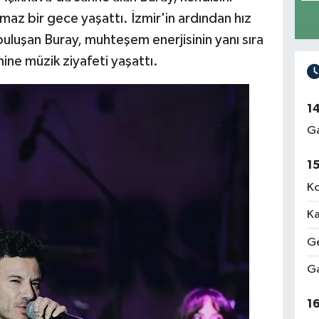
az bir gece yaşattı. İzmir'in ardından hız
uluşan Buray, muhteşem enerjisinin yanı sıra
nine müzik ziyafeti yaşattı.
1
Ga
1
Ko
Ka
Ge
Ga
1