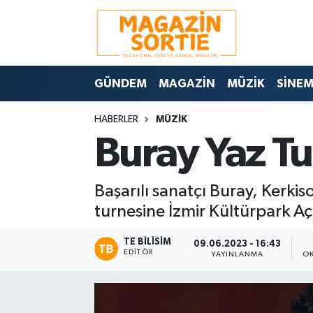
Nöbetçi Eczaneler
GÜNDEM
MAGAZİN
MÜZİK
SİNE
Hava Durumu
HABERLER
MÜZİK
Trafik Durumu
Buray Yaz Tur
Süper Lig Puan Durumu ve Fikstür
Başarılı sanatçı Buray, Kerk
Tüm Manşetler
turnesine İzmir Kültürpark Aç
Son Dakika Haberleri
TE BILISIM
09.06.2023 - 16:43
EDITÖR
YAYINLANMA
O
Haber Arşivi