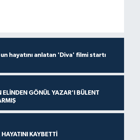
un hayatını anlatan 'Diva' filmi startı
N ELİNDEN GÖNÜL YAZAR'I BÜLENT
ARMIŞ
 HAYATINI KAYBETTİ