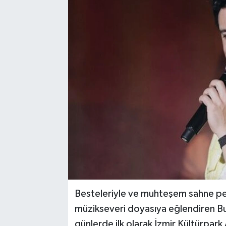
Besteleriyle ve muhteşem sahne per
müzikseveri doyasıya eğlendiren Bur
günlerde ilk olarak İzmir Kültürpark