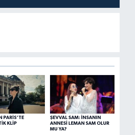
N PARİS'TE
ŞEVVAL SAM: İNSANIN
İK KLİP
ANNESİ LEMAN SAM OLUR
MU YA?