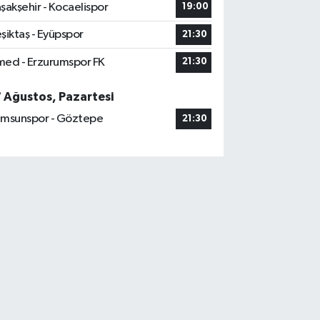
şakşehir - Kocaelispor
19:00
şiktaş - Eyüpspor
21:30
ed - Erzurumspor FK
21:30
7 Ağustos, Pazartesi
msunspor - Göztepe
21:30