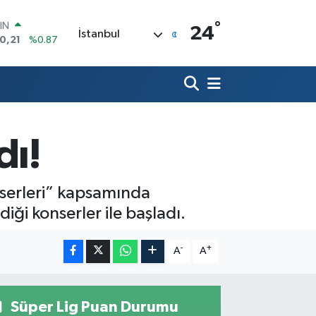
°
R
24
İstanbul
36
%0.18
10
%0.32
İN
11
%0.38
 ALTIN
.55
%0.03
00
dı!
9
%-14
IN
0,21
%0.87
nserleri” kapsamında
ği konserler ile başladı.
-
+
A
A
Süper Lig Puan Durumu