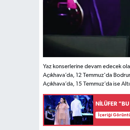
Yaz konserlerine devam edecek ol
Açıkhava’da, 12 Temmuz'da Bodru
Açıkhava’da, 15 Temmuz’da ise Altı
NİLÜFER "B
İçeriği Görünt