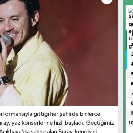
formansıyla gittiği her şehirde binlerce
ay, yaz konserlerine hızlı başladı. Geçtiğimiz
1
 Açıkhava’da sahne alan Buray, kendisini