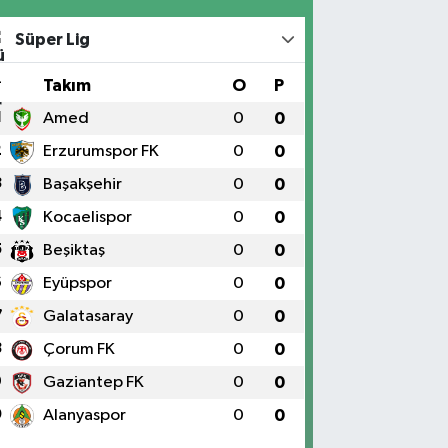
Süper Lig
#
Takım
O
P
1
Amed
0
0
2
Erzurumspor FK
0
0
3
Başakşehir
0
0
4
Kocaelispor
0
0
5
Beşiktaş
0
0
6
Eyüpspor
0
0
7
Galatasaray
0
0
8
Çorum FK
0
0
9
Gaziantep FK
0
0
0
Alanyaspor
0
0