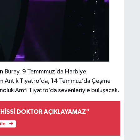
an Buray, 9 Temmmuz’da Harbiye
m Antik Tiyatro’da, 14 Temmuz’da Çeşme
noluk Amfi Tiyatro’da sevenleriyle buluşacak.
U HİSSİ DOKTOR AÇIKLAYAMAZ"
üle