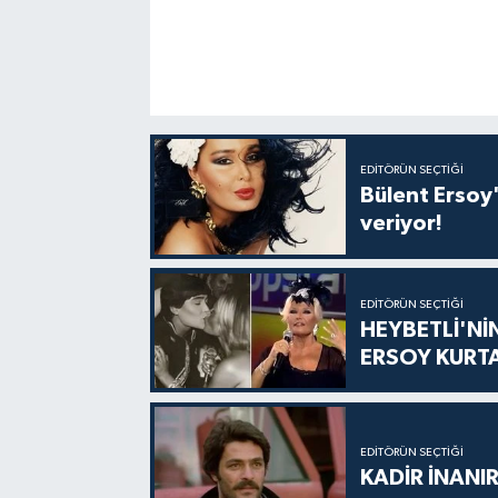
EDITÖRÜN SEÇTIĞI
Bülent Ersoy'
veriyor!
EDITÖRÜN SEÇTIĞI
HEYBETLİ'Nİ
ERSOY KURT
EDITÖRÜN SEÇTIĞI
KADİR İNANIR