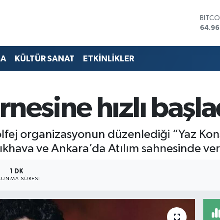
DOLA
47,74
EURO
55,25
STERL
MA
KÜLTÜR SANAT
ETKİNLİKLER
64,48
GRAM
6660
BİST1
nesine hızlı başla
13.77
BITCO
64.96
isolfej organizasyonun düzenlediği “Yaz Ko
ıkhava ve Ankara’da Atılım sahnesinde verdi
1 DK
KUNMA SÜRESI