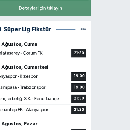
Detaylar için tıklayın
Süper Lig Fikstür
4 Ağustos, Cuma
latasaray - Çorum FK
21:30
5 Ağustos, Cumartesi
nyaspor - Rizespor
19:00
sımpaşa - Trabzonspor
19:00
nçlerbirliği S.K. - Fenerbahçe
21:30
ziantep FK - Alanyaspor
21:30
6 Ağustos, Pazar