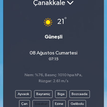
Çanakkale
°
21
Güneşli
08 Ağustos Cumartesi
07:15
Nem: %76, Basınç: 1010 hpa hPa,
Rüzgar: 2.61 m/s
Ayvacık
Bayramiç
Biga
Bozcaada
Çan
Eceabat
Ezine
Gelibolu