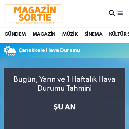
Nöbetçi Eczaneler
GÜNDEM
MAGAZİN
MÜZİK
SİNEMA
KÜLTÜR 
Hava Durumu
Çanakkale Hava Durumu
Trafik Durumu
Süper Lig Puan Durumu ve Fikstür
Bugün, Yarın ve 1 Haftalık Hava
Tüm Manşetler
Durumu Tahmini
Son Dakika Haberleri
ŞU AN
Haber Arşivi