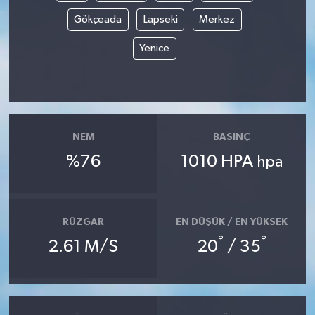
Gökçeada
Lapseki
Merkez
Yenice
NEM
BASINÇ
%76
1010 HPA
hpa
RÜZGAR
EN DÜŞÜK / EN YÜKSEK
°
°
2.61 M/S
20
/ 35