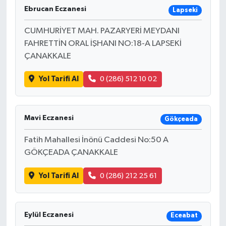
Ebrucan Eczanesi
Lapseki
CUMHURİYET MAH. PAZARYERİ MEYDANI
FAHRETTİN ORAL İŞHANI NO:18-A LAPSEKİ
ÇANAKKALE
Yol Tarifi Al
0 (286) 512 10 02
Mavi Eczanesi
Gökçeada
Fatih Mahallesi İnönü Caddesi No:50 A
GÖKÇEADA ÇANAKKALE
Yol Tarifi Al
0 (286) 212 25 61
Eylül Eczanesi
Eceabat