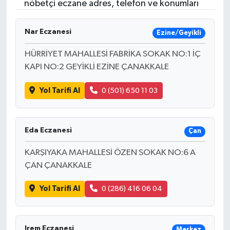
nöbetçi eczane adres, telefon ve konumları
Nar Eczanesi
Ezine/Geyikli
HÜRRİYET MAHALLESİ FABRİKA SOKAK NO:1 İÇ
KAPI NO:2 GEYİKLİ EZİNE ÇANAKKALE
Yol Tarifi Al
0 (501) 650 11 03
Eda Eczanesi
Çan
KARŞIYAKA MAHALLESİ ÖZEN SOKAK NO:6 A
ÇAN ÇANAKKALE
Yol Tarifi Al
0 (286) 416 06 04
Irem Eczanesi
Merkez