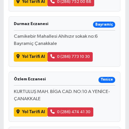
Yol Tarifi Al
0 (286) 752 00 88
Durmaz Eczanesi
Bayramiç
Camikebir Mahallesi Ahihızır sokak no:6
Bayramiç Çanakkale
Yol Tarifi Al
0 (286) 773 10 30
Özlem Eczanesi
Yenice
KURTULUŞ MAH. BİGA CAD. NO:10 A YENİCE-
ÇANAKKALE
Yol Tarifi Al
0 (286) 474 41 30