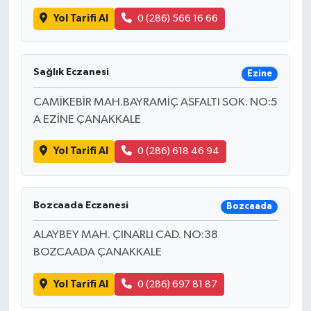
Yol Tarifi Al
0 (286) 566 16 66
Sağlık Eczanesi
Ezine
CAMİKEBİR MAH.BAYRAMİÇ ASFALTI SOK. NO:5
A EZİNE ÇANAKKALE
Yol Tarifi Al
0 (286) 618 46 94
Bozcaada Eczanesi
Bozcaada
ALAYBEY MAH. ÇINARLI CAD. NO:38
BOZCAADA ÇANAKKALE
Yol Tarifi Al
0 (286) 697 81 87