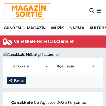
Nöbetçi Eczaneler
GÜNDEM
MAGAZİN
MÜZİK
SİNEMA
KÜLTÜR 
Hava Durumu
Çanakkale Nöbetçi Eczaneler
Trafik Durumu
Süper Lig Puan Durumu ve Fikstür
Tüm Manşetler
Son Dakika Haberleri
Paylaş
Haber Arşivi
Çanakkale
06 Ağustos 2026 Perşembe