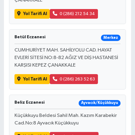
ÇANAKKALE
Yol Tarifi Al
0 (286) 212 54 34
Betül Eczanesi
Merkez
CUMHURİYET MAH. SAHİLYOLU CAD. HAYAT
EVLERİ SİTESİ NO:8-82 AĞIZ VE DİŞ HASTANESİ
KARŞISI KEPEZ ÇANAKKALE
Yol Tarifi Al
0 (286) 263 52 63
Beliz Eczanesi
Ayvacık/Küçükkuyu
Küçükkuyu Beldesi Sahil Mah. Kazım Karabekir
Cad.No:8 Ayvacık Küçükkuyu