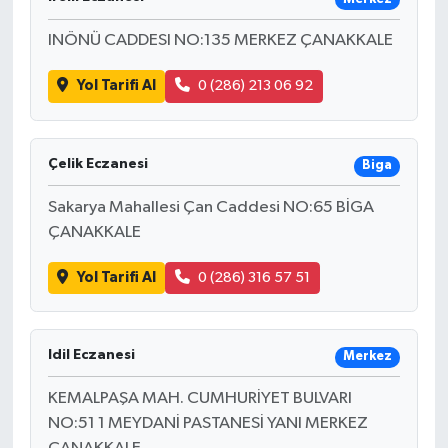
INÖNÜ CADDESI NO:135 MERKEZ ÇANAKKALE
Yol Tarifi Al
0 (286) 213 06 92
Çelik Eczanesi
Biga
Sakarya Mahallesi Çan Caddesi NO:65 BİGA
ÇANAKKALE
Yol Tarifi Al
0 (286) 316 57 51
Idil Eczanesi
Merkez
KEMALPAŞA MAH. CUMHURİYET BULVARI
NO:51 1 MEYDANİ PASTANESİ YANI MERKEZ