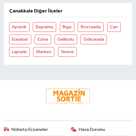
Çanakkale Diğer İlçeler
Ayvacik
Bayramiç
Biga
Bozcaada
Çan
Eceabat
Ezine
Gelibolu
Gökçeada
Lapseki
Merkez
Yenice
Nöbetçi Eczaneler
Hava Durumu