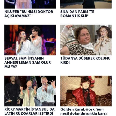
NİLÜFER "BU HİSSİ DOKTOR
SILA'DAN PARİS'TE
AÇIKLAYAMAZ"
ROMANTİK KLİP
ŞEVVAL SAM: İNSANIN
TÜDANYA DÜŞEREK KOLUNU
ANNESİ LEMAN SAM OLUR
KIRDI
MU YA?
RİCKY MARTİN İSTANBUL'DA
Gülden Karaböcek: Yeni
LATİN RÜZGÂRLARI ESTİRDİ
nesil dolandırıcılıkla karşı