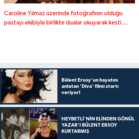
Caroline Yılmaz üzerinde fotoğrafının olduğu
pastayı ekibiyle birlikte dualar okuyarak kesti...
Bülent Ersoy'un hayatını
anlatan 'Diva' filmi startı
veriyor!
HEYBETLİ'NİN ELİNDEN GÖNÜL
YAZAR'I BÜLENT ERSOY
KURTARMIŞ