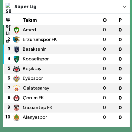
Süper Lig
#
Takım
O
P
1
Amed
0
0
2
Erzurumspor FK
0
0
3
Başakşehir
0
0
4
Kocaelispor
0
0
5
Beşiktaş
0
0
6
Eyüpspor
0
0
7
Galatasaray
0
0
8
Çorum FK
0
0
9
Gaziantep FK
0
0
10
Alanyaspor
0
0