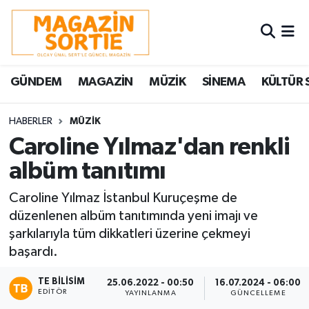
Nöbetçi Eczaneler
GÜNDEM
MAGAZİN
MÜZİK
SİNEMA
KÜLTÜR 
Hava Durumu
Trafik Durumu
HABERLER
MÜZİK
Caroline Yılmaz'dan renkli
Süper Lig Puan Durumu ve Fikstür
albüm tanıtımı
Tüm Manşetler
Caroline Yılmaz İstanbul Kuruçeşme de
düzenlenen albüm tanıtımında yeni imajı ve
Son Dakika Haberleri
şarkılarıyla tüm dikkatleri üzerine çekmeyi
başardı.
Haber Arşivi
TE BILISIM
25.06.2022 - 00:50
16.07.2024 - 06:00
EDITÖR
YAYINLANMA
GÜNCELLEME