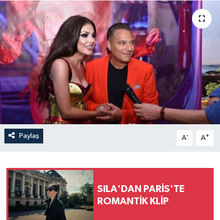
Paylaş
-
+
A
A
SILA'DAN PARİS'TE
ROMANTİK KLİP