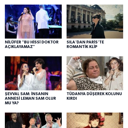
NİLÜFER "BU HİSSİ DOKTOR
SILA'DAN PARİS'TE
AÇIKLAYAMAZ"
ROMANTİK KLİP
ŞEVVAL SAM: İNSANIN
TÜDANYA DÜŞEREK KOLUNU
ANNESİ LEMAN SAM OLUR
KIRDI
MU YA?