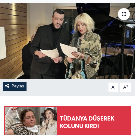
Paylaş
-
+
A
A
TÜDANYA DÜŞEREK
KOLUNU KIRDI