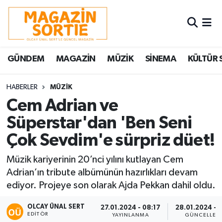
Nöbetçi Eczaneler
GÜNDEM
MAGAZİN
MÜZİK
SİNEMA
KÜLTÜR 
Hava Durumu
Trafik Durumu
HABERLER
MÜZİK
Cem Adrian ve
Süper Lig Puan Durumu ve Fikstür
Süperstar'dan 'Ben Seni
Çok Sevdim'e sürpriz düet!
Tüm Manşetler
Müzik kariyerinin 20’nci yılını kutlayan Cem
Son Dakika Haberleri
Adrian’ın tribute albümünün hazırlıkları devam
ediyor. Projeye son olarak Ajda Pekkan dahil oldu.
Haber Arşivi
OLCAY ÜNAL SERT
27.01.2024 - 08:17
28.01.2024 - 1
EDITÖR
YAYINLANMA
GÜNCELLEM