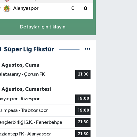
0
Alanyaspor
0
0
Detaylar için tıklayın
Süper Lig Fikstür
4 Ağustos, Cuma
latasaray - Çorum FK
21:30
5 Ağustos, Cumartesi
nyaspor - Rizespor
19:00
sımpaşa - Trabzonspor
19:00
nçlerbirliği S.K. - Fenerbahçe
21:30
ziantep FK - Alanyaspor
21:30