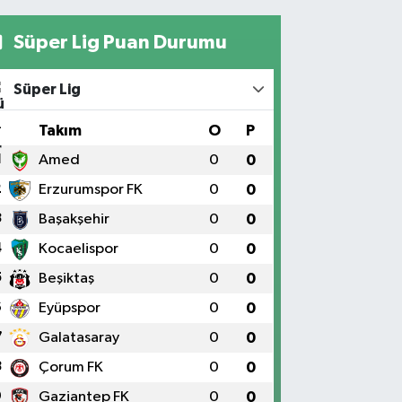
Süper Lig Puan Durumu
Süper Lig
#
Takım
O
P
1
Amed
0
0
2
Erzurumspor FK
0
0
3
Başakşehir
0
0
4
Kocaelispor
0
0
5
Beşiktaş
0
0
6
Eyüpspor
0
0
7
Galatasaray
0
0
8
Çorum FK
0
0
9
Gaziantep FK
0
0