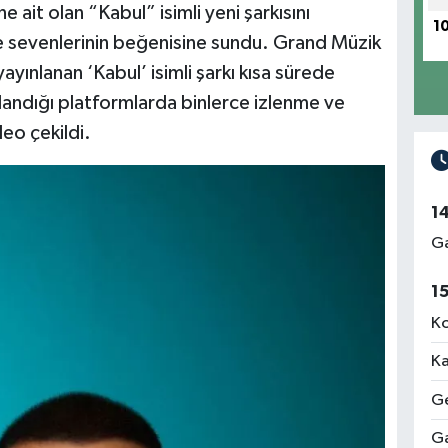
 ait olan “Kabul” isimli yeni şarkısını
1
sevenlerinin beğenisine sundu. Grand Müzik
yayınlanan ‘Kabul’ isimli şarkı kısa sürede
landığı platformlarda binlerce izlenme ve
deo çekildi.
1
Ga
1
Ko
Ka
Ge
Ga