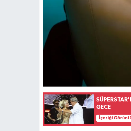
SÜPERSTAR'
GECE
İçeriği Görünt