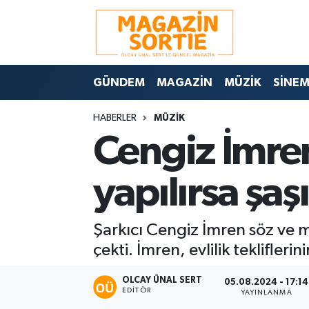
Nöbetçi Eczaneler
GÜNDEM
MAGAZİN
MÜZİK
SİNE
Hava Durumu
HABERLER
MÜZİK
Trafik Durumu
Cengiz İmren 
Süper Lig Puan Durumu ve Fikstür
yapılırsa şa
Tüm Manşetler
Şarkıcı Cengiz İmren söz ve mü
Son Dakika Haberleri
çekti. İmren, evlilik tekliflerin
Haber Arşivi
OLCAY ÜNAL SERT
05.08.2024 - 17:14
EDITÖR
YAYINLANMA