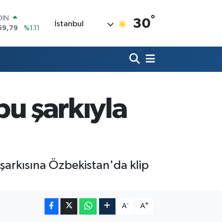
°
AR
30
İstanbul
436
%0.18
O
510
%0.32
LİN
811
%0.38
 ALTIN
.55
%0.03
100
 bu şarkıyla
79
%-14
OIN
59,79
%1.11
 şarkısına Özbekistan'da klip
-
+
A
A