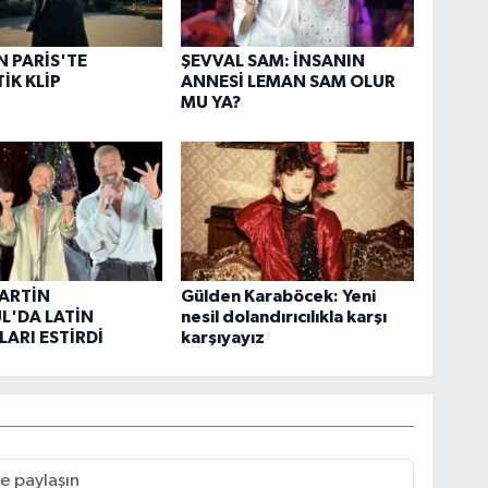
N PARİS'TE
ŞEVVAL SAM: İNSANIN
İK KLİP
ANNESİ LEMAN SAM OLUR
MU YA?
ARTİN
Gülden Karaböcek: Yeni
L'DA LATİN
nesil dolandırıcılıkla karşı
ARI ESTİRDİ
karşıyayız