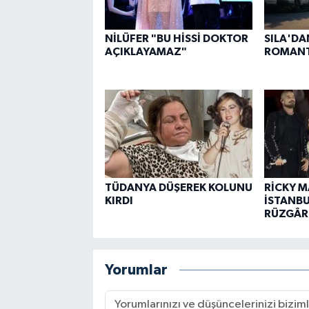
NİLÜFER "BU HİSSİ DOKTOR
SILA'DA
AÇIKLAYAMAZ"
ROMANT
TÜDANYA DÜŞEREK KOLUNU
RİCKY M
KIRDI
İSTANBU
RÜZGÂRL
Yorumlar