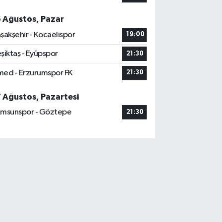
6 Ağustos, Pazar
şakşehir - Kocaelispor
19:00
şiktaş - Eyüpspor
21:30
ed - Erzurumspor FK
21:30
7 Ağustos, Pazartesi
msunspor - Göztepe
21:30