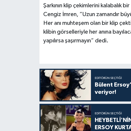
Şarkının klip çekimlerini kalabalık b
Cengiz İmren, ”Uzun zamandır büyük b
Her anı muhteşem olan bir klip çek
klibin görselleriyle her anına bayılaca
yapılırsa şaşırmayın” dedi.
EDITÖRÜN SEÇTIĞI
Bülent Ersoy'
veriyor!
EDITÖRÜN SEÇTIĞI
HEYBETLİ'Nİ
ERSOY KURT