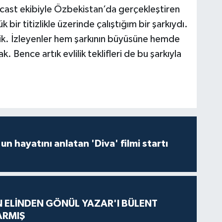
ir cast ekibiyle Özbekistan’da gerçekleştiren
ir titizlikle üzerinde çalıştığım bir şarkıydı.
tik. İzleyenler hem şarkının büyüsüne hemde
k. Bence artık evlilik teklifleri de bu şarkıyla
un hayatını anlatan 'Diva' filmi startı
N ELİNDEN GÖNÜL YAZAR'I BÜLENT
ARMIŞ