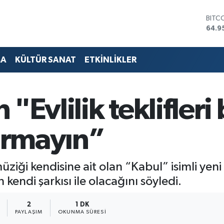
DOL
47,7
EUR
55,2
STER
MA
KÜLTÜR SANAT
ETKİNLİKLER
64,4
GRAM
6660
BİST
"Evlilik teklifleri
13.7
BITC
64.9
şırmayın”
ziği kendisine ait olan “Kabul” isimli yeni
in kendi şarkısı ile olacağını söyledi.
2
1 DK
PAYLAŞIM
OKUNMA SÜRESI